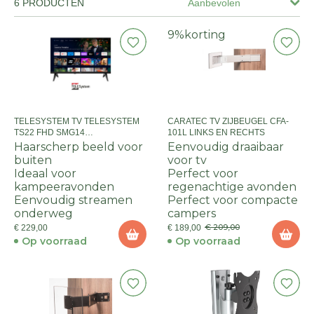
6 PRODUCTEN
Aanbevolen
9%
korting
TELESYSTEM TV TELESYSTEM
CARATEC TV ZIJBEUGEL CFA-
TS22 FHD SMG14
101L LINKS EN RECHTS
GOOGLE/ANDROID TV
Haarscherp beeld voor
Eenvoudig draaibaar
buiten
voor tv
Ideaal voor
Perfect voor
kampeeravonden
regenachtige avonden
Eenvoudig streamen
Perfect voor compacte
onderweg
campers
€ 209,00
€ 229,00
€ 189,00
Op voorraad
Op voorraad