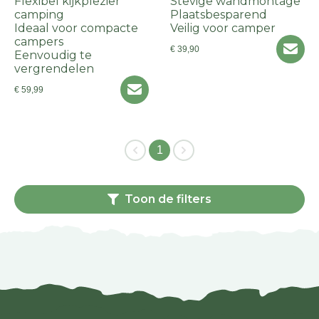
Flexibel kijkplezier
Stevige wandmontage
camping
Plaatsbesparend
Ideaal voor compacte
Veilig voor camper
campers
€ 39,90
Eenvoudig te
vergrendelen
€ 59,99
1
Toon de filters