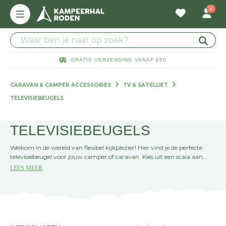
GRATIS VERZENDING VANAF €50
CARAVAN & CAMPER ACCESSOIRES
TV & SATELLIET
TELEVISIEBEUGELS
TELEVISIEBEUGELS
Welkom in de wereld van flexibel kijkplezier! Hier vind je de perfecte
televisiebeugel voor jouw camper of caravan. Kies uit een scala aan
stevige en verstelbare opties om je TV veilig te bevestigen en optimaal
LEES MEER
te genieten van je favoriete shows, waar de reis je ook brengt.