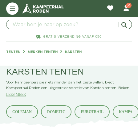
GRATIS VERZENDING VANAF €50
TENTEN
MERKEN TENTEN
KARSTEN
KARSTEN TENTEN
Voor kampeerders die niets minder dan het beste willen, biedt
Kampeerhal Roden een uitgebreide selectie van Karsten tenten. Bekend
om hun kwaliteit, duurzaamheid en gebruiksgemak, zijn Karsten
LEES MEER
tenten de ideale keuze voor iedereen die een zorgeloze en comfortabele
kampeerervaring zoekt.
COLEMAN
DOMETIC
EUROTRAIL
KAMPA