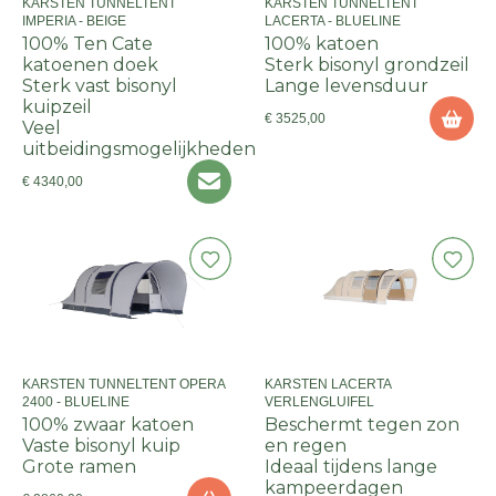
KARSTEN TUNNELTENT
KARSTEN TUNNELTENT
IMPERIA - BEIGE
LACERTA - BLUELINE
100% Ten Cate
100% katoen
katoenen doek
Sterk bisonyl grondzeil
Sterk vast bisonyl
Lange levensduur
kuipzeil
€ 3525,00
Veel
uitbeidingsmogelijkheden
€ 4340,00
KARSTEN TUNNELTENT OPERA
KARSTEN LACERTA
2400 - BLUELINE
VERLENGLUIFEL
100% zwaar katoen
Beschermt tegen zon
Vaste bisonyl kuip
en regen
Grote ramen
Ideaal tijdens lange
kampeerdagen