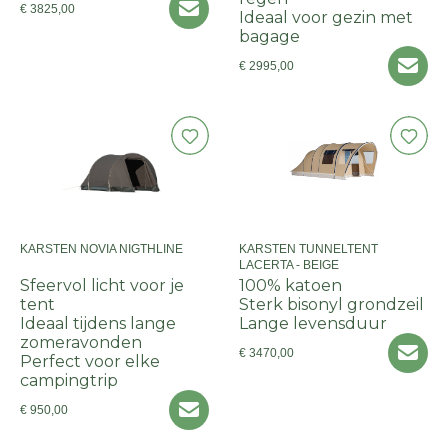
€ 3825,00
Ideaal voor gezin met
bagage
€ 2995,00
KARSTEN NOVIA NIGTHLINE
KARSTEN TUNNELTENT
LACERTA - BEIGE
Sfeervol licht voor je
100% katoen
tent
Sterk bisonyl grondzeil
Ideaal tijdens lange
Lange levensduur
zomeravonden
€ 3470,00
Perfect voor elke
campingtrip
€ 950,00