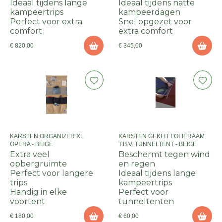
Ideaal tijdens lange
Ideaal tijdens natte
kampeertrips
kampeerdagen
Perfect voor extra
Snel opgezet voor
comfort
extra comfort
€ 820,00
€ 345,00
KARSTEN ORGANIZER XL
KARSTEN GEKLIT FOLIERAAM
OPERA - BEIGE
T.B.V. TUNNELTENT - BEIGE
Extra veel
Beschermt tegen wind
opbergruimte
en regen
Perfect voor langere
Ideaal tijdens lange
trips
kampeertrips
Handig in elke
Perfect voor
voortent
tunneltenten
€ 180,00
€ 60,00