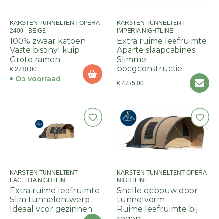
KARSTEN TUNNELTENT OPERA
KARSTEN TUNNELTENT
2400 - BEIGE
IMPERIA NIGHTLINE
100% zwaar katoen
Extra ruime leefruimte
Vaste bisonyl kuip
Aparte slaapcabines
Grote ramen
Slimme
boogconstructie
€ 2730,00
Op voorraad
€ 4775,00
KARSTEN TUNNELTENT
KARSTEN TUNNELTENT OPERA
LACERTA NIGHTLINE
NIGHTLINE
Extra ruime leefruimte
Snelle opbouw door
Slim tunnelontwerp
tunnelvorm
Ideaal voor gezinnen
Ruime leefruimte bij
regen