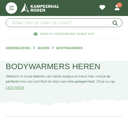
GRATIS VERZENDING VANAF €50
HERENKLEDING
JASSEN
BODYWARMERS
BODYWARMERS HEREN
Welkom in onze selectie van heren bodywarmers! Hier vind je de
perfecte mix van comfort en stijl voor elke gelegenheid. Of je nu op
zoek bent naar extra warmte tijdens buitenactiviteiten of een
LEES MEER
modieuze laag voor in de stad, onze collectie biedt veelzijdige opties die
je look compleet maken. Kies jouw favoriet en blijf warm zonder in te
leveren op stijl!