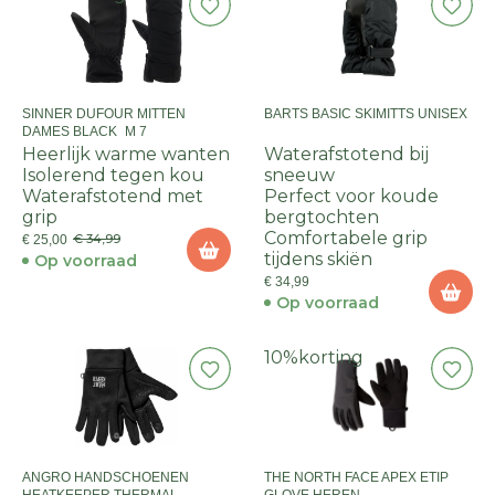
SINNER DUFOUR MITTEN
BARTS BASIC SKIMITTS UNISEX
DAMES BLACK_M 7
Heerlijk warme wanten
Waterafstotend bij
Isolerend tegen kou
sneeuw
Waterafstotend met
Perfect voor koude
grip
bergtochten
Comfortabele grip
€ 34,99
€ 25,00
tijdens skiën
Op voorraad
€ 34,99
Op voorraad
10%
korting
ANGRO HANDSCHOENEN
THE NORTH FACE APEX ETIP