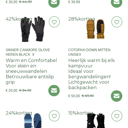
€ 44,99
€ 30,00
€ 39,99
42%
korting
28%
korting
SINNER CANMORE GLOVE
COTOPAXI DOWN MITTEN
HEREN BLACK_9
UNISEX
Warm en Comfortabel
Heerlijk warm bij elk
Voor skiën en
kampvuur
sneeuwwandelen
Ideaal voor
Betrouwbare antislip
bergwandelingen!
grip
Lichtgewicht voor
backpacken
€ 34,99
€ 20,00
€ 69,90
€ 50,00
24%
korting
15%
korting