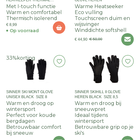
HEATKEEPER THERMAL
GLOVE HEREN
TECHNO
Met I-touch functie
Warme Heatseeker
Warm en comfortabel
Eco vulling
Thermisch isolerend
Touchscreen duim en
wijsvinger
€ 8,99
Winddichte softshell
Op voorraad
€ 50,00
€ 44,90
33%
korting
SINNER SKI MONT GLOVE
SINNER SKIHILL II GLOVE
UNISEX BLACK_SIZE 8
HEREN BLACK_SIZE 8,5
Warm en droog op
Warm en droog bij
wintersport
sneeuwpret
Perfect voor koude
Ideaal tijdens
bergdagen
wintersport
Betrouwbaar comfort
Betrouwbare grip op je
bij sneeuw
ski's