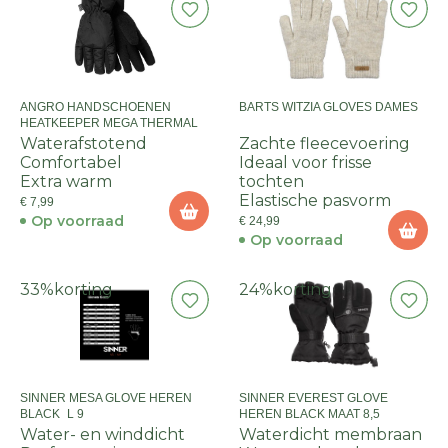
ANGRO HANDSCHOENEN
BARTS WITZIA GLOVES DAMES
HEATKEEPER MEGA THERMAL
Waterafstotend
Zachte fleecevoering
Comfortabel
Ideaal voor frisse
Extra warm
tochten
Elastische pasvorm
€ 7,99
Op voorraad
€ 24,99
Op voorraad
33%
korting
24%
korting
SINNER MESA GLOVE HEREN
SINNER EVEREST GLOVE
BLACK_L 9
HEREN BLACK MAAT 8,5
Water- en winddicht
Waterdicht membraan