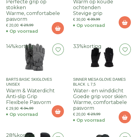
Perfecte grip op
Warm op koude
stokken
ochtenden
Warme, comfortabele
Stevige grip
pasvorm
€ 39,99
€ 30,00
Op voorraad
€ 29,99
€ 20,00
Op voorraad
14%
korting
33%
korting
BARTS BASIC SKIGLOVES
SINNER MESA GLOVE DAMES
UNISEX
BLACK_L 7,5
Warm & Waterdicht
Water- en winddicht
Anti-slip Grip
Goede grip voor skiën
Flexibele Pasvorm
Warme, comfortabele
pasvorm
€ 34,99
€ 29,90
Op voorraad
€ 29,99
€ 20,00
Op voorraad
28%
korting