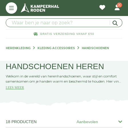
GRATIS VERZENDING VANAF €50
HERENKLEDING
KLEDING ACCESSOIRES
HANDSCHOENEN
HANDSCHOENEN HEREN
Welkom in de wereld van herenhandschoenen, waar stijl en comfort
samenkomen om je handen warm en beschermd te houden. Hier vind
je een uitgebreide selectie voor elke gelegenheid, van finger touch
LEES MEER
handschoenen tot sportieve wintermodellen. Kies jouw perfecte paar
en geef je outfit een praktische finishing touch.
18 PRODUCTEN
Aanbevolen