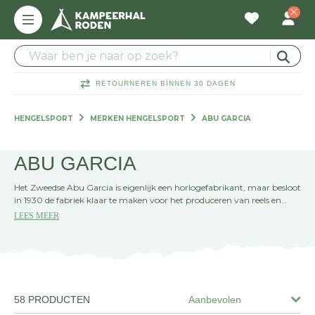
RETOURNEREN BINNEN 30 DAGEN
HENGELSPORT
MERKEN HENGELSPORT
ABU GARCIA
ABU GARCIA
Het Zweedse Abu Garcia is eigenlijk een horlogefabrikant, maar besloot
in 1930 de fabriek klaar te maken voor het produceren van reels en
molens. Abu Garcia heeft een bijna smetteloze reputatie als het gaat
LEES MEER
om kwaliteit en duurzaamheid en blijft veel tijd en energie steken in
het verfijnen van haar geweldige producten.
58 PRODUCTEN
Aanbevolen