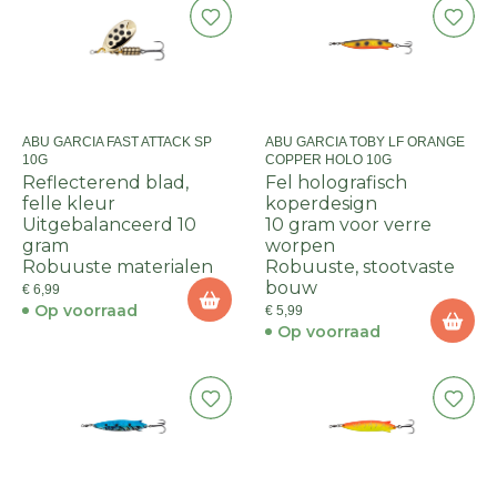
ABU GARCIA FAST ATTACK SP
ABU GARCIA TOBY LF ORANGE
10G
COPPER HOLO 10G
Reflecterend blad,
Fel holografisch
felle kleur
koperdesign
Uitgebalanceerd 10
10 gram voor verre
gram
worpen
Robuuste materialen
Robuuste, stootvaste
bouw
€ 6,99
Op voorraad
€ 5,99
Op voorraad