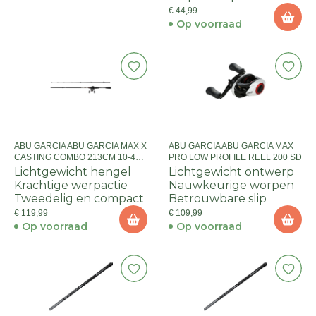
€ 44,99
Op voorraad
ABU GARCIA ABU GARCIA MAX X
ABU GARCIA ABU GARCIA MAX
CASTING COMBO 213CM 10-45G
PRO LOW PROFILE REEL 200 SD
2SEC
Lichtgewicht hengel
Lichtgewicht ontwerp
Krachtige werpactie
Nauwkeurige worpen
Tweedelig en compact
Betrouwbare slip
€ 119,99
€ 109,99
Op voorraad
Op voorraad