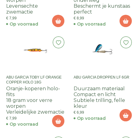
worpen
onderweg
Levensechte
Beschermt je kunstaas
zwemactie
perfect
€ 7,99
€ 8,99
Op voorraad
Op voorraad
ABU GARCIA TOBY LF ORANGE
ABU GARCIA DROPPEN LF 6GR
COPPER HOLO 18G
Oranje-koperen holo-
Duurzaam materiaal
flits
Compact en licht
18 gram voor verre
Subtiele trilling, felle
worpen
kleur
Verleidelijke zwemactie
€ 6,99
Op voorraad
€ 7,99
Op voorraad