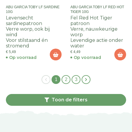
ABU GARCIA TOBY LF SARDINE
ABU GARCIA TOBY LF RED HOT
10G
TIGER 10G
Levensecht
Fel Red Hot Tiger
sardinepatroon
patroon
Verre worp, ook bij
Verre, nauwkeurige
wind
worp
Voor stilstaand én
Levendige actie onder
stromend
water
€ 5,49
€ 4,49
Op voorraad
Op voorraad
1
2
3
Toon de filters