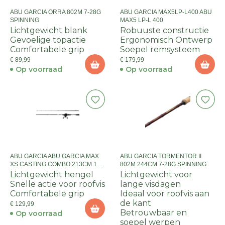
ABU GARCIA ORRA 802M 7-28G
ABU GARCIA MAX5LP-L400 ABU
SPINNING
MAX5 LP-L 400
Lichtgewicht blank
Robuuste constructie
Gevoelige topactie
Ergonomisch Ontwerp
Comfortabele grip
Soepel remsysteem
€ 89,99
€ 179,99
Op voorraad
Op voorraad
ABU GARCIA ABU GARCIA MAX
ABU GARCIA TORMENTOR II
XS CASTING COMBO 213CM 15-
802M 244CM 7-28G SPINNING
60G TWEEDELIG
Lichtgewicht hengel
Lichtgewicht voor
Snelle actie voor roofvis
lange visdagen
Comfortabele grip
Ideaal voor roofvis aan
de kant
€ 129,99
Betrouwbaar en
Op voorraad
soepel werpen