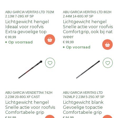
ABU GARCIA VERITAS LTD 702M
ABU GARCIA VERITAS LTD 802H
2.13M 7-28G XF SP
2.44M 14-60G XF SP
Lichtgewicht hengel
Lichtgewicht hengel
Ideaal voor roofvis
Snelle actie voor roofvis
Extra gevoelige top
Comfortgrip, ook bij nat
weer
€ 99,99
Op voorraad
€ 99,99
Op voorraad
ABU GARCIA VENDETTA4 742H
ABU GARCIA VERITAS LTD
2.23M 20-80G XF CAST
742MLP 2.23M 5-25G XF SP
Lichtgewicht hengel
Lichtgewicht blank
Snelle actie voor roofvis
Gevoelige topactie
Comfortabele grip
Comfortabele grip
€ 84,99
€ 94,99