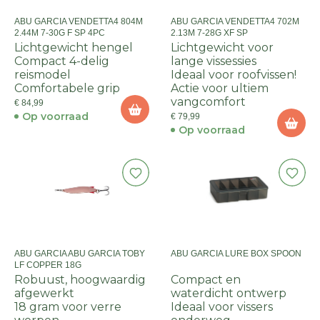
ABU GARCIA VENDETTA4 804M
ABU GARCIA VENDETTA4 702M
2.44M 7-30G F SP 4PC
2.13M 7-28G XF SP
Lichtgewicht hengel
Lichtgewicht voor
Compact 4-delig
lange vissessies
reismodel
Ideaal voor roofvissen!
Comfortabele grip
Actie voor ultiem
vangcomfort
€ 84,99
Op voorraad
€ 79,99
Op voorraad
ABU GARCIA ABU GARCIA TOBY
ABU GARCIA LURE BOX SPOON
LF COPPER 18G
Robuust, hoogwaardig
Compact en
afgewerkt
waterdicht ontwerp
18 gram voor verre
Ideaal voor vissers