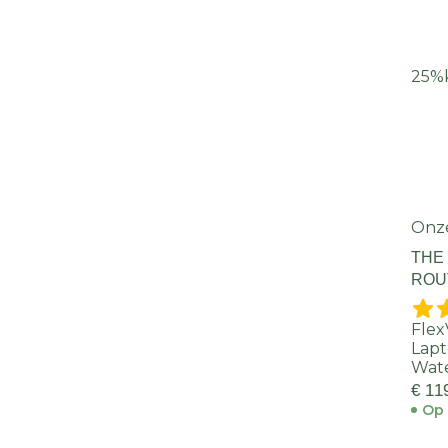
25%
Onz
THE
ROU
Flex
Lap
Wate
€ 11
Op 