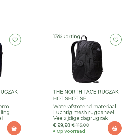
13%
korting
RUGZAK
THE NORTH FACE RUGZAK
HOT SHOT SE
vorm
Waterafstotend materiaal
ling
Luchtig mesh rugpaneel
al
Veelzijdige dagrugzak
€ 99,90
€ 115,00
Op voorraad