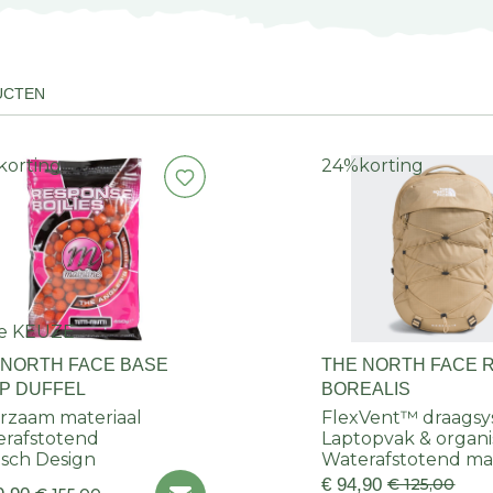
UCTEN
korting
24%
korting
e KEUZE
 NORTH FACE BASE
THE NORTH FACE 
P DUFFEL
BOREALIS
zaam materiaal
FlexVent™ draags
rafstotend
Laptopvak & organi
isch Design
Waterafstotend mat
€ 94,90
€ 125,00