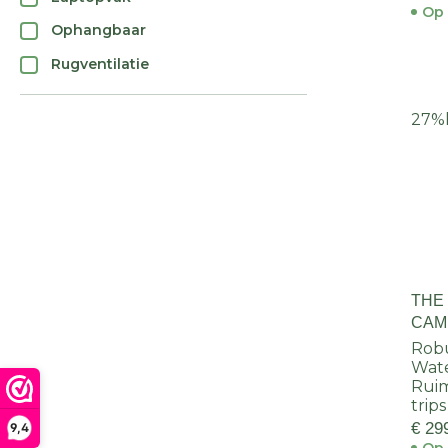
Op 
Ophangbaar
Rugventilatie
27%
THE
CAM
Robu
Wate
Ruim
trips
€ 29
9,4