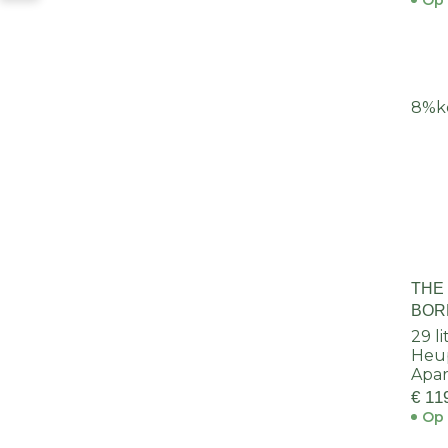
Op 
8%
k
THE
BOR
29 l
Heup
Apar
€ 11
Op 