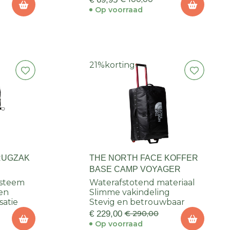
Op voorraad
21%
korting
RUGZAK
THE NORTH FACE KOFFER
BASE CAMP VOYAGER
ysteem
Waterafstotend materiaal
sen
Slimme vakindeling
satie
Stevig en betrouwbaar
€ 229,00
€ 290,00
Op voorraad