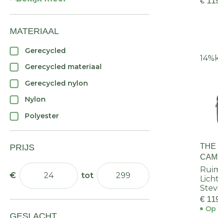
€ 11
MATERIAAL
Gerecycled
14%
Gerecycled materiaal
Gerecycled nylon
Nylon
Polyester
THE
PRIJS
CAM
LITE
Ruim
Lich
Stev
€ 11
Op 
GESLACHT