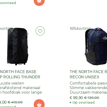
voorraad
korting
16%
korting
 NORTH FACE BASE
THE NORTH FACE 
P ROLLING THUNDER
RECON UNISEX
uste wielen
Comfortabele pas
rafstotend materiaal
Slimme vakkeninde
 hoofdvak voor lange
Duurzaam materia
€ 99,90
€ 120,00
9,00
€ 410,00
Op voorraad