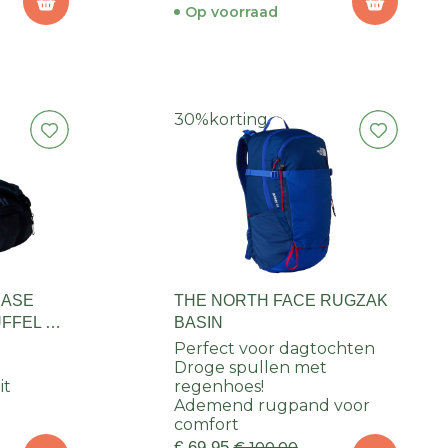
Op voorraad
30%
korting
BASE
THE NORTH FACE RUGZAK
FFEL 32
BASIN
Perfect voor dagtochten
Droge spullen met
it
regenhoes!
Ademend rugpand voor
comfort
€ 69,95
€ 100,00