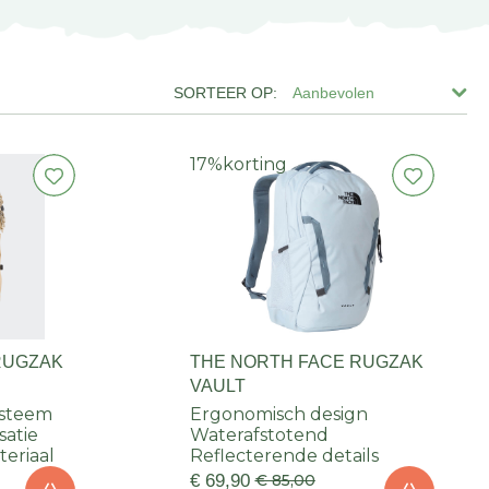
Aanbevolen
17%
korting
RUGZAK
THE NORTH FACE RUGZAK
VAULT
ysteem
Ergonomisch design
satie
Waterafstotend
eriaal
Reflecterende details
€ 69,90
€ 85,00