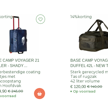
korting
14%
korting
E CAMP VOYAGER 21
BASE CAMP VOYA
LER - SHADY
DUFFEL 42L - NEW
E/SUMMIT NAVY
GREEN
rbestendige coating
Sterk gerecycled m
tjes met
Tas of rugzak
scoopstang
42 liter volume
m Hoofdvak
€ 120,00
€ 140,00
9,90
€ 245,00
Op voorraad
voorraad