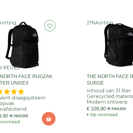
korting
21%
korting
e KEUZE
 NORTH FACE RUGZAK
THE NORTH FACE 
TER UNISEX
SURGE
Inhoud van 31 liter
Gerecycled materia
Vent-draagsysteem
Modern ontwerp
topvak
€ 109,90
€ 140,00
rafstotend
Op voorraad
9,90
€ 160,00
voorraad