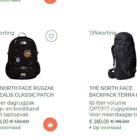
voorraad
orting
13%
korting
 NORTH FACE RUGZAK
THE NORTH FACE
EALIS CLASSIC PATCH
BACKPACK TERRA 
iter dagrugzak
65 liter volume
- en borstband
OPTIFIT rugsyste
t laptopvak
Voor meerdaagse t
9,00
€ 130,00
€ 160,00
€ 185,00
voorraad
Op voorraad