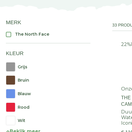
MERK
33 PROD
The North Face
22%
KLEUR
Grijs
Bruin
Onz
Blauw
THE
CAM
Rood
Duur
Wate
Wit
Icon
Bekijk meer