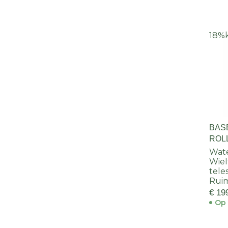
18%
BAS
ROL
BLU
Wate
Wiel
tele
Rui
€ 19
Op 