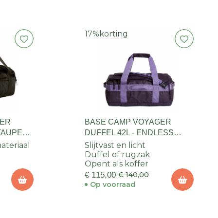
17%
korting
GER
BASE CAMP VOYAGER
 TAUPE
DUFFEL 42L - ENDLESS
DUSK
ateriaal
Slijtvast en licht
Duffel of rugzak
Opent als koffer
€ 115,00
€ 140,00
Op voorraad