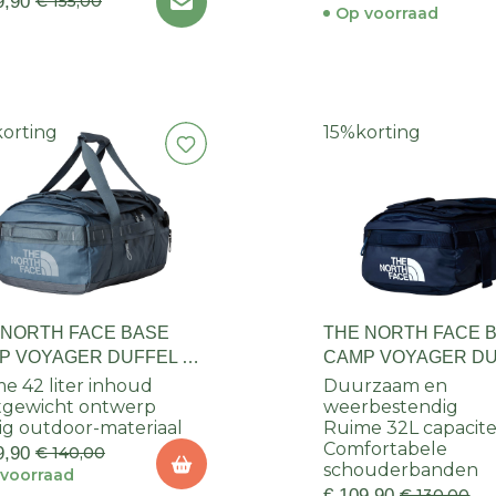
9,90
€ 155,00
Op voorraad
korting
15%
korting
 NORTH FACE BASE
THE NORTH FACE 
P VOYAGER DUFFEL 42
CAMP VOYAGER DU
R
LITER
e 42 liter inhoud
Duurzaam en
tgewicht ontwerp
weerbestendig
ig outdoor-materiaal
Ruime 32L capacite
Comfortabele
9,90
€ 140,00
schouderbanden
voorraad
€ 109,90
€ 130,00