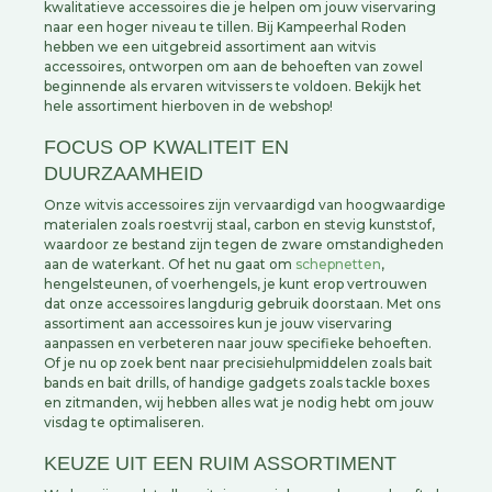
kwalitatieve accessoires die je helpen om jouw viservaring
naar een hoger niveau te tillen. Bij Kampeerhal Roden
hebben we een uitgebreid assortiment aan witvis
accessoires, ontworpen om aan de behoeften van zowel
beginnende als ervaren witvissers te voldoen. Bekijk het
hele assortiment hierboven in de webshop!
FOCUS OP KWALITEIT EN
DUURZAAMHEID
Onze witvis accessoires zijn vervaardigd van hoogwaardige
materialen zoals roestvrij staal, carbon en stevig kunststof,
waardoor ze bestand zijn tegen de zware omstandigheden
aan de waterkant. Of het nu gaat om
schepnetten
,
hengelsteunen, of voerhengels, je kunt erop vertrouwen
dat onze accessoires langdurig gebruik doorstaan. Met ons
assortiment aan accessoires kun je jouw viservaring
aanpassen en verbeteren naar jouw specifieke behoeften.
Of je nu op zoek bent naar precisiehulpmiddelen zoals bait
bands en bait drills, of handige gadgets zoals tackle boxes
en zitmanden, wij hebben alles wat je nodig hebt om jouw
visdag te optimaliseren.
KEUZE UIT EEN RUIM ASSORTIMENT