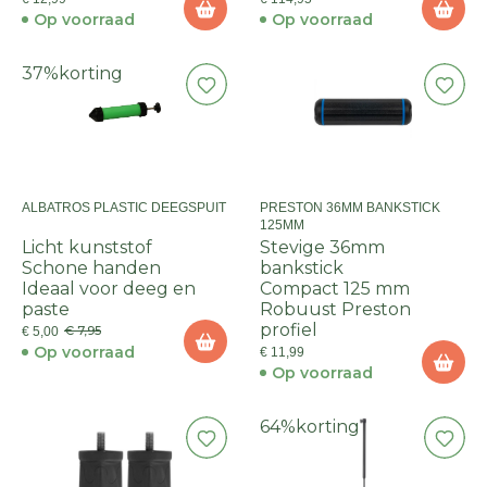
Op voorraad
Op voorraad
37%
korting
ALBATROS PLASTIC DEEGSPUIT
PRESTON 36MM BANKSTICK
125MM
Licht kunststof
Stevige 36mm
Schone handen
bankstick
Ideaal voor deeg en
Compact 125 mm
paste
Robuust Preston
profiel
€ 7,95
€ 5,00
Op voorraad
€ 11,99
Op voorraad
64%
korting