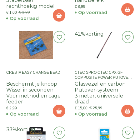
Stapelbaar
handbereik
rechthoekig model
€ 8,99
Op voorraad
€ 2,79
€ 1,00
Op voorraad
42%
korting
CRESTA EASY CHANGE BEAD
CTEC SPRO CTEC CPX GF
COMPOSITE POWER PUTOVER
LANDINGNET HANDLE 300
Beschermt je knoop
Glasvezel en carbon
Wissel in seconden
Putover-systeem
Voor method en cage
3 meter, universele
feeder
draad
€ 25,99
€ 2,99
€ 15,00
Op voorraad
Op voorraad
33%
korting