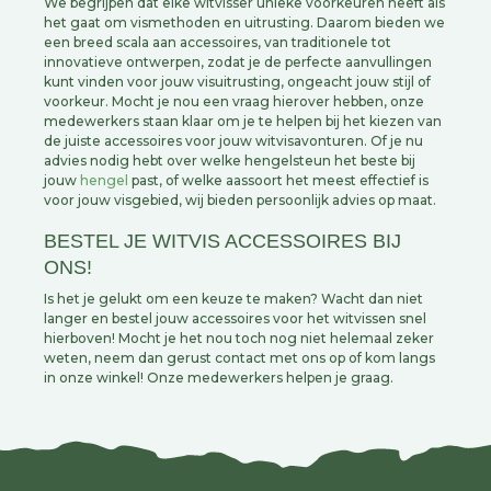
We begrijpen dat elke witvisser unieke voorkeuren heeft als
het gaat om vismethoden en uitrusting. Daarom bieden we
een breed scala aan accessoires, van traditionele tot
innovatieve ontwerpen, zodat je de perfecte aanvullingen
kunt vinden voor jouw visuitrusting, ongeacht jouw stijl of
voorkeur. Mocht je nou een vraag hierover hebben, onze
medewerkers staan klaar om je te helpen bij het kiezen van
de juiste accessoires voor jouw witvisavonturen. Of je nu
advies nodig hebt over welke hengelsteun het beste bij
jouw
hengel
past, of welke aassoort het meest effectief is
voor jouw visgebied, wij bieden persoonlijk advies op maat.
BESTEL JE WITVIS ACCESSOIRES BIJ
ONS!
Is het je gelukt om een keuze te maken? Wacht dan niet
langer en bestel jouw accessoires voor het witvissen snel
hierboven! Mocht je het nou toch nog niet helemaal zeker
weten, neem dan gerust contact met ons op of kom langs
in onze winkel! Onze medewerkers helpen je graag.