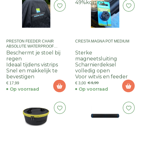
49%
korting
PRESTON FEEDER CHAIR
CRESTA MAGNA POT MEDIUM
ABSOLUTE WATERPROOF
COVER
Beschermt je stoel bij
Sterke
regen
magneetsluiting
Ideaal tijdens vistrips
Scharnierdeksel
Snel en makkelijk te
volledig open
bevestigen
Voor witvis en feeder
€ 5,99
€ 17,99
€ 3,00
Op voorraad
Op voorraad