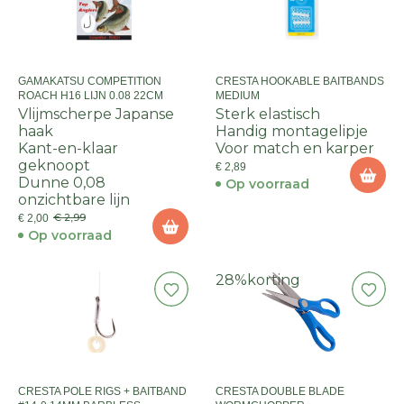
GAMAKATSU COMPETITION
CRESTA HOOKABLE BAITBANDS
ROACH H16 LIJN 0.08 22CM
MEDIUM
Vlijmscherpe Japanse
Sterk elastisch
haak
Handig montagelipje
Kant-en-klaar
Voor match en karper
geknoopt
€ 2,89
Dunne 0,08
Op voorraad
onzichtbare lijn
€ 2,99
€ 2,00
Op voorraad
28%
korting
CRESTA POLE RIGS + BAITBAND
CRESTA DOUBLE BLADE