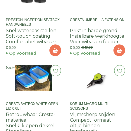
PRESTON INCEPTION SEATBOX
CRESTA UMBRELLA EXTENSION
HANDWHEELS
Snel waterpas stellen
Prikt in harde grond
Soft-touch coating
Instelbare werkhoogte
Comfortabel witvissen
Voor witvis en feeder
€ 13,99
€ 6,99
€ 5,00
Op voorraad
Op voorraad
64%
korting
CRESTA BAITBOX WHITE OPEN
KORUM MACRO MULTI-
LID 0.6LT
SCISSORS
Betrouwbaar Cresta-
Vlijmscherp snijden
materiaal
Compact formaat
Snelklik open deksel
Altijd binnen