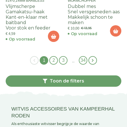
#14-0,14MM BARBLESS
WORMCHOPPER
Vlijmscherpe
Dubbel mes
Gamakatsu-haak
Snel versgesneden aas
Kant-en-klaar met
Makkelijk schoon te
baitband
maken
Voor stok en feeder
€ 13,95
€ 10,00
Op voorraad
€ 4,59
Op voorraad
1
2
3
34
…
Toon de filters
WITVIS ACCESSOIRES VAN KAMPEERHAL
RODEN
Als enthousiaste witvisser begrijp je de waarde van