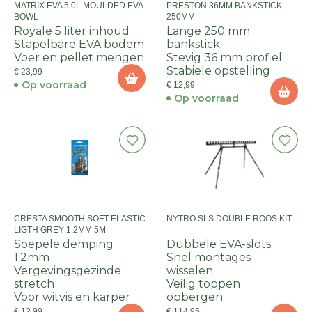
MATRIX EVA 5.0L MOULDED EVA
PRESTON 36MM BANKSTICK
BOWL
250MM
Royale 5 liter inhoud
Lange 250 mm
Stapelbare EVA bodem
bankstick
Voer en pellet mengen
Stevig 36 mm profiel
Stabiele opstelling
€ 23,99
Op voorraad
€ 12,99
Op voorraad
CRESTA SMOOTH SOFT ELASTIC
NYTRO SLS DOUBLE ROOS KIT
LIGTH GREY 1.2MM 5M
Soepele demping
Dubbele EVA-slots
1.2mm
Snel montages
Vergevingsgezinde
wisselen
stretch
Veilig toppen
Voor witvis en karper
opbergen
€ 12,99
€ 114,95