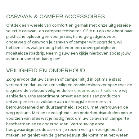
CARAVAN & CAMPER ACCESSOIRES
Ontdek een wereld van comfort en gemak met onze uitgebreide
selectie caravan- en camperaccessoires. Of je nu op zoek bent naar
praktische oplossingen voor je reis, handige gadgets voor
onderweg of gewoon je caravan of camper wilt upgraden, wij
hebben alles wat je nodig hebt voor een onvergetelijke en
moeiteloze roadtrip. Neem gauw een kijkje hierboven zodat jouw
avontuur van start kan gaan!
VEILIGHEID EN ONDERHOUD
Zorg ervoor dat uw caravan of camper altijd in optimale staat
verkeert en dat uw reizen veilig en probleemloos verlopen met de
uitgebreide selectie veiligheids- en
onderhoudsartikelen
die wij
aanbieden. Ons assortiment omvat een scala aan producten
ontworpen om te voldoen aan de hoogste normen van
betrouwbaarheid en duurzaamheid, zodat u met vertrouwen de
weg op kunt. Met onze veiligheids- en onderhoudsartikelen ben je
voorzien van alles wat je nodig hebt om uw caravan of camper te
beschermen en te onderhouden. Vertrouw op onze
hoogwaardige producten om je reizen veilig en zorgeloos te
maken, en geniet van de gemoedsrust die komt met het weten