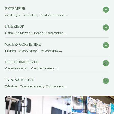
EXTERIEUR
Opstapjes
Dakluiken
Dakluikaccessoires
Ventilatieroosters
INTERIEUR
Hang- & sluitwerk
Interieur accessoires
Gordijnen
Beveiliging
Dekbedden en
WATERVOORZIENING
hoeslakens
Kranen
Waterslangen
Watertanks
Waterpompen
Boilers
Bekijk alle
BESCHERMHOEZEN
watervoorziening
Caravanhoezen
Camperhoezen
Fietshoezen
Disselhoezen
Bekijk alle
TV & SATELLIET
beschermhoezen
Televisies
Televisiebeugels
Ontvangers
Schotelantennes
Wi-Fi
Bekijk alle TV &
satelliet