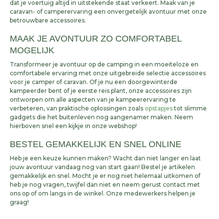
dat je voertuig altijd in uitstekende staat verkeert. Maak van je
caravan- of camperervaring een onvergetelijk avontuur met onze
betrouwbare accessoires.
MAAK JE AVONTUUR ZO COMFORTABEL
MOGELIJK
Transformeer je avontuur op de camping in een moeiteloze en
comfortabele ervaring met onze uitgebreide selectie accessoires
voor je camper of caravan. Of je nu een doorgewinterde
kampeerder bent of je eerste reis plant, onze accessoires zijn
ontworpen om alle aspecten van je kampeerervaring te
verbeteren, van praktische oplossingen zoals
opstapjes
tot slimme
gadgets die het buitenleven nog aangenamer maken. Neem
hierboven snel een kijkje in onze webshop!
BESTEL GEMAKKELIJK EN SNEL ONLINE
Heb je een keuze kunnen maken? Wacht dan niet langer en laat
jouw avontuur vandaag nog van start gaan! Bestel je artikelen
gemakkelijk en snel. Mocht je er nog niet helemaal uitkomen of
heb je nog vragen, twijfel dan niet en neem gerust contact met
ons op of om langs in de winkel. Onze medewerkers helpen je
graag!