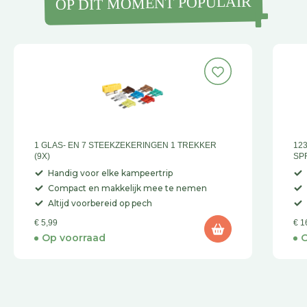
OP DIT MOMENT POPULAIR
1 GLAS- EN 7 STEEKZEKERINGEN 1 TREKKER
12
(9X)
SP
Handig voor elke kampeertrip
Compact en makkelijk mee te nemen
Altijd voorbereid op pech
€ 5,99
€ 1
Op voorraad
O