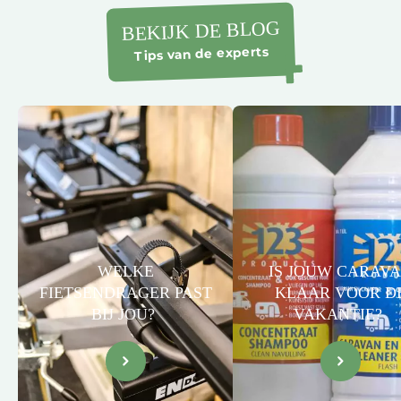
BEKIJK DE BLOG
Tips van de experts
WELKE
IS JOUW CARAV
FIETSENDRAGER PAST
KLAAR VOOR D
BIJ JOU?
VAKANTIE?