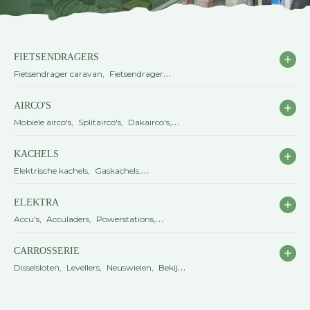
FIETSENDRAGERS
Fietsendrager caravan
Fietsendrager
camper & bus
Fietsendrager auto
AIRCO'S
Fietsendrager accessoires
Mobiele airco's
Splitairco's
Dakairco's
Airco accessoires
KACHELS
Elektrische kachels
Gaskachels
Petroleumkachels
Kachel accessoires
ELEKTRA
Accu's
Acculaders
Powerstations
Omvormers
Zonnepanelen
Bekijk alle
CARROSSERIE
elektra
Disselsloten
Levellers
Neuswielen
Bekijk
alle carrosserie