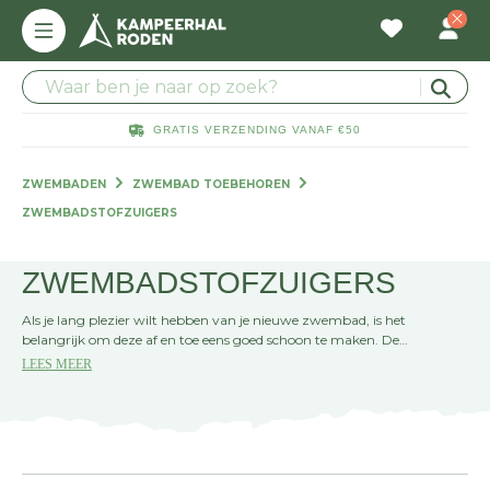
GRATIS VERZENDING VANAF €50
ZWEMBADEN
ZWEMBAD TOEBEHOREN
ZWEMBADSTOFZUIGERS
ZWEMBADSTOFZUIGERS
Als je lang plezier wilt hebben van je nieuwe zwembad, is het
belangrijk om deze af en toe eens goed schoon te maken. De
zwembadstofzuigers helpen je hierbij. Ze vissen al het blad uit het
LEES MEER
water en houden zo het oppervlak schoon. Kun jij daarna weer met
een gerust hart zwemmen!