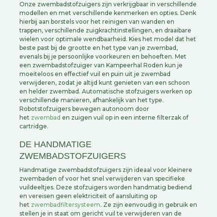
Onze zwembadstofzuigers zijn verkrijgbaar in verschillende
modellen en met verschillende kenmerken en opties. Denk
hierbij aan borstels voor het reinigen van wanden en
trappen, verschillende zuigkrachtinstellingen, en draaibare
wielen voor optimale wendbaarheid. Kies het model dat het
beste past bij de grootte en het type van je zwembad,
evenals bij je persoonlijke voorkeuren en behoeften. Met
een zwembadstofzuiger van Kampeerhal Roden kun je
moeiteloos en effectief vuil en puin uit je zwembad
verwijderen, zodat je altijd kunt genieten van een schoon
en helder zwembad. Automatische stofzuigers werken op
verschillende manieren, afhankelijk van het type.
Robotstofzuigers bewegen autonoom door
het
zwembad
en zuigen vuil op in een interne filterzak of
cartridge.
DE HANDMATIGE
ZWEMBADSTOFZUIGERS
Handmatige zwembadstofzuigers zijn ideaal voor kleinere
zwembaden of voor het snel verwijderen van specifieke
vuildeeltjes. Deze stofzuigers worden handmatig bediend
en vereisen geen elektriciteit of aansluiting op
het
zwembadfiltersysteem
. Ze zijn eenvoudig in gebruik en
stellen je in staat om gericht vuil te verwijderen van de