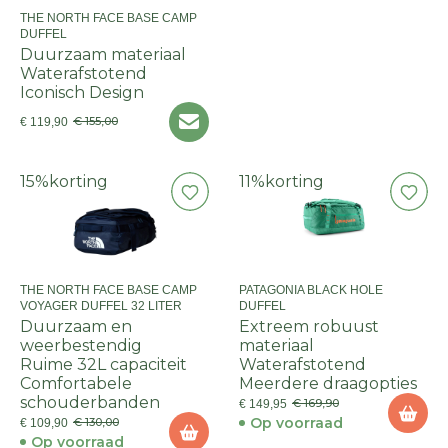
THE NORTH FACE BASE CAMP
DUFFEL
Duurzaam materiaal
Waterafstotend
Iconisch Design
€ 155,00
€ 119,90
15%
korting
11%
korting
THE NORTH FACE BASE CAMP
PATAGONIA BLACK HOLE
VOYAGER DUFFEL 32 LITER
DUFFEL
Duurzaam en
Extreem robuust
weerbestendig
materiaal
Ruime 32L capaciteit
Waterafstotend
Comfortabele
Meerdere draagopties
schouderbanden
€ 169,90
€ 149,95
Op voorraad
€ 130,00
€ 109,90
Op voorraad