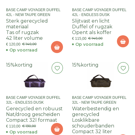
BASE CAMP VOYAGER DUFFEL
BASE CAMP VOYAGER DUFFEL
42L - NEW TAUPE GREEN
42L - ENDLESS DUSK
Sterk gerecycled
Slijtvast en licht
materiaal
Duffel of rugzak
Tas of rugzak
Opent als koffer
42 liter volume
€ 140,00
€ 115,00
Op voorraad
€ 140,00
€ 120,00
Op voorraad
15%
korting
15%
korting
BASE CAMP VOYAGER DUFFEL
BASE CAMP VOYAGER DUFFEL
32L - ENDLESS DUSK
32L - NEW TAUPE GREEN
Gerecycled en robuust
Waterbestendig en
Nat/droog gescheiden
gerecycled
Compact 32l formaat
Losklikbare
schouderbanden
€ 130,00
€ 110,00
Compact 32 liter
Op voorraad