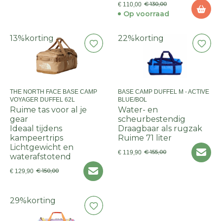
€ 130,00
€ 110,00
Op voorraad
13%
korting
22%
korting
THE NORTH FACE BASE CAMP
BASE CAMP DUFFEL M - ACTIVE
VOYAGER DUFFEL 62L
BLUE/BOL
Ruime tas voor al je
Water- en
gear
scheurbestendig
Ideaal tijdens
Draagbaar als rugzak
kampeertrips
Ruime 71 liter
Lichtgewicht en
€ 155,00
€ 119,90
waterafstotend
€ 150,00
€ 129,90
29%
korting