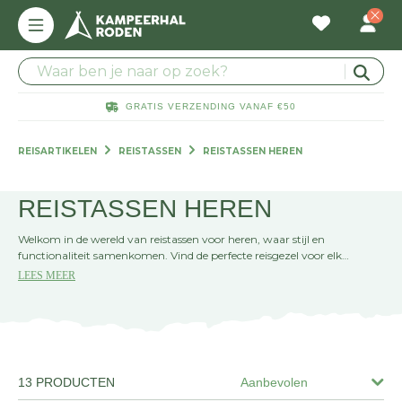
GRATIS VERZENDING VANAF €50
REISARTIKELEN
REISTASSEN
REISTASSEN HEREN
REISTASSEN HEREN
Welkom in de wereld van reistassen voor heren, waar stijl en
functionaliteit samenkomen. Vind de perfecte reisgezel voor elk
avontuur. Hier vind je de tas die bij je past, klaar voor elk uitje.
LEES MEER
13 PRODUCTEN
Aanbevolen