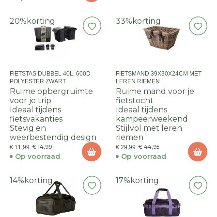
20%
korting
33%
korting
FIETSTAS DUBBEL 40L, 600D
FIETSMAND 39X30X24CM MET
POLYESTER ZWART
LEREN RIEMEN
Ruime opbergruimte
Ruime mand voor je
voor je trip
fietstocht
Ideaal tijdens
Ideaal tijdens
fietsvakanties
kampeerweekend
Stevig en
Stijlvol met leren
weerbestendig design
riemen
€ 14,99
€ 44,95
€ 11,99
€ 29,99
Op voorraad
Op voorraad
14%
korting
17%
korting