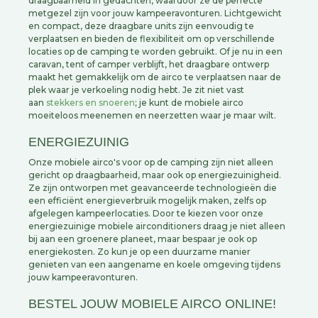
draagbaarheid in gedachten, waardoor ze de perfecte
metgezel zijn voor jouw kampeeravonturen. Lichtgewicht
en compact, deze draagbare units zijn eenvoudig te
verplaatsen en bieden de flexibiliteit om op verschillende
locaties op de camping te worden gebruikt. Of je nu in een
caravan, tent of camper verblijft, het draagbare ontwerp
maakt het gemakkelijk om de airco te verplaatsen naar de
plek waar je verkoeling nodig hebt. Je zit niet vast
aan
stekkers en snoeren
; je kunt de mobiele airco
moeiteloos meenemen en neerzetten waar je maar wilt.
ENERGIEZUINIG
Onze mobiele airco's voor op de camping zijn niet alleen
gericht op draagbaarheid, maar ook op energiezuinigheid.
Ze zijn ontworpen met geavanceerde technologieën die
een efficiënt energieverbruik mogelijk maken, zelfs op
afgelegen kampeerlocaties. Door te kiezen voor onze
energiezuinige mobiele airconditioners draag je niet alleen
bij aan een groenere planeet, maar bespaar je ook op
energiekosten. Zo kun je op een duurzame manier
genieten van een aangename en koele omgeving tijdens
jouw kampeeravonturen.
BESTEL JOUW MOBIELE AIRCO ONLINE!