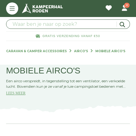
GRATIS VERZENDING VANAF €50
CARAVAN & CAMPER ACCESSOIRES
AIRCO'S
MOBIELE AIRCO'S
MOBIELE AIRCO'S
Een airco verspreidt, in tegenstelling tot een ventilator, een verkoelde
lucht. Bovendien kun je ze vanaf je luie campingstoel bedienen met
een afstandsbediening. Hoe fijn is het dan als je de airco gemakkelijk
LEES MEER
kunt verplaatsen? Met een mobiele airco heb je altijd een koele lucht
door je camper of caravan heen waaien. Heerlijk voor de extreem
warme zomerdagen.