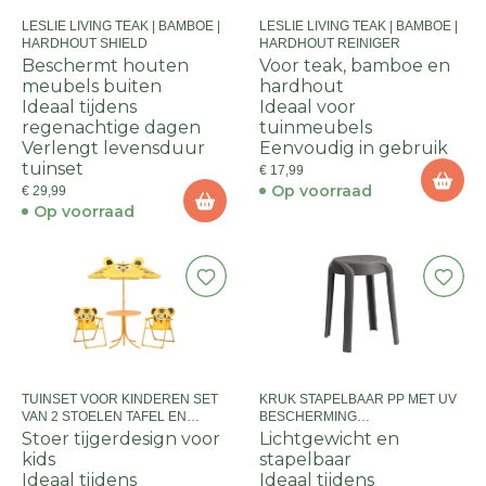
LESLIE LIVING TEAK | BAMBOE |
LESLIE LIVING TEAK | BAMBOE |
HARDHOUT SHIELD
HARDHOUT REINIGER
Beschermt houten
Voor teak, bamboe en
meubels buiten
hardhout
Ideaal tijdens
Ideaal voor
regenachtige dagen
tuinmeubels
Verlengt levensduur
Eenvoudig in gebruik
tuinset
€ 17,99
Op voorraad
€ 29,99
Op voorraad
TUINSET VOOR KINDEREN SET
KRUK STAPELBAAR PP MET UV
VAN 2 STOELEN TAFEL EN
BESCHERMING
PARASOL TIJGER DESIGN
34X34X45CMKLEUR 1 GRIJS
Stoer tijgerdesign voor
Lichtgewicht en
kids
stapelbaar
Ideaal tijdens
Ideaal tijdens