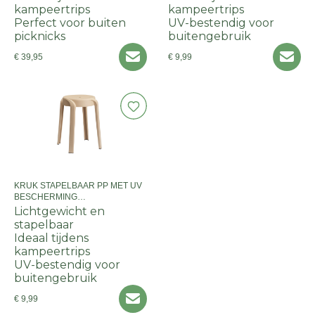
kampeertrips
kampeertrips
Perfect voor buiten
UV-bestendig voor
picknicks
buitengebruik
€ 39,95
€ 9,99
KRUK STAPELBAAR PP MET UV
BESCHERMING
34X34X45CMKLEUR 1 TAUPE
Lichtgewicht en
stapelbaar
Ideaal tijdens
kampeertrips
UV-bestendig voor
buitengebruik
€ 9,99