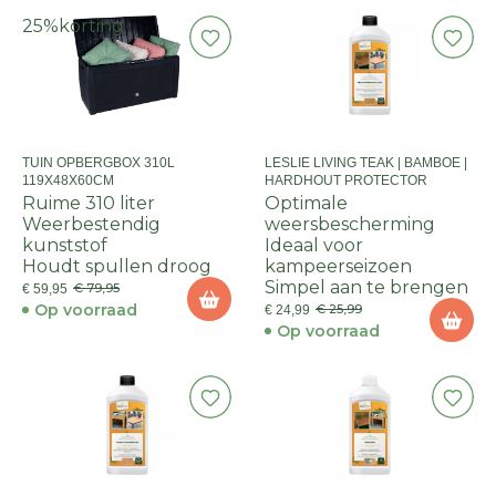
25%
korting
TUIN OPBERGBOX 310L
LESLIE LIVING TEAK | BAMBOE |
119X48X60CM
HARDHOUT PROTECTOR
Ruime 310 liter
Optimale
Weerbestendig
weersbescherming
kunststof
Ideaal voor
Houdt spullen droog
kampeerseizoen
Simpel aan te brengen
€ 79,95
€ 59,95
Op voorraad
€ 25,99
€ 24,99
Op voorraad