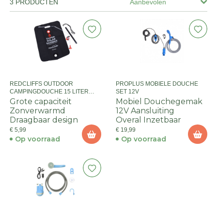
3 PRODUCTEN
Aanbevolen
REDCLIFFS OUTDOOR
PROPLUS MOBIELE DOUCHE
CAMPINGDOUCHE 15 LITER
SET 12V
ZWART
Grote capaciteit
Mobiel Douchegemak
Zonverwarmd
12V Aansluiting
Draagbaar design
Overal Inzetbaar
€ 5,99
€ 19,99
Op voorraad
Op voorraad