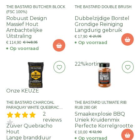
THE BASTARD BUTCHER BLOCK
THE BASTARD DOUBLE BRUSH
(FSC 100%)
Robuust Design
Dubbelzijdige Borstel
Massief Hout
Grondige Reiniging
Ambachtelijke
Langdurig gebruik
Uitstraling
€ 21,95
€ 17,90
Op voorraad
€ 148,95
€ 114,90
Op voorraad
22%
korting
Onze KEUZE
THE BASTARD CHARCOAL
THE BASTARD ULTIMATE RIB
PARAQUAY WHITE QUEBRACHO
RUB 280 GR
10 KG
2
Smaakexplosie BBQ
reviews
Uniek Kruidenmix
Zuiver Quebracho
Perfecte Korrelgrootte
Hout
€ 12,90
€ 10,00
Lange brandduur
Op voorraad