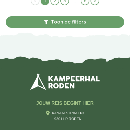
1
2
3
6
…
Toon de filters
JOUW REIS BEGINT HIER
KANAALSTRAAT 63
9301 LR RODEN