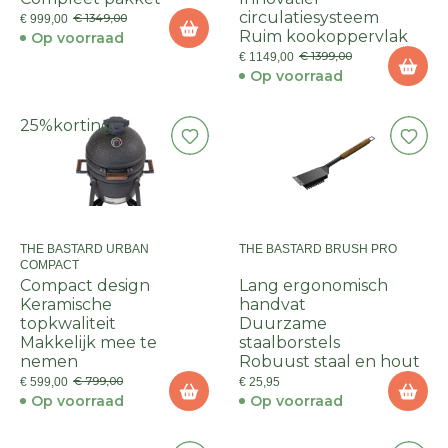
circulatiesysteem
€ 1349,00
€ 999,00
Ruim kookoppervlak
Op voorraad
€ 1399,00
€ 1149,00
Op voorraad
25%
korting
THE BASTARD URBAN
THE BASTARD BRUSH PRO
COMPACT
Compact design
Lang ergonomisch
Keramische
handvat
topkwaliteit
Duurzame
Makkelijk mee te
staalborstels
nemen
Robuust staal en hout
€ 799,00
€ 599,00
€ 25,95
Op voorraad
Op voorraad