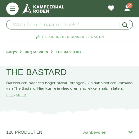
RETOURNEREN BINNEN 30 DAGEN
BBQ'S
BBQ MERKEN
THE BASTARD
THE BASTARD
Barbecueën naar een hoger niveau brengen? Ga dan voor een kamado
van The Bastard. Hier kun je je vlees urenlang lekker mals in laten
garen. Op deze merkenpagina van Kampeerhal Roden vind je zelfs
LEES MEER
rookhout, barbecuetangen, pizzastenen en grillplaten.
126 PRODUCTEN
Aanbevolen