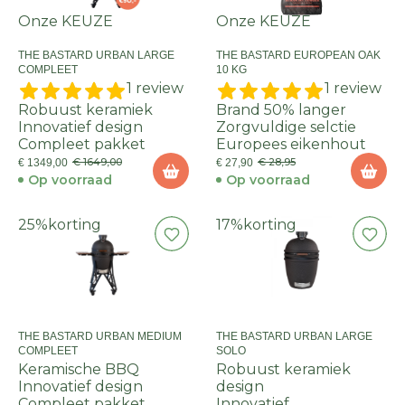
Onze KEUZE
Onze KEUZE
THE BASTARD URBAN LARGE
THE BASTARD EUROPEAN OAK
COMPLEET
10 KG
1 review
1 review
Robuust keramiek
Brand 50% langer
Innovatief design
Zorgvuldige selctie
Compleet pakket
Europees eikenhout
€ 1649,00
€ 28,95
€ 1349,00
€ 27,90
Op voorraad
Op voorraad
25%
korting
17%
korting
THE BASTARD URBAN MEDIUM
THE BASTARD URBAN LARGE
COMPLEET
SOLO
Keramische BBQ
Robuust keramiek
Innovatief design
design
Compleet pakket
Innovatief