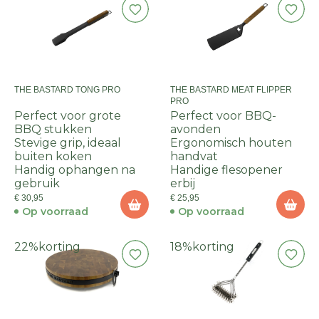
THE BASTARD TONG PRO
THE BASTARD MEAT FLIPPER
PRO
Perfect voor grote
Perfect voor BBQ-
BBQ stukken
avonden
Stevige grip, ideaal
Ergonomisch houten
buiten koken
handvat
Handig ophangen na
Handige flesopener
gebruik
erbij
€ 30,95
€ 25,95
Op voorraad
Op voorraad
22%
korting
18%
korting