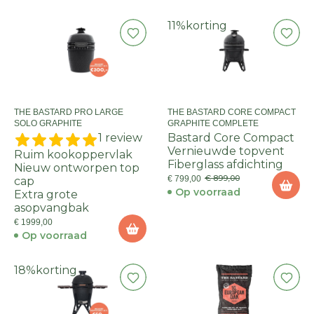
11%
korting
THE BASTARD PRO LARGE
THE BASTARD CORE COMPACT
SOLO GRAPHITE
GRAPHITE COMPLETE
1 review
Bastard Core Compact
Vernieuwde topvent
Ruim kookoppervlak
Fiberglass afdichting
Nieuw ontworpen top
€ 899,00
€ 799,00
cap
Op voorraad
Extra grote
asopvangbak
€ 1999,00
Op voorraad
18%
korting