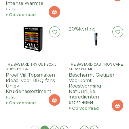
Intense Warmte
€ 28,95
Op voorraad
20%
korting
THE BASTARD TRY OUT BOX 5
THE BASTARD CAST IRON CARE
RUBS 150 GR
SPRAY 600 ML
Proef Vijf Topsmaken
Beschermt Gietijzer
Ideaal voor BBQ-fans
Voorkomt
Uniek
Roestvorming
Kruidenassortiment
Natuurlijke
ingrediënten
€ 8,90
Op voorraad
€ 21,95
€ 17,50
Op voorraad