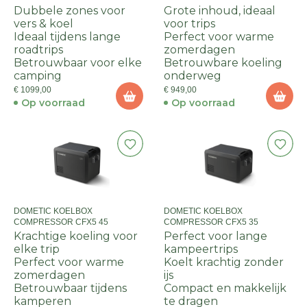
ZONE
Dubbele zones voor
Grote inhoud, ideaal
vers & koel
voor trips
Ideaal tijdens lange
Perfect voor warme
roadtrips
zomerdagen
Betrouwbaar voor elke
Betrouwbare koeling
camping
onderweg
€ 1099,00
€ 949,00
Op voorraad
Op voorraad
DOMETIC KOELBOX
DOMETIC KOELBOX
COMPRESSOR CFX5 45
COMPRESSOR CFX5 35
Krachtige koeling voor
Perfect voor lange
elke trip
kampeertrips
Perfect voor warme
Koelt krachtig zonder
zomerdagen
ijs
Betrouwbaar tijdens
Compact en makkelijk
kamperen
te dragen