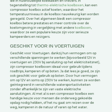
die in huishoudelijke koelkasten en vriezers. In
tegenstelling tot
thermo-elektrische koelboxen,
kan een
compressor koelbox actief koelen, waardoor het
temperatuurniveau in de koelbox nauwkeurig kan worden
geregeld. Over het algemeen biedt een compressor
koelbox betere prestaties en meer controle over de
koelomgeving in vergelijking met andere
koelboxen
,
waardoor ze een populaire keuze zijn voor serieuze
kampeerders en reizigers.
GESCHIKT VOOR IN VOERTUIGEN
Geschikt voor Voertuigen. dankzij hun vermogen om op
verschillende spanningen te werken (bijvoorbeeld 12V in
voertuigen en 230V bij aansluiting op het elektriciteitsnet),
zijn compressor koelboxen ideaal voor gebruik tijdens
roadtrips, kamperen of op boten. Ja dat lees je goed, ze zijn
ook geschikt voor gebruik op boten. Door hun vermogen
om op 12V en soms op 230V te werken, kunnen ze worden
geïntegreerd in verschillende watersportactiviteiten
zonder afhankelijk te zijn van vaste elektrische
aansluitingen. Al met al is een compressor koelbox een
handige keuze voor mensen die onderweg gekoelde
opslag nodig hebben, of het nu gaat om reizen over de
weg, kamperen in de natuur of varen op het water.