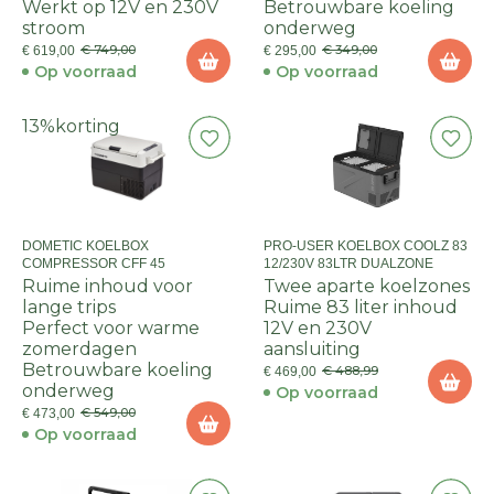
Werkt op 12V en 230V
Betrouwbare koeling
stroom
onderweg
€ 749,00
€ 349,00
€ 619,00
€ 295,00
Op voorraad
Op voorraad
13%
korting
DOMETIC KOELBOX
PRO-USER KOELBOX COOLZ 83
COMPRESSOR CFF 45
12/230V 83LTR DUALZONE
Ruime inhoud voor
Twee aparte koelzones
lange trips
Ruime 83 liter inhoud
Perfect voor warme
12V en 230V
zomerdagen
aansluiting
Betrouwbare koeling
€ 488,99
€ 469,00
onderweg
Op voorraad
€ 549,00
€ 473,00
Op voorraad