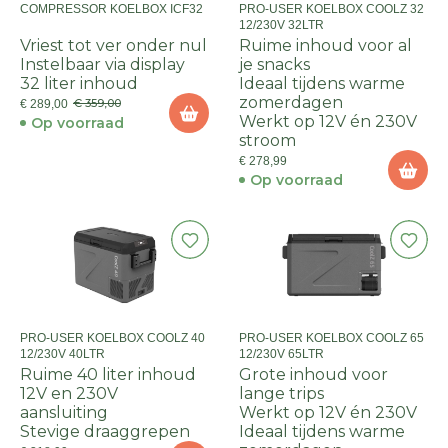
COMPRESSOR KOELBOX ICF32
PRO-USER KOELBOX COOLZ 32
12/230V 32LTR
Vriest tot ver onder nul
Ruime inhoud voor al
Instelbaar via display
je snacks
32 liter inhoud
Ideaal tijdens warme
zomerdagen
€ 359,00
€ 289,00
Werkt op 12V én 230V
Op voorraad
stroom
€ 278,99
Op voorraad
PRO-USER KOELBOX COOLZ 40
PRO-USER KOELBOX COOLZ 65
12/230V 40LTR
12/230V 65LTR
Ruime 40 liter inhoud
Grote inhoud voor
12V en 230V
lange trips
aansluiting
Werkt op 12V én 230V
Stevige draaggrepen
Ideaal tijdens warme