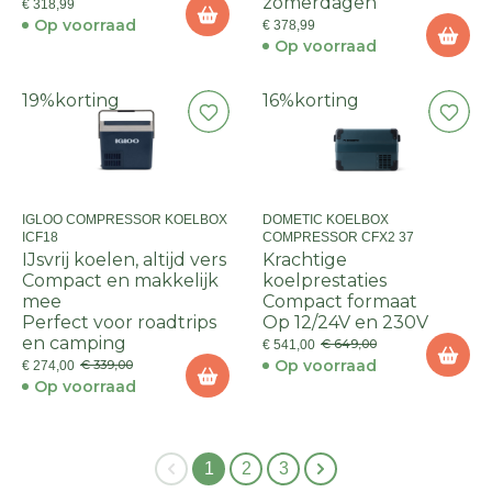
zomerdagen
€ 318,99
Op voorraad
€ 378,99
Op voorraad
19%
korting
16%
korting
IGLOO COMPRESSOR KOELBOX
DOMETIC KOELBOX
ICF18
COMPRESSOR CFX2 37
IJsvrij koelen, altijd vers
Krachtige
Compact en makkelijk
koelprestaties
mee
Compact formaat
Perfect voor roadtrips
Op 12/24V en 230V
en camping
€ 649,00
€ 541,00
Op voorraad
€ 339,00
€ 274,00
Op voorraad
1
2
3