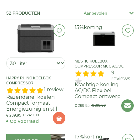
52 PRODUCTEN
Aanbevolen
15%
korting
MESTIC KOELBOX
COMPRESSOR MCC AC/DC
9
reviews
HAPPY RHINO KOELBOX
COMPRESSOR
Krachtige koeling
1 review
AC/DC Flexibel
Compact ontwerp
Razendsnel koelen
Compact formaat
€ 319,00
€ 269,95
Energiezuinig en stil
€ 249,00
€ 239,95
Op voorraad
17%
korting