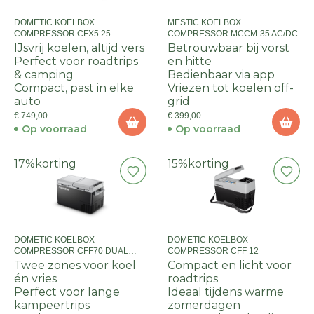
DOMETIC KOELBOX
MESTIC KOELBOX
COMPRESSOR CFX5 25
COMPRESSOR MCCM-35 AC/DC
IJsvrij koelen, altijd vers
Betrouwbaar bij vorst
Perfect voor roadtrips
en hitte
& camping
Bedienbaar via app
Compact, past in elke
Vriezen tot koelen off-
auto
grid
€ 749,00
€ 399,00
Op voorraad
Op voorraad
17%
korting
15%
korting
DOMETIC KOELBOX
DOMETIC KOELBOX
COMPRESSOR CFF70 DUAL
COMPRESSOR CFF 12
ZONE
Twee zones voor koel
Compact en licht voor
én vries
roadtrips
Perfect voor lange
Ideaal tijdens warme
kampeertrips
zomerdagen