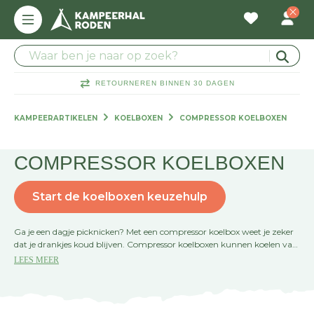
RETOURNEREN BINNEN 30 DAGEN
KAMPEERARTIKELEN
KOELBOXEN
COMPRESSOR KOELBOXEN
COMPRESSOR KOELBOXEN
Start de koelboxen keuzehulp
Ga je een dagje picknicken? Met een compressor koelbox weet je zeker
dat je drankjes koud blijven. Compressor koelboxen kunnen koelen van
10°C tot soms zelf vriezen tot -22°C. Hoe warm het buiten ook is, de
LEES MEER
compressor koelbox laat de inhoud niet afkoelen. Een compressor
koelbox heeft een laag stroomverbruik waardoor je hem ook kan
gebruiken op de accu van je auto met een 12V-aansluiting.