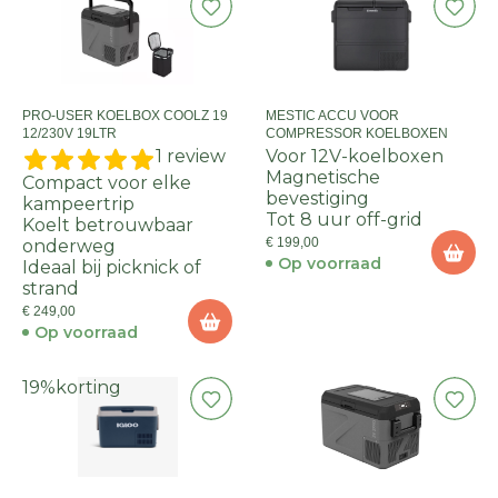
PRO-USER KOELBOX COOLZ 19
MESTIC ACCU VOOR
12/230V 19LTR
COMPRESSOR KOELBOXEN
1 review
Voor 12V-koelboxen
Magnetische
Compact voor elke
bevestiging
kampeertrip
Tot 8 uur off-grid
Koelt betrouwbaar
€ 199,00
onderweg
Op voorraad
Ideaal bij picknick of
strand
€ 249,00
Op voorraad
19%
korting