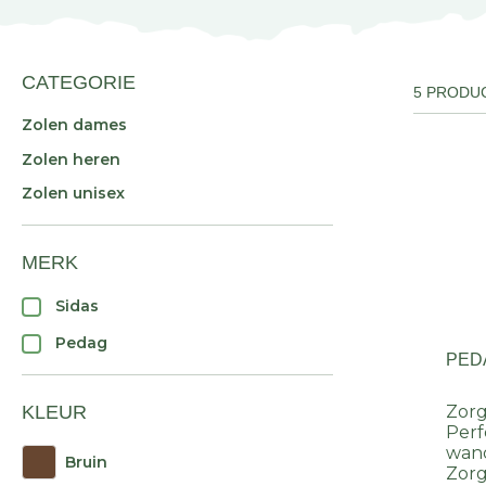
CATEGORIE
5 PRODU
Zolen dames
Zolen heren
Zolen unisex
MERK
Sidas
Pedag
PED
KLEUR
Zorg
Perf
wan
Bruin
Zorg