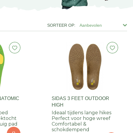
Aanbevolen
NATOMIC
SIDAS 3 FEET OUTDOOR
HIGH
bed
Ideaal tijdens lange hikes
ektocht
Perfect voor hoge wreef
 ruig pad
Comfortabel &
schokdempend