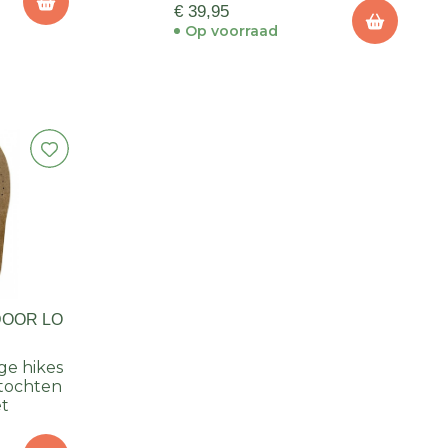
€ 39,95
Op voorraad
DOOR LO
ge hikes
ltochten
et