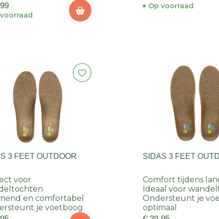
,99
Op voorraad
voorraad
AS 3 FEET OUTDOOR
SIDAS 3 FEET OUT
ect voor
Comfort tijdens lan
deltochten
Ideaal voor wande
mend en comfortabel
Ondersteunt je vo
rsteunt je voetboog
optimaal
,95
€ 39,95