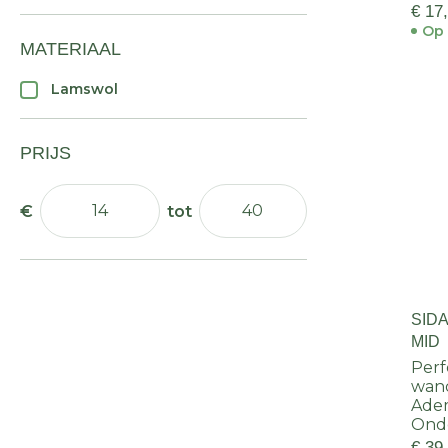
€ 17
Op 
MATERIAAL
Lamswol
PRIJS
SID
MID
Perf
wan
Ade
Onde
€ 39