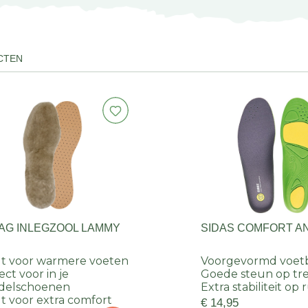
CTEN
AG INLEGZOOL LAMMY
SIDAS COMFORT A
t voor warmere voeten
Voorgevormd voet
ect voor in je
Goede steun op tr
delschoenen
Extra stabiliteit op
t voor extra comfort
€ 14,95