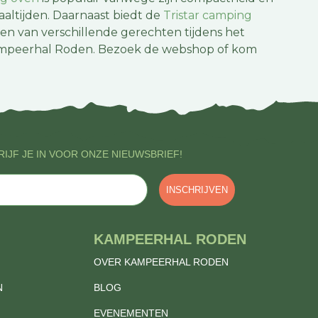
altijden. Daarnaast biedt de
Tristar camping
n van verschillende gerechten tijdens het
 Kampeerhal Roden. Bezoek de webshop of kom
IJF JE IN VOOR ONZE NIEUWSBRIEF!
INSCHRIJVEN
KAMPEERHAL RODEN
OVER KAMPEERHAL RODEN
N
BLOG
EVENEMENTEN