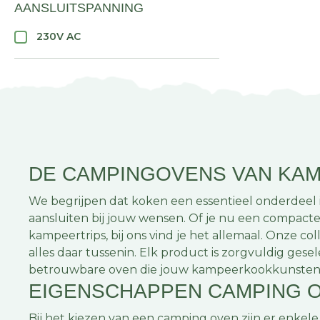
AANSLUITSPANNING
230V AC
DE CAMPINGOVENS VAN KA
We begrijpen dat koken een essentieel onderdeel 
aansluiten bij jouw wensen. Of je nu een compac
kampeertrips, bij ons vind je het allemaal. Onze c
alles daar tussenin. Elk product is zorgvuldig ges
betrouwbare oven die jouw kampeerkookkunsten naa
EIGENSCHAPPEN CAMPING 
Bij het kiezen van een camping oven zijn er enkel