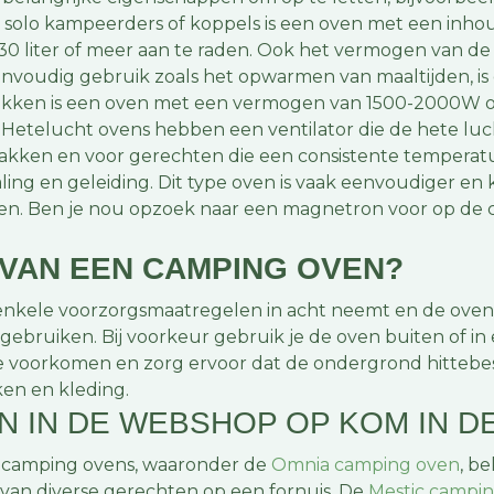
r solo kampeerders of koppels is een oven met een inhou
0 liter of meer aan te raden. Ook het vermogen van de 
envoudig gebruik zoals het opwarmen van maaltijden, 
akken is een oven met een vermogen van 1500-2000W of 
 Hetelucht ovens hebben een ventilator die de hete luch
r bakken en voor gerechten die een consistente temperat
ing en geleiding. Dit type oven is vaak eenvoudiger en 
n. Ben je nou opzoek naar een magnetron voor op de c
K VAN EEN CAMPING OVEN?
 enkele voorzorgsmaatregelen in acht neemt en de oven c
gebruiken. Bij voorkeur gebruik je de oven buiten of in
 voorkomen en zorg ervoor dat de ondergrond hittebes
ken en kleding.
 IN DE WEBSHOP OP KOM IN D
 camping ovens, waaronder de
Omnia camping oven
, b
 van diverse gerechten op een fornuis. De
Mestic campi