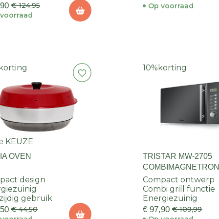
,90
€ 124,95
Op voorraad
voorraad
korting
10%
korting
e KEUZE
IA OVEN
TRISTAR MW-2705
COMBIMAGNETRON 
20 LITER 1270W
pact design
Compact ontwerp
giezuinig
Combi grill functie
zijdig gebruik
Energiezuinig
,50
€ 44,50
€ 97,90
€ 109,99