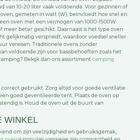
d van 10-20 liter vaak voldoende. Voor gezinnen of
oven, gemeten in watt (W), beïnvloedt hoe snel en
is een oven met een vermogen van 1000-1500W
meer beter geschikt. Daarnaast is het type oven
t gelijkmatig verspreidt, waardoor voedsel sneller
uur vereisen. Traditionele ovens zonder
kan voldoende zijn voor basisbehoeften zoals het
amping? Bekijk dan ons assortiment
camping
orrect gebruikt. Zorg altijd voor goede ventilatie
 een goed geventileerde tent. Plaats de oven op
tendig is. Houd de oven uit de buurt van
E WINKEL
ekend om zijn veelzijdigheid en gebruiksgemak,
ng oven
is populair vanwege zijn compactheid en