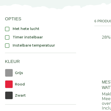
OPTIES
6 PRODU
Met hete lucht
Timer instelbaar
28%
Instelbare temperatuur
KLEUR
Grijs
MEST
Rood
WAT
Makk
Zwart
Meer
ove
Incl