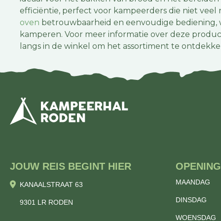
efficiëntie, perfect voor kampeerders die niet ve
oven
betrouwbaarheid en eenvoudige bediening, wa
kamperen. Voor meer informatie over deze produc
langs in de winkel om het assortiment te ontdekke
JOUW REIS BEGINT HIER
OPENING
MAANDAG
KANAALSTRAAT 63
DINSDAG
9301 LR RODEN
WOENSDAG