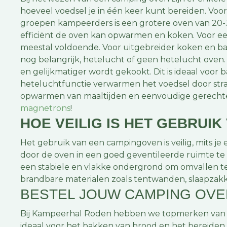
hoeveel voedsel je in één keer kunt bereiden. Voo
groepen kampeerders is een grotere oven van 20-3
efficiënt de oven kan opwarmen en koken. Voor e
meestal voldoende. Voor uitgebreider koken en b
nog belangrijk, hetelucht of geen hetelucht oven.
en gelijkmatiger wordt gekookt. Dit is ideaal voo
heteluchtfunctie verwarmen het voedsel door stral
opwarmen van maaltijden en eenvoudige gerechte
magnetrons
!
HOE VEILIG IS HET GEBRUI
Het gebruik van een campingoven is veilig, mits je
door de oven in een goed geventileerde ruimte te 
een stabiele en vlakke ondergrond om omvallen te
brandbare materialen zoals tentwanden, slaapzak
BESTEL JOUW CAMPING OVEN
Bij Kampeerhal Roden hebben we topmerken van
ideaal voor het bakken van brood en het bereiden