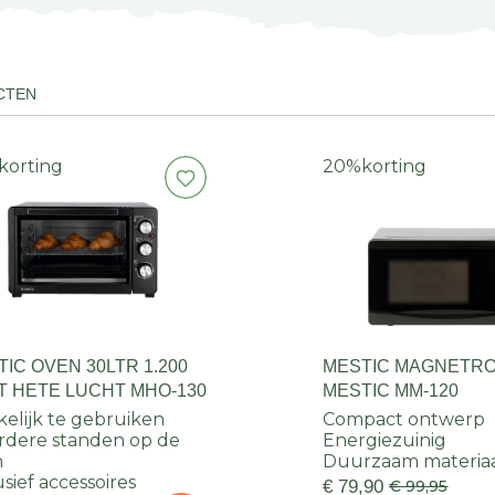
CTEN
korting
20%
korting
IC OVEN 30LTR 1.200
MESTIC MAGNETR
T HETE LUCHT MHO-130
MESTIC MM-120
elijk te gebruiken
Compact ontwerp
dere standen op de
Energiezuinig
n
Duurzaam materia
usief accessoires
€ 79,90
€ 99,95