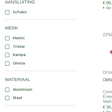
AANSLUITING
€ 89
Op 
Schuko
MERK
22%
Mestic
Tristar
Kampa
Omnia
Onz
MATERIAAL
OMN
Aluminium
Com
Ener
Staal
Veel
€ 34