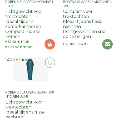
ROBENS SLAAPZAK MORAINE I
ROBENS SLAAPZAK MORAINE III
+11°C
-2°C
Lichtgewicht voor
Compact voor
trektochten
trektochten
Ideaal tijdens
Ideaal tijdens frisse
zomerkamperen
nachten
Compact mee te
Lichtgewicht en snel
nemen
op te bergen
€ 84,95
€ 57,99
€ 104,95
€ 76,99
Op voorraad
14%
korting
ROBENS SLAAPZAK SERAC 300
-4°C REGULAR
Lichtgewicht voor
trektochten
Ideaal tijdens frisse
nachten