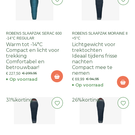
ROBENS SLAAPZAK SERAC 600
ROBENS SLAAPZAK MORAINE II
-14°C REGULAR
+5°C
Warm tot -14°C
Lichtgewicht voor
Compact en licht voor
trektochten
trekking
Ideaal tijdens frisse
Comfortabel en
nachten
betrouwbaar!
Compact mee te
nemen
€ 299,95
€ 227,50
Op voorraad
€ 94,95
€ 69,99
Op voorraad
31%
korting
26%
korting