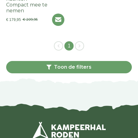
Compact mee te
nemen
€ 209,95
€ 179,95
1
Toon de filters