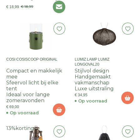
€ 18,99
€ 18,99
COSI COSISCOOP ORIGINAL
LUMIZ LAMP LUMIZ
LONGOVAL20
Compact en makkelijk
Stijlvol design
mee
Handgemaakt
Sfeervol licht bij elke
vakmanschap
tent
Luxe uitstraling
Ideaal voor lange
€ 34,95
zomeravonden
Op voorraad
€ 69,00
Op voorraad
13%
korting