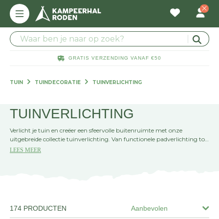
GRATIS VERZENDING VANAF €50
TUIN
TUINDECORATIE
TUINVERLICHTING
TUINVERLICHTING
Verlicht je tuin en creëer een sfeervolle buitenruimte met onze
uitgebreide collectie tuinverlichting. Van functionele padverlichting tot
sfeervolle lantaarns, vind hier alles wat je nodig hebt om je tuin 's
LEES MEER
avonds tot leven te brengen. Perfect voor lange zomeravonden of om
je tuinpad veilig te verlichten.
174 PRODUCTEN
Aanbevolen