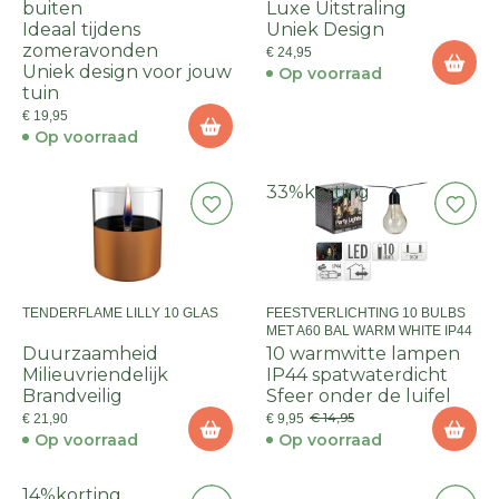
buiten
Luxe Uitstraling
Ideaal tijdens
Uniek Design
zomeravonden
€ 24,95
Uniek design voor jouw
Op voorraad
tuin
€ 19,95
Op voorraad
33%
korting
TENDERFLAME LILLY 10 GLAS
FEESTVERLICHTING 10 BULBS
MET A60 BAL WARM WHITE IP44
Duurzaamheid
10 warmwitte lampen
Milieuvriendelijk
IP44 spatwaterdicht
Brandveilig
Sfeer onder de luifel
€ 14,95
€ 21,90
€ 9,95
Op voorraad
Op voorraad
14%
korting