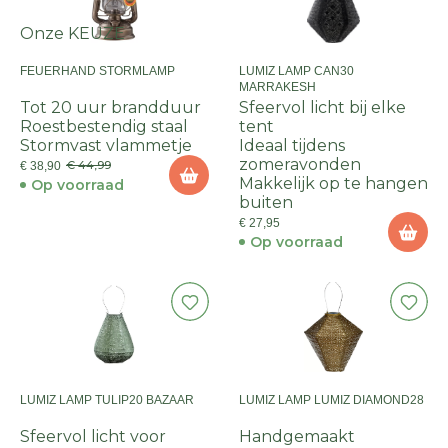
Onze KEUZE
FEUERHAND STORMLAMP
LUMIZ LAMP CAN30
MARRAKESH
Tot 20 uur brandduur
Sfeervol licht bij elke
Roestbestendig staal
tent
Stormvast vlammetje
Ideaal tijdens
zomeravonden
€ 44,99
€ 38,90
Makkelijk op te hangen
Op voorraad
buiten
€ 27,95
Op voorraad
LUMIZ LAMP TULIP20 BAZAAR
LUMIZ LAMP LUMIZ DIAMOND28
Sfeervol licht voor
Handgemaakt