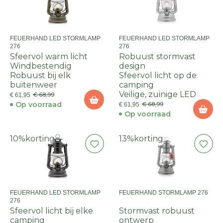
FEUERHAND LED STORMLAMP
FEUERHAND LED STORMLAMP
276
276
Sfeervol warm licht
Robuust stormvast
Windbestendig
design
Robuust bij elk
Sfeervol licht op de
buitenweer
camping
Veilige, zuinige LED
€ 68,99
€ 61,95
Op voorraad
€ 68,99
€ 61,95
Op voorraad
10%
korting
13%
korting
FEUERHAND LED STORMLAMP
FEUERHAND STORMLAMP 276
276
Sfeervol licht bij elke
Stormvast robuust
camping
ontwerp