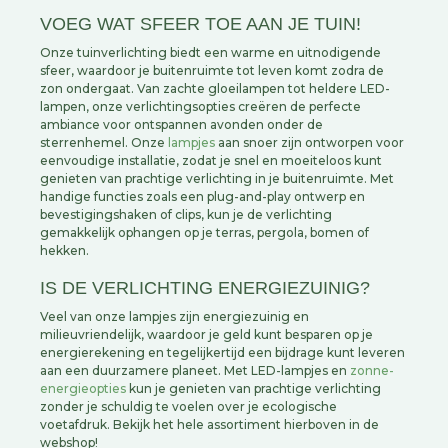
VOEG WAT SFEER TOE AAN JE TUIN!
Onze tuinverlichting biedt een warme en uitnodigende
sfeer, waardoor je buitenruimte tot leven komt zodra de
zon ondergaat. Van zachte gloeilampen tot heldere LED-
lampen, onze verlichtingsopties creëren de perfecte
ambiance voor ontspannen avonden onder de
sterrenhemel. Onze
lampjes
aan snoer zijn ontworpen voor
eenvoudige installatie, zodat je snel en moeiteloos kunt
genieten van prachtige verlichting in je buitenruimte. Met
handige functies zoals een plug-and-play ontwerp en
bevestigingshaken of clips, kun je de verlichting
gemakkelijk ophangen op je terras, pergola, bomen of
hekken.
IS DE VERLICHTING ENERGIEZUINIG?
Veel van onze lampjes zijn energiezuinig en
milieuvriendelijk, waardoor je geld kunt besparen op je
energierekening en tegelijkertijd een bijdrage kunt leveren
aan een duurzamere planeet. Met LED-lampjes en
zonne-
energieopties
kun je genieten van prachtige verlichting
zonder je schuldig te voelen over je ecologische
voetafdruk. Bekijk het hele assortiment hierboven in de
webshop!