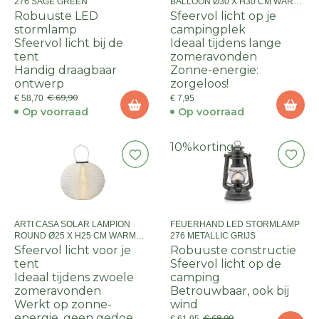
276 SAGE GREEN
BALLOON Ø30 X H30 CM WARM
WIT LED
Robuuste LED
Sfeervol licht op je
stormlamp
campingplek
Sfeervol licht bij de
Ideaal tijdens lange
tent
zomeravonden
Handig draagbaar
Zonne-energie:
ontwerp
zorgeloos!
€ 69,90
€ 58,70
€ 7,95
Op voorraad
Op voorraad
10%
korting
ARTI CASA SOLAR LAMPION
FEUERHAND LED STORMLAMP
ROUND Ø25 X H25 CM WARM
276 METALLIC GRIJS
WIT LED
Sfeervol licht voor je
Robuuste constructie
tent
Sfeervol licht op de
Ideaal tijdens zwoele
camping
zomeravonden
Betrouwbaar, ook bij
Werkt op zonne-
wind
energie, geen gedoe
€ 68,99