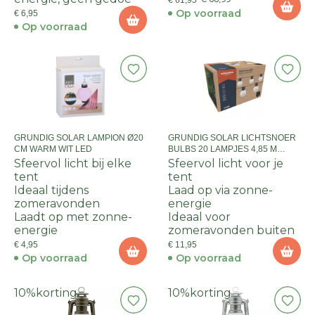
€ 61,95
Op voorraad
€ 6,95
Op voorraad
GRUNDIG SOLAR LAMPION Ø20
GRUNDIG SOLAR LICHTSNOER
CM WARM WIT LED
BULBS 20 LAMPJES 4,85 M
WARM WIT
Sfeervol licht bij elke
Sfeervol licht voor je
tent
tent
Ideaal tijdens
Laad op via zonne-
zomeravonden
energie
Laadt op met zonne-
Ideaal voor
energie
zomeravonden buiten
€ 4,95
€ 11,95
Op voorraad
Op voorraad
10%
korting
10%
korting