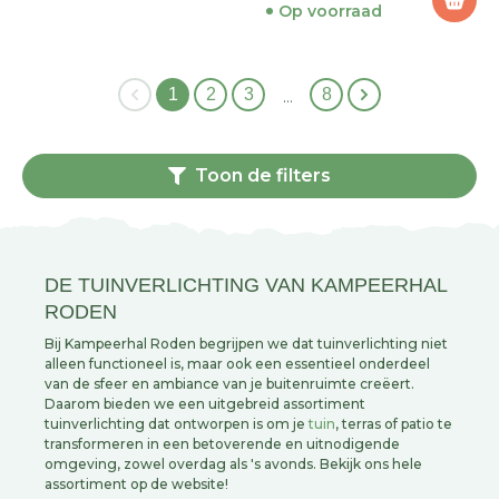
Op voorraad
1
2
3
8
…
Toon de filters
DE TUINVERLICHTING VAN KAMPEERHAL
RODEN
Bij Kampeerhal Roden begrijpen we dat tuinverlichting niet
alleen functioneel is, maar ook een essentieel onderdeel
van de sfeer en ambiance van je buitenruimte creëert.
Daarom bieden we een uitgebreid assortiment
tuinverlichting dat ontworpen is om je
tuin
, terras of patio te
transformeren in een betoverende en uitnodigende
omgeving, zowel overdag als 's avonds. Bekijk ons hele
assortiment op de website!