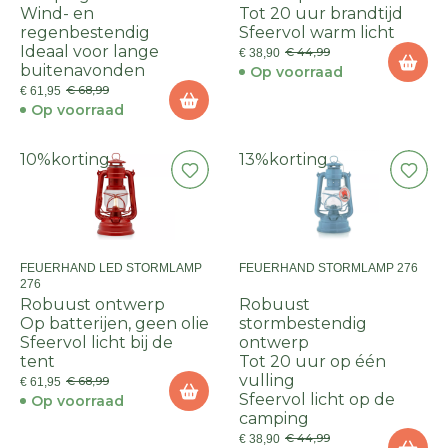
Wind- en
Tot 20 uur brandtijd
regenbestendig
Sfeervol warm licht
Ideaal voor lange
€ 44,99
€ 38,90
buitenavonden
Op voorraad
€ 68,99
€ 61,95
Op voorraad
10%
korting
13%
korting
FEUERHAND LED STORMLAMP
FEUERHAND STORMLAMP 276
276
Robuust ontwerp
Robuust
Op batterijen, geen olie
stormbestendig
Sfeervol licht bij de
ontwerp
tent
Tot 20 uur op één
vulling
€ 68,99
€ 61,95
Sfeervol licht op de
Op voorraad
camping
€ 44,99
€ 38,90