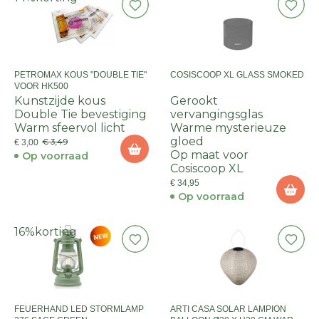
PETROMAX KOUS "DOUBLE TIE"
COSISCOOP XL GLASS SMOKED
VOOR HK500
Kunstzijde kous
Gerookt
Double Tie bevestiging
vervangingsglas
Warm sfeervol licht
Warme mysterieuze
gloed
€ 3,49
€ 3,00
Op maat voor
Op voorraad
Cosiscoop XL
€ 34,95
Op voorraad
16%
korting
FEUERHAND LED STORMLAMP
ARTI CASA SOLAR LAMPION