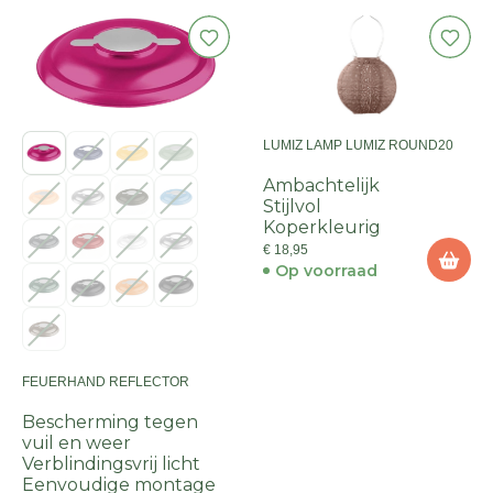
LUMIZ LAMP LUMIZ ROUND20
Ambachtelijk
Stijlvol
Koperkleurig
€ 18,95
Op voorraad
FEUERHAND REFLECTOR
Bescherming tegen
vuil en weer
Verblindingsvrij licht
Eenvoudige montage