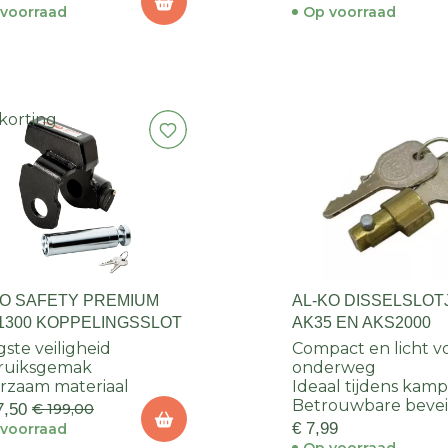
voorraad
Op voorraad
korting
KO SAFETY PREMIUM
AL-KO DISSELSLOTJ
1300 KOPPELINGSSLOT
AK35 EN AKS2000
ste veiligheid
Compact en licht v
ruiksgemak
onderweg
zaam materiaal
Ideaal tijdens kamp
Betrouwbare bevei
7,50
€ 199,00
€ 7,99
voorraad