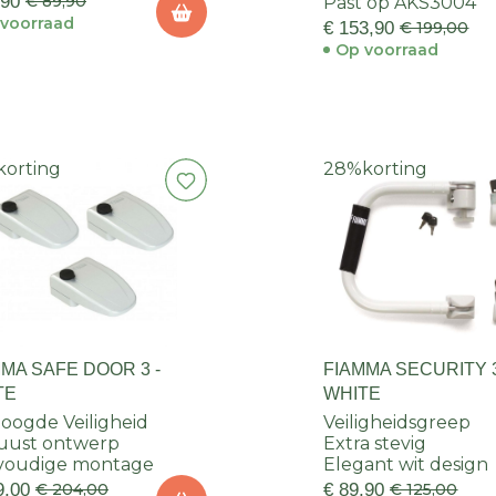
,90
€ 89,90
Past op AKS3004
voorraad
€ 153,90
€ 199,00
Op voorraad
korting
28%
korting
MA SAFE DOOR 3 -
FIAMMA SECURITY 
TE
WHITE
oogde Veiligheid
Veiligheidsgreep
uust ontwerp
Extra stevig
voudige montage
Elegant wit design
9,00
€ 204,00
€ 89,90
€ 125,00