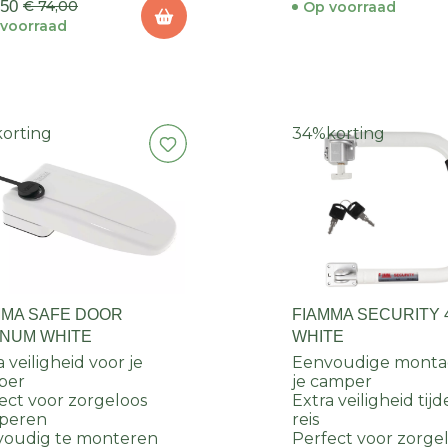
,50
€ 74,00
Op voorraad
voorraad
korting
34%
korting
MMA SAFE DOOR
FIAMMA SECURITY 4
NUM WHITE
WHITE
a veiligheid voor je
Eenvoudige monta
per
je camper
ect voor zorgeloos
Extra veiligheid tijd
peren
reis
voudig te monteren
Perfect voor zorge