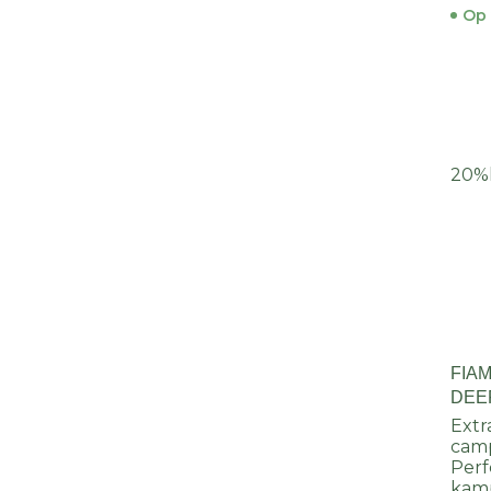
Op 
20%
FIA
DEE
Extr
cam
Perf
kam