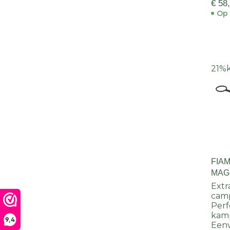
€ 58
Op 
21%
FIA
MAG
Extr
cam
Perf
kam
9,4
Een