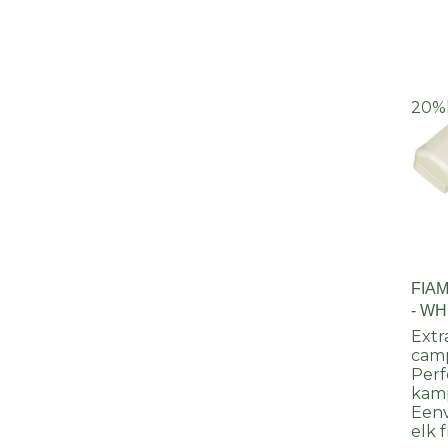
20%
FIA
- WH
Extr
cam
Perf
kam
Een
elk 