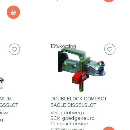
13%
korting
EMIUM
DOUBLELOCK COMPACT
NGSSLOT
EAGLE DISSELSLOT
view
Veilig ontwerp
SCM goedgekeurd
ng
Compact design