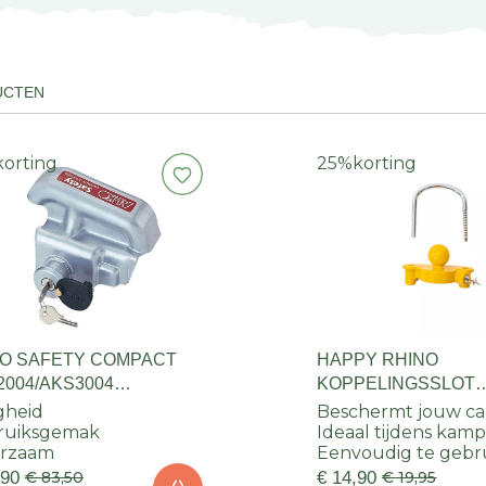
UCTEN
korting
25%
korting
KO SAFETY COMPACT
HAPPY RHINO
2004/AKS3004
KOPPELINGSSLOT
PELINGSSLOT
UNIVERSEEL
igheid
Beschermt jouw ca
ruiksgemak
Ideaal tijdens kamp
rzaam
Eenvoudig te gebr
,90
€ 83,50
€ 14,90
€ 19,95