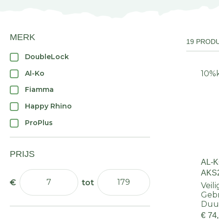
MERK
19 PROD
DoubleLock
Al-Ko
10%
Fiamma
Happy Rhino
ProPlus
PRIJS
AL-
AKS
KOP
Veil
Geb
Duu
€ 74