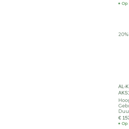
Op 
20%
AL-
AKS
Hoog
Geb
Duur
€ 15
Op 