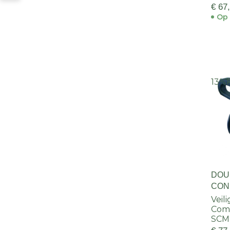
€ 67
Op 
13%
DOU
CON
Veil
Com
SCM