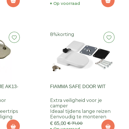
Op voorraad
8%
korting
E AK13-
FIAMMA SAFE DOOR WIT
oor
Extra veiligheid voor je
camper
eertrips
Ideaal tijdens lange reizen
liging
Eenvoudig te monteren
€ 65,00
€ 71,00