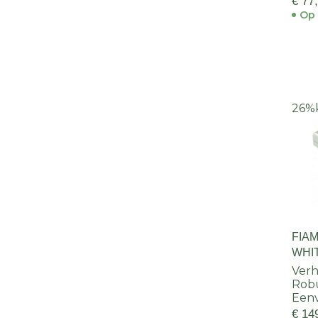
€ 77
Op 
26%
FIAM
WHI
Verh
Rob
Een
€ 14