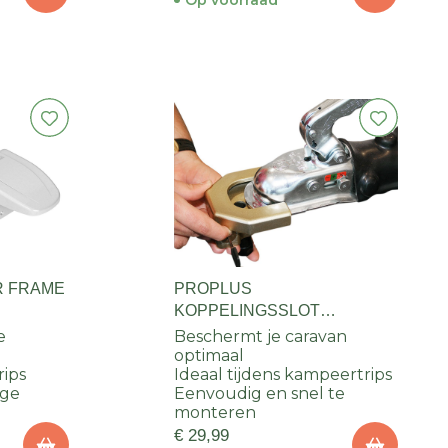
Op voorraad
R FRAME
PROPLUS
KOPPELINGSSLOT
UNIVERSEEL IN BLISTER
e
Beschermt je caravan
optimaal
rips
Ideaal tijdens kampeertrips
age
Eenvoudig en snel te
monteren
€ 29,99