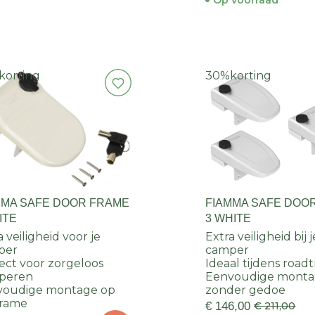
Op voorraad
korting
30%
korting
MMA SAFE DOOR FRAME
FIAMMA SAFE DOO
ITE
3 WHITE
a veiligheid voor je
Extra veiligheid bij j
per
camper
ect voor zorgeloos
Ideaal tijdens roadt
peren
Eenvoudige mont
voudige montage op
zonder gedoe
frame
€ 146,00
€ 211,00