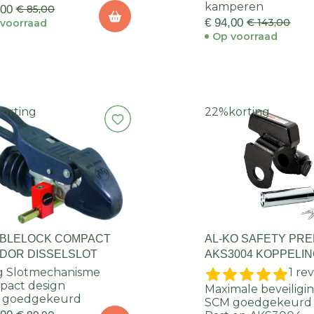
kamperen
,00
€ 85,00
€ 94,00
€ 143,00
voorraad
Op voorraad
korting
22%
korting
BLELOCK COMPACT
AL-KO SAFETY PR
DOR DISSELSLOT
AKS3004 KOPPELI
ig Slotmechanisme
1 re
pact design
Maximale beveiligi
 goedgekeurd
SCM goedgekeurd