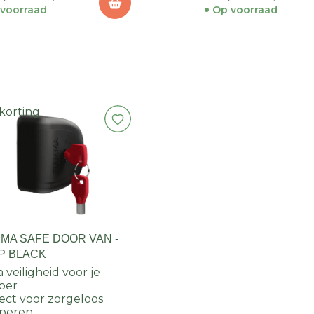
voorraad
Op voorraad
korting
MMA SAFE DOOR VAN -
P BLACK
a veiligheid voor je
per
ect voor zorgeloos
peren