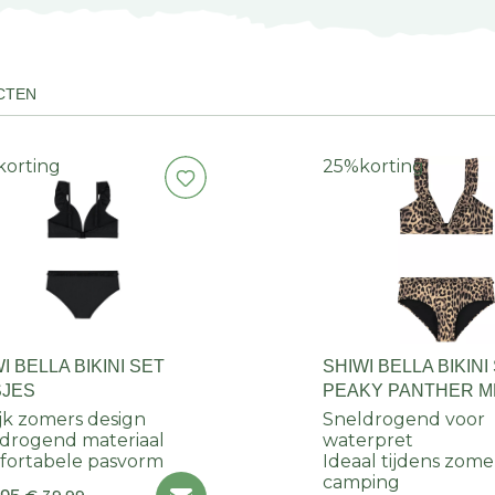
CTEN
korting
25%
korting
I BELLA BIKINI SET
SHIWI BELLA BIKINI
SJES
PEAKY PANTHER M
ijk zomers design
Sneldrogend voor
drogend materiaal
waterpret
ortabele pasvorm
Ideaal tijdens zome
camping