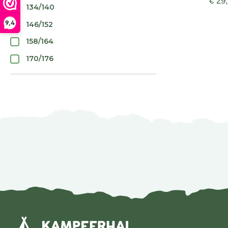
€ 29
134/140
9,4
146/152
158/164
170/176