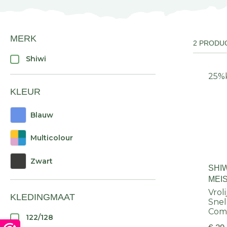
MERK
2 PRODU
Shiwi
25%
KLEUR
Blauw
Multicolour
Zwart
SHIW
MEI
Vrol
KLEDINGMAAT
Snel
Comf
122/128