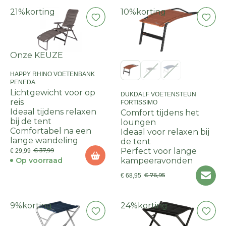
21%
korting
10%
korting
Onze KEUZE
HAPPY RHINO VOETENBANK
PENEDA
Lichtgewicht voor op
DUKDALF VOETENSTEUN
reis
FORTISSIMO
Ideaal tijdens relaxen
Comfort tijdens het
bij de tent
loungen
Comfortabel na een
Ideaal voor relaxen bij
lange wandeling
de tent
Perfect voor lange
€ 37,99
€ 29,99
Op voorraad
kampeeravonden
€ 76,95
€ 68,95
9%
korting
24%
korting