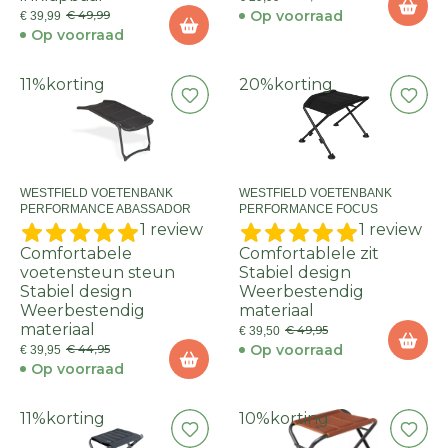
Op voorraad
€ 49,99
€ 39,99
Op voorraad
11%
korting
20%
korting
WESTFIELD VOETENBANK
WESTFIELD VOETENBANK
PERFORMANCE ABASSADOR
PERFORMANCE FOCUS
1 review
1 review
Comfortabele
Comfortablele zit
voetensteun steun
Stabiel design
Stabiel design
Weerbestendig
Weerbestendig
materiaal
materiaal
€ 49,95
€ 39,50
Op voorraad
€ 44,95
€ 39,95
Op voorraad
11%
korting
10%
korting