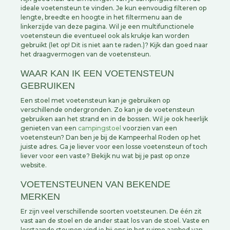
ideale voetensteun te vinden. Je kun eenvoudig filteren op
lengte, breedte en hoogte in het filtermenu aan de
linkerzijde van deze pagina. Wil je een multifunctionele
voetensteun die eventueel ook als krukje kan worden
gebruikt (let op! Dit is niet aan te raden.)? Kijk dan goed naar
het draagvermogen van de voetensteun.
WAAR KAN IK EEN VOETENSTEUN
GEBRUIKEN
Een stoel met voetensteun kan je gebruiken op
verschillende ondergronden. Zo kan je de voetensteun
gebruiken aan het strand en in de bossen. Wil je ook heerlijk
genieten van een
campingstoel
voorzien van een
voetensteun? Dan ben je bij de Kampeerhal Roden op het
juiste adres. Ga je liever voor een losse voetensteun of toch
liever voor een vaste? Bekijk nu wat bij je past op onze
website.
VOETENSTEUNEN VAN BEKENDE
MERKEN
Er zijn veel verschillende soorten voetsteunen. De één zit
vast aan de stoel en de ander staat los van de stoel. Vaste en
losstaande steunen vind je bij ons in het ruime aanbod van