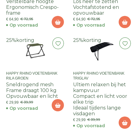
Verstelbare hoogte
Los neer te zetten
Ergonomisch Crespo-
Vochtafstotend en
frame
opvouwbaar
€ 72,95
€ 72,95
€ 64,90
€ 64,90
Op voorraad
Op voorraad
25%
korting
25%
korting
HAPPY RHINO VOETENBANK
HAPPY RHINO VOETENBANK
RILA GROEN
TRIGLAV
Sneldrogend mesh
Ultiem relaxen bij het
Frame draagt 100 kg
kampvuur
Opvouwbaar en licht
Compact en licht voor
elke trip
€ 39,99
€ 29,99
Ideaal tijdens lange
Op voorraad
visdagen
€ 39,99
€ 29,99
Op voorraad