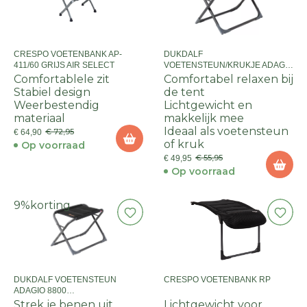
CRESPO VOETENBANK AP-
DUKDALF
411/60 GRIJS AIR SELECT
VOETENSTEUN/KRUKJE ADAGIO
8860 - COGNAC/ZWART
Comfortablele zit
Comfortabel relaxen bij
Stabiel design
de tent
Weerbestendig
Lichtgewicht en
materiaal
makkelijk mee
Ideaal als voetensteun
€ 72,95
€ 64,90
of kruk
Op voorraad
€ 55,95
€ 49,95
Op voorraad
9%
korting
DUKDALF VOETENSTEUN
CRESPO VOETENBANK RP
ADAGIO 8800
ANTRACIET/ZWART FRAME
Strek je benen uit
Lichtgewicht voor