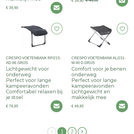
€ 45,00
€ 39,90
€ 39,90
CRESPO VOETENBANK RP/215-
CRESPO VOETENBANK AL/231-
AD-86 GRIJS
M-40 D.GRIJS
Lichtgewicht voor
Comfort voor je benen
onderweg
onderweg
Perfect voor lange
Perfect voor lange
kampeeravonden
kampeeravonden
Comfortabel relaxen bij
Lichtgewicht en
je stoel
makkelijk mee
€ 78,95
€ 49,95
1
2