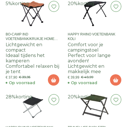
5%
korting
20%
korting
BO-CAMP IND
HAPPY RHINO VOETENBANK
VOETENBANK/KRUKJE HOMER
KOLI
CLAY
Lichtgewicht en
Comfort voor je
compact
campingstoel
Ideaal tijdens het
Perfect voor lange
kamperen
avonden!
Comfortabel relaxen bij
Lichtgewicht en
je tent
makkelijk mee
€ 39,95
€ 49,99
€ 37,90
€ 39,99
Op voorraad
Op voorraad
28%
korting
20%
korting