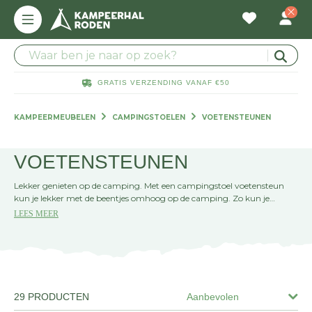
GRATIS VERZENDING VANAF €50
KAMPEERMEUBELEN
CAMPINGSTOELEN
VOETENSTEUNEN
VOETENSTEUNEN
Lekker genieten op de camping. Met een campingstoel voetensteun
kun je lekker met de beentjes omhoog op de camping. Zo kun je
heerlijk relaxen en genieten van de jouw boek, de natuur en de rust. De
LEES MEER
beste voetensteun voor je campingstoel vind je in het assortiment van
Kampeerhal Roden. Of je nu gaat kamperen in de bossen of aan het
strand. Voor iedereen die gaat kamperen hebben wij de beste
voetensteun. Bekijk nu de complete collectie!
29 PRODUCTEN
Aanbevolen