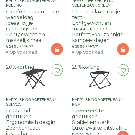
HAPPY RHINO VOETENBANK
TRAVELLIFE BARLETTA
POLLINO
VOETENBANK GREEN
Comfort na een lange
Ultiem relaxen bij je
wandeldag
tent
Ideaal bij je
Lichtgewicht en
campingstoel
makkelijk mee
Lichtgewicht en
Perfect voor zonnige
makkelijk mee
kampeerdagen
€ 34,99
€ 49,95
€ 24,95
€ 39,90
Op voorraad
Op voorraad
20%
korting
25%
korting
HAPPY RHINO VOETENBANK
HAPPY RHINO VOETENBANK
SUMAVA
RILA
Losstaand te
Universeel te
gebruiken
gebruiken
Ergonomisch desgin
Stabiel en sterk
Zeer compact
Luxe zwarte uitstraling
inklapbaar
€ 39,99
€ 29,99