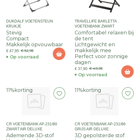
DUKDALF VOETENSTEUN
TRAVELLIFE BARLETTA
KRUKJE
VOETENBANK ZWART
Stevig
Comfortabel relaxen bij
Compact
de tent
Makkelijk opvouwbaar
Lichtgewicht en
makkelijk mee
€ 52,95
€ 47,95
Perfect voor zonnige
Op voorraad
dagen
€ 49,95
€ 37,90
Op voorraad
11%
korting
11%
korting
CR VOETENBANK AP-231/80
CR VOETENBANK AP-231/86
ZWART AIR DELUXE
GRIJS AIR DELUXE
Ademende 3D-stof
3D gepolsterde stof