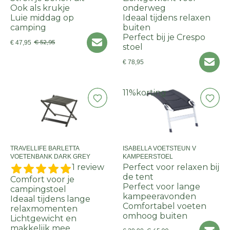
Ook als krukje
onderweg
Luie middag op
Ideaal tijdens relaxen
camping
buiten
Perfect bij je Crespo
€ 52,95
€ 47,95
stoel
€ 78,95
11%
korting
TRAVELLIFE BARLETTA
ISABELLA VOETSTEUN V
VOETENBANK DARK GREY
KAMPEERSTOEL
1 review
Perfect voor relaxen bij
de tent
Comfort voor je
Perfect voor lange
campingstoel
kampeeravonden
Ideaal tijdens lange
Comfortabel voeten
relaxmomenten
omhoog buiten
Lichtgewicht en
makkelijk mee