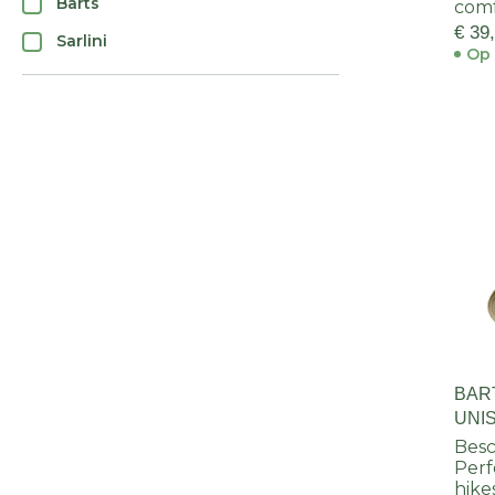
Barts
com
€ 39
Sarlini
Op 
BAR
UNI
Besc
Perf
hike