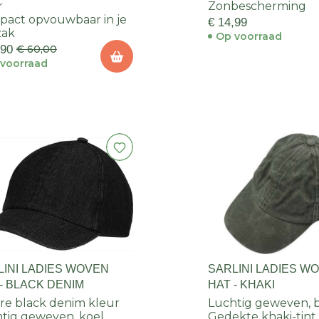
r
Zonbescherming
act opvouwbaar in je
€ 14,99
zak
Op voorraad
,90
€ 60,00
voorraad
LINI LADIES WOVEN
SARLINI LADIES W
- BLACK DENIM
HAT - KHAKI
re black denim kleur
Luchtig geweven, bl
tig geweven, koel
Gedekte khaki-tint