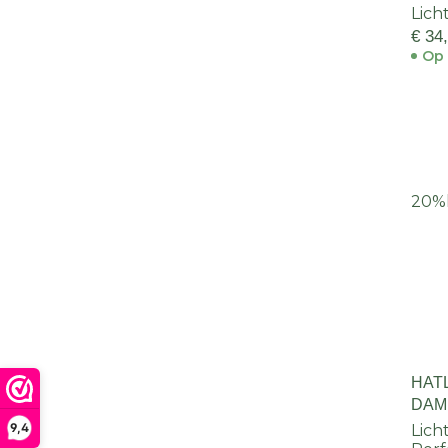
Lich
€ 34
Op 
20%
HAT
DAM
9,4
Lich