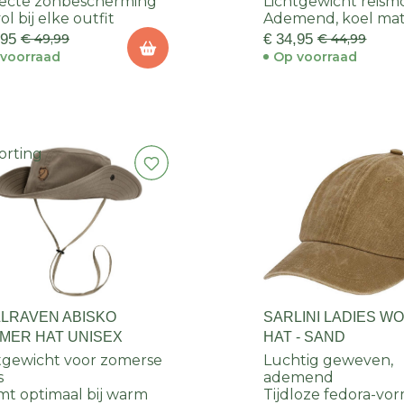
ecte zonbescherming
Lichtgewicht reism
vol bij elke outfit
Ademend, koel mat
,95
€ 49,99
€ 34,95
€ 44,99
voorraad
Op voorraad
orting
LLRAVEN ABISKO
SARLINI LADIES W
MER HAT UNISEX
HAT - SAND
tgewicht voor zomerse
Luchtig geweven,
s
ademend
t optimaal bij warm
Tijdloze fedora-vo