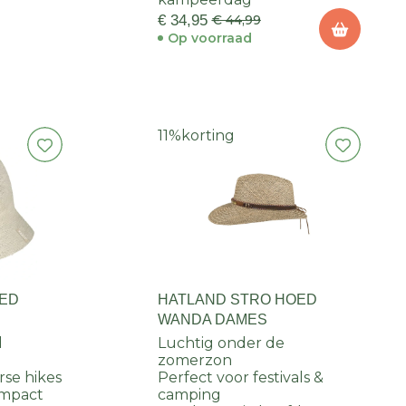
€ 34,95
€ 44,99
Op voorraad
11%
korting
OED
HATLAND STRO HOED
WANDA DAMES
d
Luchtig onder de
zomerzon
rse hikes
Perfect voor festivals &
ompact
camping