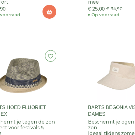
fort
mee
,90
€ 25,00
€ 34,90
voorraad
Op voorraad
TS HOED FLUORIET
BARTS BEGONIA V
SEX
DAMES
hermt je tegen de zon
Beschermt je ogen
ect voor festivals &
zon
s
Ideaal tijdens zome