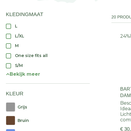
KLEDINGMAAT
20 PROD
L
L/XL
24%
M
One size fits all
S/M
Bekijk meer
BAR
KLEUR
DAM
Besc
Grijs
Idea
Lich
com
Bruin
€ 30