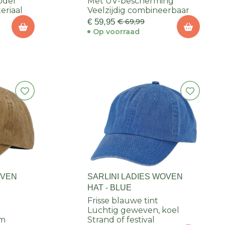
odel
Met UV-bescherming
eriaal
Veelzijdig combineerbaar
€ 59,95
€ 69,99
Op voorraad
OVEN
SARLINI LADIES WOVEN
HAT - BLUE
Frisse blauwe tint
Luchtig geweven, koel
rm
Strand of festival