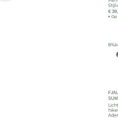
Perf
Stijl
€ 39
Op 
8%
k
FJA
SUM
Lich
hike
Adem