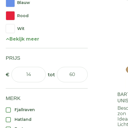
Blauw
Rood
Wit
Bekijk meer
PRIJS
BAR
MERK
UNI
Besc
Fjallraven
zon
Idea
Hatland
Lich