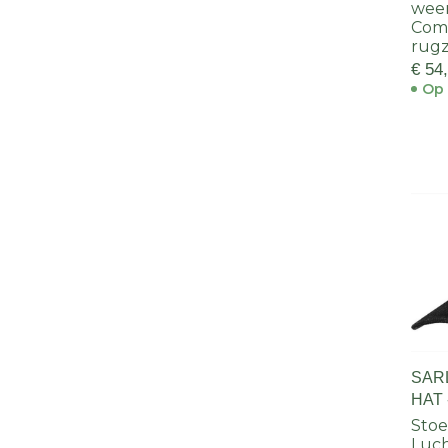
wee
Comp
rug
€ 54
Op 
SAR
HAT 
Stoe
Luch