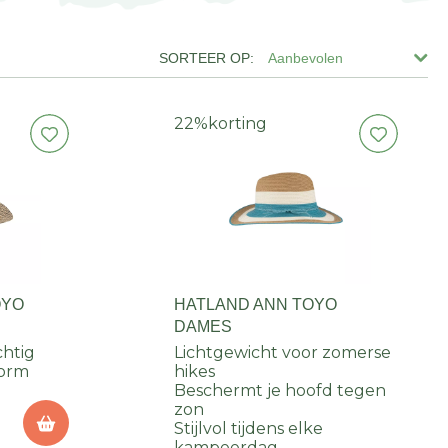
Aanbevolen
22%
korting
OYO
HATLAND ANN TOYO
DAMES
chtig
Lichtgewicht voor zomerse
vorm
hikes
Beschermt je hoofd tegen
zon
Stijlvol tijdens elke
kampeerdag