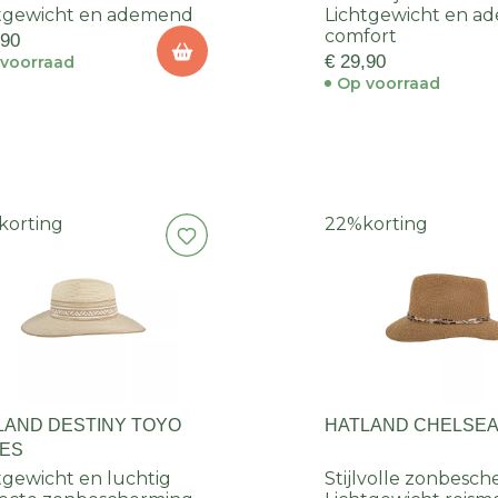
tgewicht en ademend
Lichtgewicht en 
comfort
,90
€ 29,90
voorraad
Op voorraad
korting
22%
korting
LAND DESTINY TOYO
HATLAND CHELSE
ES
tgewicht en luchtig
Stijlvolle zonbesc