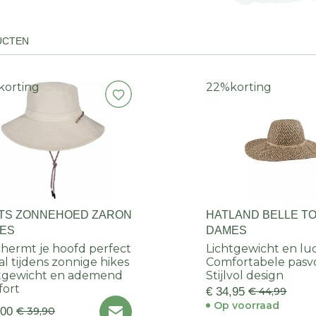
UCTEN
korting
22%
korting
TS ZONNEHOED ZARON
HATLAND BELLE T
ES
DAMES
hermt je hoofd perfect
Lichtgewicht en lu
al tijdens zonnige hikes
Comfortabele pas
tgewicht en ademend
Stijlvol design
fort
€ 34,95
€ 44,99
Op voorraad
,00
€ 39,90