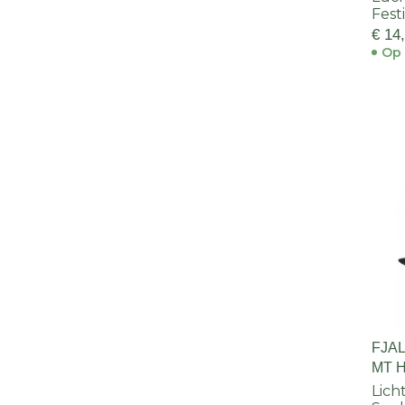
Fest
€ 14
Op 
FJA
MT 
Lich