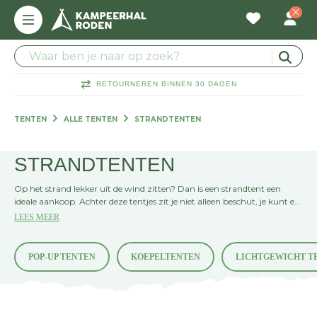
RETOURNEREN BINNEN 30 DAGEN
TENTEN
ALLE TENTEN
STRANDTENTEN
STRANDTENTEN
Op het strand lekker uit de wind zitten? Dan is een strandtent een
ideale aankoop. Achter deze tentjes zit je niet alleen beschut, je kunt er
ook veel strandspullen in kwijt. Beach shelters zijn heel eenvoudig op te
LEES MEER
zetten en nemen weinig ruimte in. Kies voor een kleurtje dat goed bij je
past, want je zult er lang plezier van hebben.
POP-UP TENTEN
KOEPELTENTEN
LICHTGEWICHT T