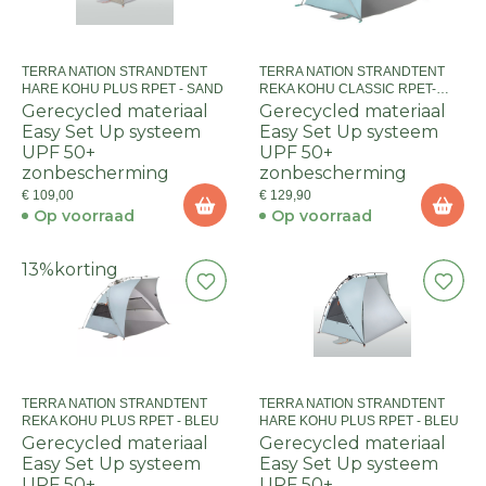
TERRA NATION STRANDTENT
TERRA NATION STRANDTENT
HARE KOHU PLUS RPET - SAND
REKA KOHU CLASSIC RPET-
BLEU
Gerecycled materiaal
Gerecycled materiaal
Easy Set Up systeem
Easy Set Up systeem
UPF 50+
UPF 50+
zonbescherming
zonbescherming
€ 109,00
€ 129,90
Op voorraad
Op voorraad
13%
korting
TERRA NATION STRANDTENT
TERRA NATION STRANDTENT
REKA KOHU PLUS RPET - BLEU
HARE KOHU PLUS RPET - BLEU
Gerecycled materiaal
Gerecycled materiaal
Easy Set Up systeem
Easy Set Up systeem
UPF 50+
UPF 50+