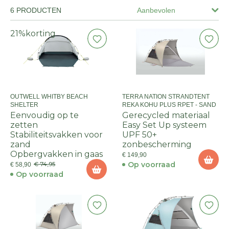
6 PRODUCTEN
Aanbevolen
21%
korting
OUTWELL WHITBY BEACH
TERRA NATION STRANDTENT
SHELTER
REKA KOHU PLUS RPET - SAND
Eenvoudig op te
Gerecycled materiaal
zetten
Easy Set Up systeem
Stabiliteitsvakken voor
UPF 50+
zand
zonbescherming
Opbergvakken in gaas
€ 149,90
Op voorraad
€ 74,95
€ 58,90
Op voorraad