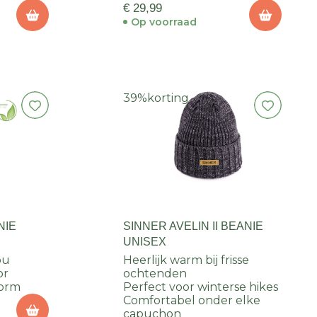
€ 29,99
Op voorraad
39%
korting
NIE
SINNER AVELIN II BEANIE
UNISEX
ou
Heerlijk warm bij frisse
or
ochtenden
vorm
Perfect voor winterse hikes
Comfortabel onder elke
capuchon