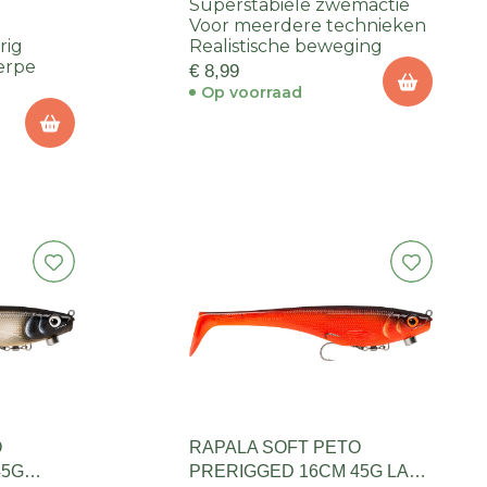
Superstabiele zwemactie
Voor meerdere technieken
rig
Realistische beweging
erpe
€ 8,99
Op voorraad
O
RAPALA SOFT PETO
45G
PRERIGGED 16CM 45G LAVA