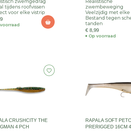
istisch zwemgedrag
Realistische
al tijdens roofvissen
zwembeweging
ect voor elke vistrip
Veelzijdig met elke 
Bestand tegen sch
99
tanden
voorraad
€ 8,99
Op voorraad
ALA CRUSHCITY THE
RAPALA SOFT PET
NGMAN 4 PCH
PRERIGGED 16CM 