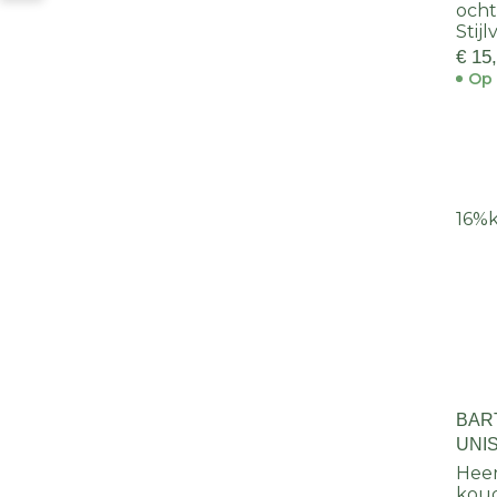
och
Stijl
€ 15
Op 
16%
BAR
UNI
Heer
koud