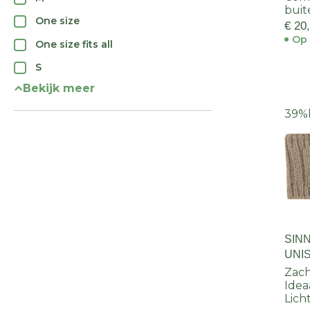
buit
One size
€ 20
Op 
One size fits all
S
Bekijk meer
39%
SIN
UNI
Zach
Idea
Lich