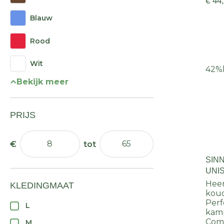
€ 44
Blauw
Rood
Wit
42%
Bekijk meer
PRIJS
SIN
UNI
Heer
KLEDINGMAAT
koud
Perf
L
kamp
Comf
M