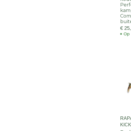
Perf
kam
Comf
buit
€ 25
Op 
RAP
KIC