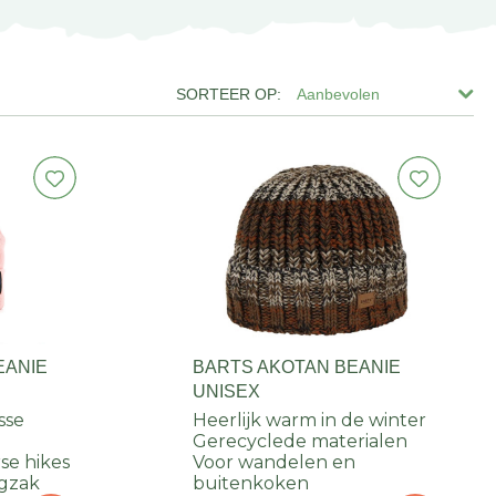
Aanbevolen
EANIE
BARTS AKOTAN BEANIE
UNISEX
isse
Heerlijk warm in de winter
Gerecyclede materialen
se hikes
Voor wandelen en
ugzak
buitenkoken