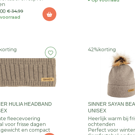
Op voorraad
en
,00
€ 34,99
voorraad
korting
42%
korting
NER HULIA HEADBAND
SINNER SAYAN BEA
SEX
UNISEX
te fleecevoering
Heerlijk warm bij fr
al voor frisse dagen
ochtenden
tgewicht en compact
Perfect voor winter