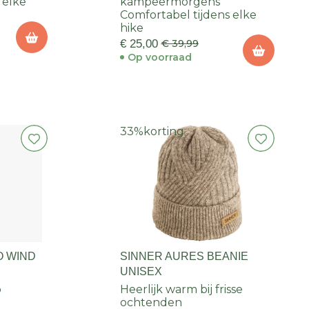
 elke
kampeermorgens
Comfortabel tijdens elke
hike
€ 25,00
€ 39,99
Op voorraad
33%
korting
O WIND
SINNER AURES BEANIE
UNISEX
p
Heerlijk warm bij frisse
ochtenden