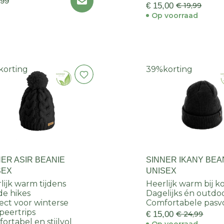
,99
€ 15,00
€ 19,99
Op voorraad
korting
39%
korting
NER ASIR BEANIE
SINNER IKANY BEA
SEX
UNISEX
lijk warm tijdens
Heerlijk warm bij k
e hikes
Dagelijks én outdo
ect voor winterse
Comfortabele pas
eertrips
€ 15,00
€ 24,99
ortabel en stijlvol