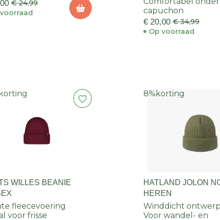
Comfortabel onder
,00
€ 24,99
capuchon
voorraad
€ 20,00
€ 34,99
Op voorraad
korting
8%
korting
TS WILLES BEANIE
HATLAND JOLON N
SEX
HEREN
te fleecevoering
Winddicht ontwer
l voor frisse
Voor wandel- en