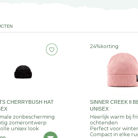
UCTEN
24%
korting
TS CHERRYBUSH HAT
SINNER CREEK II B
SEX
UNISEX
imale zonbescherming
Heerlijk warm bij fr
htig zomerontwerp
ochtenden
lvolle unisex look
Perfect voor winter
Compact in elke r