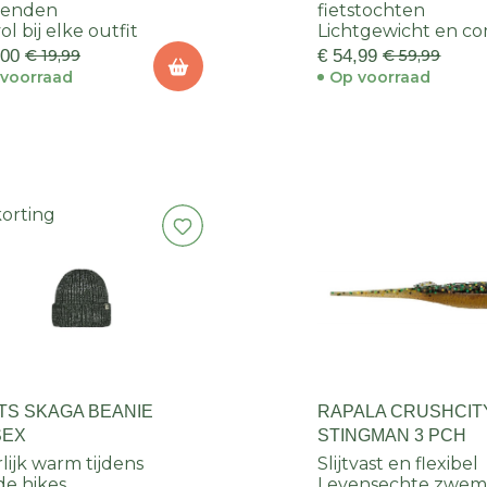
tenden
fietstochten
vol bij elke outfit
Lichtgewicht en c
,00
€ 19,99
€ 54,99
€ 59,99
voorraad
Op voorraad
korting
TS SKAGA BEANIE
RAPALA CRUSHCIT
SEX
STINGMAN 3 PCH
lijk warm tijdens
Slijtvast en flexibel
e hikes
Levensechte zwem