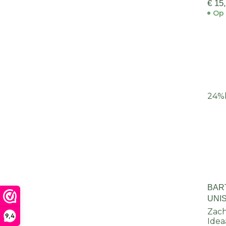
€ 15
Op 
24%
BAR
UNI
Zach
9,4
Ideaa