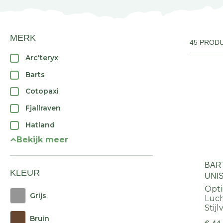
MERK
45 PROD
Arc'teryx
Barts
Cotopaxi
Fjallraven
Hatland
Bekijk meer
BAR
KLEUR
UNI
Opt
Grijs
Luc
Stij
Bruin