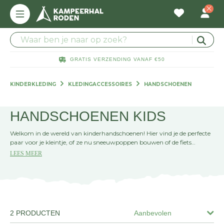
GRATIS VERZENDING VANAF €50
KINDERKLEDING
KLEDINGACCESSOIRES
HANDSCHOENEN
HANDSCHOENEN KIDS
Welkom in de wereld van kinderhandschoenen! Hier vind je de perfecte
paar voor je kleintje, of ze nu sneeuwpoppen bouwen of de fiets
besturen. Warme, stijlvolle en duurzame opties wachten om je
LEES MEER
kinderen te beschermen tegen de elementen. Kies jouw favoriet en zorg
dat je kids klaar zijn voor elk avontuur!
2 PRODUCTEN
Aanbevolen