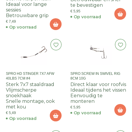
Ideaal voor lange
te bevestigen
sessies
€ 5,95
Betrouwbare grip
Op voorraad
€ 7,49
Op voorraad
SPRO HD STINGER 7X7 AFW
SPRO SCREW IN SWIVEL RIG
40LBS 7CM #4
8CM 10G
Sterk 7x7 staaldraad
Direct klaar voor roofvis
Vlijmscherpe
Ideaal tijdens het vissen
snoekhaak
Eenvoudig te
Snelle montage, ook
monteren
met kou
€ 5,95
Op voorraad
€ 5,49
Op voorraad