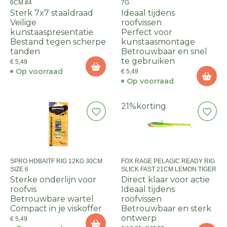
6CM #4
7G
Sterk 7x7 staaldraad
Ideaal tijdens
Veilige
roofvissen
kunstaaspresentatie
Perfect voor
Bestand tegen scherpe
kunstaasmontage
tanden
Betrouwbaar en snel
te gebruiken
€ 5,49
Op voorraad
€ 5,49
Op voorraad
21%
korting
SPRO HDBAITF RIG 12KG 30CM
FOX RAGE PELAGIC READY RIG
SIZE 6
SLICK FAST 21CM LEMON TIGER
Sterke onderlijn voor
Direct klaar voor actie
roofvis
Ideaal tijdens
Betrouwbare wartel
roofvissen
Compact in je viskoffer
Betrouwbaar en sterk
ontwerp
€ 5,49