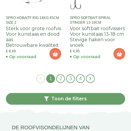
SPRO HDBAITF RIG 18KG 45CM
SPRO SOFTBAIT SPIRAL
SIZE 2
STINGER 13-18CM
Sterk voor grote roofvis
Voor softbait roofvissers
Voor kunstaas en dood
Voor kunstaas 13-18 cm
aas
Stevige haken voor
Betrouwbare kwaliteit
snoek
€ 8,49
€ 4,95
Op voorraad
Op voorraad
1
2
3
4
Toon de filters
DE ROOFVISONDELIJNEN VAN