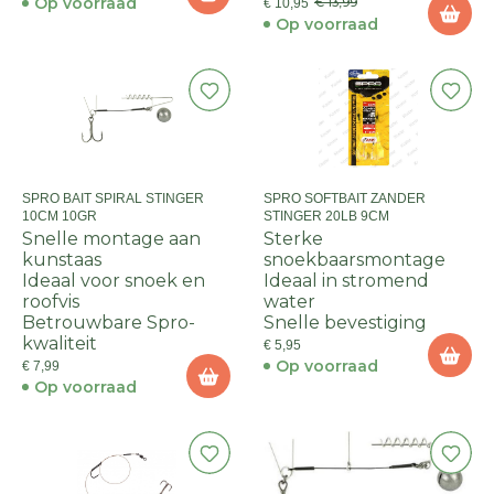
Op voorraad
€ 13,99
€ 10,95
Op voorraad
SPRO BAIT SPIRAL STINGER
SPRO SOFTBAIT ZANDER
10CM 10GR
STINGER 20LB 9CM
Snelle montage aan
Sterke
kunstaas
snoekbaarsmontage
Ideaal voor snoek en
Ideaal in stromend
roofvis
water
Betrouwbare Spro-
Snelle bevestiging
kwaliteit
€ 5,95
Op voorraad
€ 7,99
Op voorraad