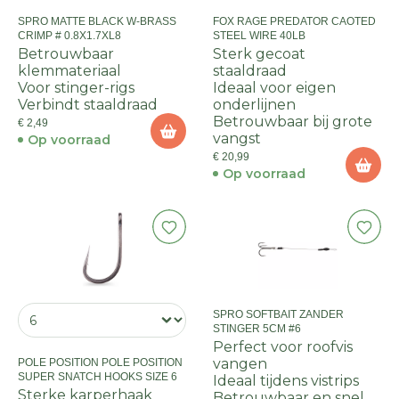
SPRO MATTE BLACK W-BRASS
FOX RAGE PREDATOR CAOTED
CRIMP # 0.8X1.7XL8
STEEL WIRE 40LB
Betrouwbaar
Sterk gecoat
klemmateriaal
staaldraad
Voor stinger-rigs
Ideaal voor eigen
Verbindt staaldraad
onderlijnen
Betrouwbaar bij grote
€ 2,49
vangst
Op voorraad
€ 20,99
Op voorraad
SPRO SOFTBAIT ZANDER
STINGER 5CM #6
Perfect voor roofvis
vangen
POLE POSITION POLE POSITION
SUPER SNATCH HOOKS SIZE 6
Ideaal tijdens vistrips
Sterke karperhaak
Betrouwbaar en snel