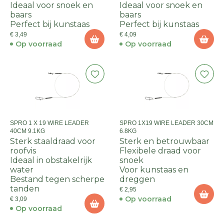
Ideaal voor snoek en
Ideaal voor snoek en
baars
baars
Perfect bij kunstaas
Perfect bij kunstaas
€ 3,49
€ 4,09
Op voorraad
Op voorraad
SPRO 1 X 19 WIRE LEADER
SPRO 1X19 WIRE LEADER 30CM
40CM 9.1KG
6.8KG
Sterk staaldraad voor
Sterk en betrouwbaar
roofvis
Flexibele draad voor
Ideaal in obstakelrijk
snoek
water
Voor kunstaas en
Bestand tegen scherpe
dreggen
tanden
€ 2,95
Op voorraad
€ 3,09
Op voorraad