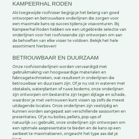
KAMPEERHAL RODEN
Als toegewijde roofvisser begrijp je het belang van goed
ontworpen en betrouwbare onderlijnen die zorgen voor
een maximale kans op succes tijdens je visavonturen. Bij
Kampeerhal Roden hebben we een uitgebreide selectie van
onderlijnen voor het roofvissendie zijn ontworpen om aan
de behoeften van elke visser te voldoen. Bekijk het hele
assortiment hierboven!
BETROUWBAAR EN DUURZAAM
Onze roofvisonderlijnen worden vervaardigd met
gebruikmaking van hoogwaardige materialen en
fabricagetechnieken, wat resulteert in onderlijnen die
betrouwbaar en duurzaam zijn. Of je nu vist in wateren met
obstakels, waterplanten of ruwe bodems, onze onderlijnen
zijn ontworpen om bestand te zijn tegen slijtage en schade,
waardoor je met vertrouwen kunt vissen op zelfs de meest
uitdagende locaties. Onze onderlijnen zijn veelzijdig en
kunnen worden aangepast aan verschillende aassoorten en
presentaties. Of je nu boilies, pellets, pop-ups of
natuurlijk
aas
gebruikt, onze onderlijnen zijn ontworpen om
een optimale aaspresentatie te bieden en de kans op een
aanbeet te maximaliseren, ongeacht het type aas dat je