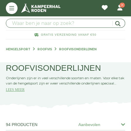
GRATIS VERZENDING VANAF €50
HENGELSPORT
ROOFVIS
ROOFVISONDERLIJNEN
ROOFVISONDERLIJNEN
Onderlijnen zijn er in veel verschillende soorten en maten. Voor elke tak
van de hengelsport zijn er weer verschillende onderlijnen speciaal
bedoeld voor een vissoort of een manier van vissen. Net een andere
LEES MEER
lengte of dikte van de onderlijn kan het verschil maken tussen wel
vangen of niet vangen van die ene dikke vis. Het is daarom aan te
raden om verschillende soorten onderlijnen mee te nemen, zodat je snel
kunt wisselen.
94 PRODUCTEN
Aanbevolen