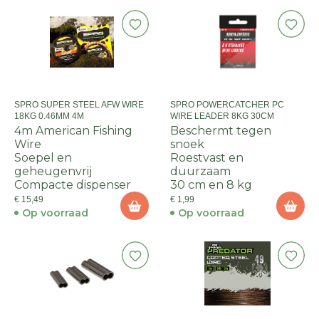
SPRO SUPER STEEL AFW WIRE
SPRO POWERCATCHER PC
18KG 0.46MM 4M
WIRE LEADER 8KG 30CM
4m American Fishing
Beschermt tegen
Wire
snoek
Soepel en
Roestvast en
geheugenvrij
duurzaam
Compacte dispenser
30 cm en 8 kg
€ 15,49
€ 1,99
Op voorraad
Op voorraad