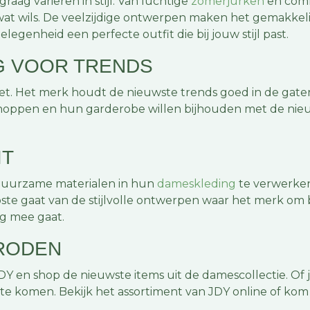
ag variëren in stijl. Van luchtige
zomerjurken
en comf
zoen wat wils. De veelzijdige ontwerpen maken het gemakke
elegenheid een perfecte outfit die bij jouw stijl past.
G VOOR TRENDS
dget. Het merk houdt de nieuwste trends goed in de gaten 
shoppen en hun garderobe willen bijhouden met de nieuw
EIT
 duurzame materialen in hun
dameskleding
te verwerken.
 koste gaat van de stijlvolle ontwerpen waar het merk o
ang mee gaat.
 RODEN
 en shop de nieuwste items uit de damescollectie. Of je n
e komen. Bekijk het assortiment van JDY online of kom g