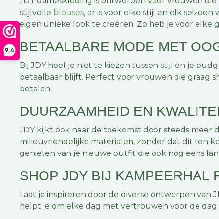
JDY dameskleding is ontworpen voor vrouwen die gra
stijlvolle
blouses
, er is voor elke stijl en elk sei
eigen unieke look te creëren. Zo heb je voor elke g
BETAALBARE MODE MET OO
9,4
Bij JDY hoef je niet te kiezen tussen stijl en je bu
betaalbaar blijft. Perfect voor vrouwen die graag 
betalen.
DUURZAAMHEID EN KWALIT
JDY kijkt ook naar de toekomst door steeds meer
milieuvriendelijke materialen, zonder dat dit ten
genieten van je nieuwe outfit die ook nog eens l
SHOP JDY BIJ KAMPEERHAL
Laat je inspireren door de diverse ontwerpen van JDY
helpt je om elke dag met vertrouwen voor de dag t