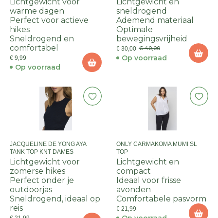
Lichtgewicht voor
Lichtgewicht en
warme dagen
sneldrogend
Perfect voor actieve
Ademend materiaal
hikes
Optimale
Sneldrogend en
bewegingsvrijheid
comfortabel
€ 40,00
€ 30,00
Op voorraad
€ 9,99
Op voorraad
JACQUELINE DE YONG AYA
ONLY CARMAKOMA MUMI SL
TANK TOP KNT DAMES
TOP
Lichtgewicht voor
Lichtgewicht en
zomerse hikes
compact
Perfect onder je
Ideaal voor frisse
outdoorjas
avonden
Sneldrogend, ideaal op
Comfortabele pasvorm
reis
€ 21,99