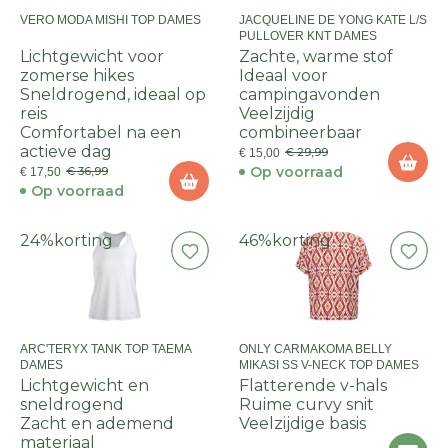
VERO MODA MISHI TOP DAMES
JACQUELINE DE YONG KATE L/S
PULLOVER KNT DAMES
Lichtgewicht voor
Zachte, warme stof
zomerse hikes
Ideaal voor
Sneldrogend, ideaal op
campingavonden
reis
Veelzijdig
Comfortabel na een
combineerbaar
actieve dag
€ 29,99
€ 15,00
Op voorraad
€ 36,99
€ 17,50
Op voorraad
24%
korting
46%
korting
ARC'TERYX TANK TOP TAEMA
ONLY CARMAKOMA BELLY
DAMES
MIKASI SS V-NECK TOP DAMES
Lichtgewicht en
Flatterende v-hals
sneldrogend
Ruime curvy snit
Zacht en ademend
Veelzijdige basis
materiaal