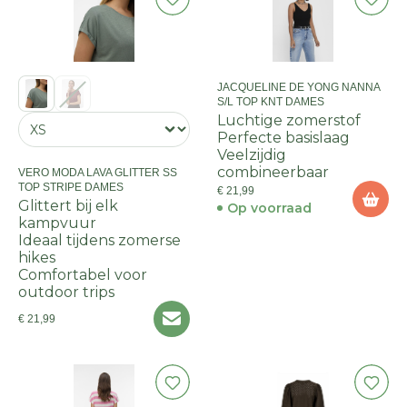
JACQUELINE DE YONG NANNA
S/L TOP KNT DAMES
Luchtige zomerstof
Perfecte basislaag
Veelzijdig
combineerbaar
VERO MODA LAVA GLITTER SS
TOP STRIPE DAMES
€ 21,99
Glittert bij elk
Op voorraad
kampvuur
Ideaal tijdens zomerse
hikes
Comfortabel voor
outdoor trips
€ 21,99