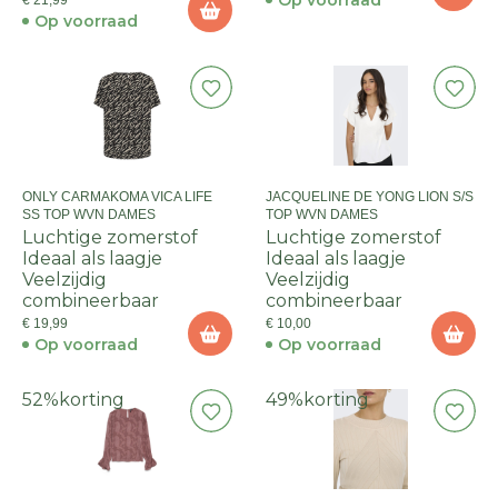
Op voorraad
€ 21,99
Op voorraad
ONLY CARMAKOMA VICA LIFE
JACQUELINE DE YONG LION S/S
SS TOP WVN DAMES
TOP WVN DAMES
Luchtige zomerstof
Luchtige zomerstof
Ideaal als laagje
Ideaal als laagje
Veelzijdig
Veelzijdig
combineerbaar
combineerbaar
€ 19,99
€ 10,00
Op voorraad
Op voorraad
52%
korting
49%
korting