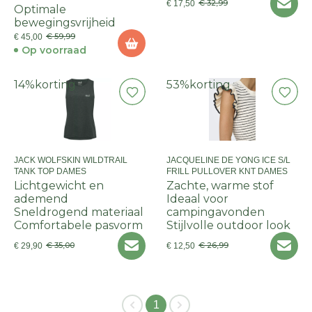
€ 32,99
€ 17,50
Optimale
bewegingsvrijheid
€ 59,99
€ 45,00
Op voorraad
14%
korting
53%
korting
JACK WOLFSKIN WILDTRAIL
JACQUELINE DE YONG ICE S/L
TANK TOP DAMES
FRILL PULLOVER KNT DAMES
Lichtgewicht en
Zachte, warme stof
ademend
Ideaal voor
Sneldrogend materiaal
campingavonden
Comfortabele pasvorm
Stijlvolle outdoor look
€ 35,00
€ 26,99
€ 29,90
€ 12,50
1