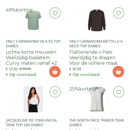
49%
korting
ONLY CARMAKOMA VICA SS TOP
ONLY CARMAKOMA METTA LS V-
DAMES
NECK TOP DAMES
Lichte korte mouwen
Flatterende v-hals
Veelzijdig basisitem
Veelzijdig te dragen
Curvy maten vanaf 42
Voor de vollere maat
€ 19,99
€ 10,00
€ 36,99
Op voorraad
Op voorraad
25%
korting
JACQUELINE DE YONG AVA S/L
THE NORTH FACE TANKEN TANK
TANK TOP 180 DAMES
DAMES