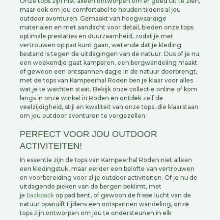
Onze tops zijn niet alleen ontworpen om er goed uit te zien,
maar ook om jou comfortabel te houden tijdens al jou
outdoor avonturen. Gemaakt van hoogwaardige
materialen en met aandacht voor detail, bieden onze tops
optimale prestaties en duurzaamheid, zodat je met
vertrouwen op pad kunt gaan, wetende dat je kleding
bestand is tegen de uitdagingen van de natuur. Dus of je nu
een weekendje gaat kamperen, een bergwandeling maakt
of gewoon een ontspannen dagje in de natuur doorbrengt,
met de tops van Kampeerhal Roden ben je klaar voor alles
wat je te wachten staat. Bekijk onze collectie online of kom
langs in onze winkel in Roden en ontdek zelf de
veelzijdigheid, stijl en kwaliteit van onze tops, die klaarstaan
om jou outdoor avonturen te vergezellen.
PERFECT VOOR JOU OUTDOOR
ACTIVITEITEN!
In essentie zijn de tops van Kampeerhal Roden niet alleen
een kledingstuk, maar eerder een belofte van vertrouwen
en voorbereiding voor al je outdoor activiteiten. Of je nu de
uitdagende pieken van de bergen beklimt, met
je
backpack
op pad bent, of gewoon de frisse lucht van de
natuur opsnuift tijdens een ontspannen wandeling, onze
tops zijn ontworpen om jou te ondersteunen in elk