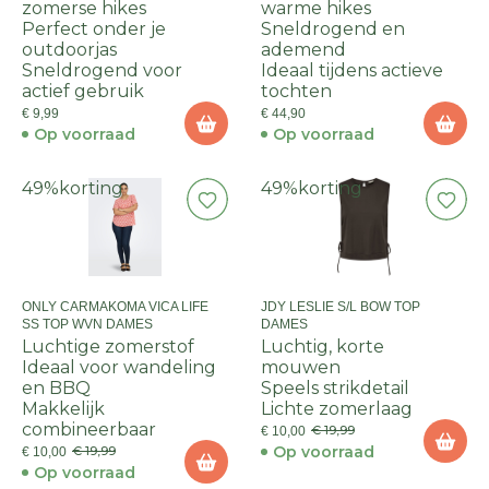
zomerse hikes
warme hikes
Perfect onder je
Sneldrogend en
outdoorjas
ademend
Sneldrogend voor
Ideaal tijdens actieve
actief gebruik
tochten
€ 9,99
€ 44,90
Op voorraad
Op voorraad
49%
korting
49%
korting
ONLY CARMAKOMA VICA LIFE
JDY LESLIE S/L BOW TOP
SS TOP WVN DAMES
DAMES
Luchtige zomerstof
Luchtig, korte
Ideaal voor wandeling
mouwen
en BBQ
Speels strikdetail
Makkelijk
Lichte zomerlaag
combineerbaar
€ 19,99
€ 10,00
Op voorraad
€ 19,99
€ 10,00
Op voorraad