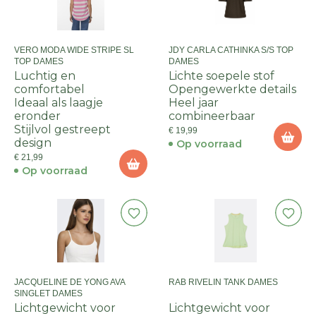
VERO MODA WIDE STRIPE SL
JDY CARLA CATHINKA S/S TOP
TOP DAMES
DAMES
Luchtig en
Lichte soepele stof
comfortabel
Opengewerkte details
Ideaal als laagje
Heel jaar
eronder
combineerbaar
Stijlvol gestreept
€ 19,99
design
Op voorraad
€ 21,99
Op voorraad
JACQUELINE DE YONG AVA
RAB RIVELIN TANK DAMES
SINGLET DAMES
Lichtgewicht voor
Lichtgewicht voor