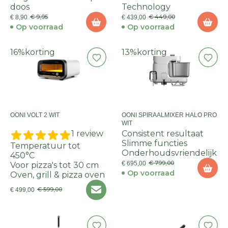
doos
Technology
€ 9,95
€ 449,00
€ 8,90
€ 439,00
Op voorraad
Op voorraad
16%
korting
13%
korting
OONI VOLT 2 WIT
OONI SPIRAALMIXER HALO PRO
WIT
1 review
Consistent resultaat
Slimme functies
Temperatuur tot
Onderhoudsvriendelijk
450°C
€ 799,00
€ 695,00
Voor pizza's tot 30 cm
Op voorraad
Oven, grill & pizza oven
€ 599,00
€ 499,00