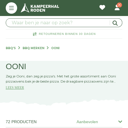
RETOURNEREN BINNEN 30 DAGEN
BBQ'S
BBQ MERKEN
OONI
OONI
Zeg je Ooni, dan zeg je pizza's. Met het grote assortiment aan Ooni
pizzaovens bak je de beste pizza. De draagbare pizzaovens zijn te
gebruiken in de keuken, tuin of ergens anders. Ontdek het assortiment
LEES MEER
van Ooni bij Kampeerhal Roden.
72 PRODUCTEN
Aanbevolen