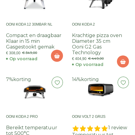
OONI KODA 12 30MBAR NL
OONI KODA 2
Compact en draagbaar
Krachtige pizza oven
Klaar in 15 min
Diameter 35 cm
Gasgestookt gemak
Ooni G2 Gas
Technology
€ 349,00
€ 308,00
Op voorraad
€ 449,00
€ 404,90
Op voorraad
7%
korting
14%
korting
OONI KODA 2 PRO
OONI VOLT 2 GRIJS
Bereikt temperatuur
1 review
tot 500°C
Temperatuur tot