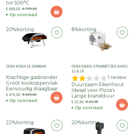
tot 500°C
€ 799,00
€ 668,00
Op voorraad
20%
korting
8%
korting
OONI KODA 16 30MBAR
OONI EIKEN STAMMETJES KARU
12 & 16
Krachtige gasbrander
1 review
Groot kookoppervlak
Duurzaam Eikenhout
Eenvoudig draagbaar
Ideaal voor Pizza's
€ 599,00
€ 475,00
Lange brandduur
Op voorraad
€ 24,95
€ 22,90
Op voorraad
22%
korting
20%
korting