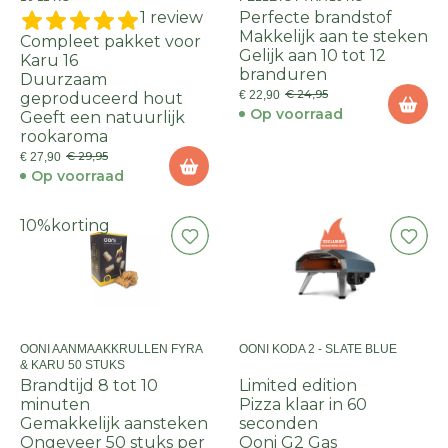
1 review
Perfecte brandstof
Makkelijk aan te steken
Compleet pakket voor
Gelijk aan 10 tot 12
Karu 16
branduren
Duurzaam
€ 24,95
€ 22,90
geproduceerd hout
Op voorraad
Geeft een natuurlijk
rookaroma
€ 29,95
€ 27,90
Op voorraad
10%
korting
OONI AANMAAKKRULLEN FYRA
OONI KODA 2 - SLATE BLUE
& KARU 50 STUKS
Brandtijd 8 tot 10
Limited edition
minuten
Pizza klaar in 60
Gemakkelijk aansteken
seconden
Ongeveer 50 stuks per
Ooni G2 Gas