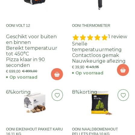
OONI VOLT 12
OONI THERMOMETER
Geschikt voor buiten
1 review
en binnen
Snelle
Bereikt temperatuur
temperatuurmeting
tot 450°C
Contactloos gemak
Pizza klaar in 90
Nauwkeurige aflezing
seconden
€ 49,95
€ 39,90
€ 899,00
€ 699,00
Op voorraad
Op voorraad
6%
korting
8%
korting
OONI EIKENHOUT PAKKET KARU
OONI NAALDBOMENHOUT
16 11 KG
PELLETS FYRA 10 KG