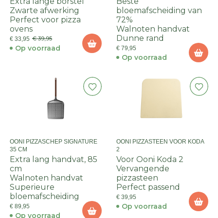
Extra lange borstel
Beste
Zwarte afwerking
bloemafscheiding van
Perfect voor pizza
72%
ovens
Walnoten handvat
Dunne rand
€ 39,95
€ 33,95
Op voorraad
€ 79,95
Op voorraad
OONI PIZZASCHEP SIGNATURE
OONI PIZZASTEEN VOOR KODA
35 CM
2
Extra lang handvat, 85
Voor Ooni Koda 2
cm
Vervangende
Walnoten handvat
pizzasteen
Superieure
Perfect passend
bloemafscheiding
€ 39,95
Op voorraad
€ 89,95
Op voorraad