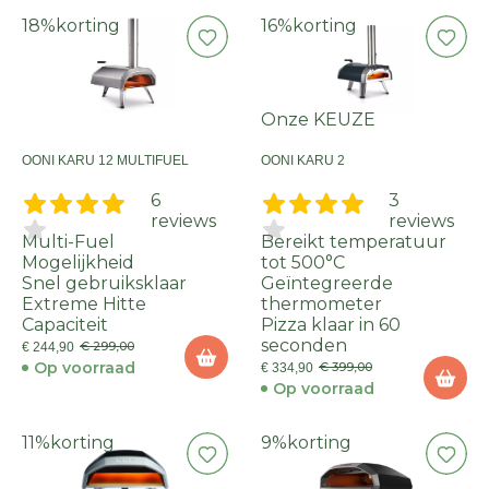
18%
korting
16%
korting
Onze KEUZE
OONI KARU 12 MULTIFUEL
OONI KARU 2
6
3
reviews
reviews
Multi-Fuel
Bereikt temperatuur
Mogelijkheid
tot 500°C
Snel gebruiksklaar
Geïntegreerde
Extreme Hitte
thermometer
Capaciteit
Pizza klaar in 60
seconden
€ 299,00
€ 244,90
Op voorraad
€ 399,00
€ 334,90
Op voorraad
11%
korting
9%
korting