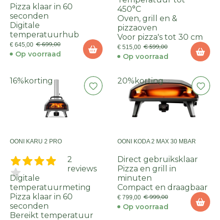
Pizza klaar in 60
450°C
seconden
Oven, grill en &
Digitale
pizzaoven
temperatuurhub
Voor pizza's tot 30 cm
€ 699,00
€ 645,00
€ 599,00
€ 515,00
Op voorraad
Op voorraad
16%
korting
20%
korting
OONI KARU 2 PRO
OONI KODA 2 MAX 30 MBAR
2
Direct gebruiksklaar
reviews
Pizza en grill in
Digitale
minuten
temperatuurmeting
Compact en draagbaar
Pizza klaar in 60
€ 999,00
€ 799,00
seconden
Op voorraad
Bereikt temperatuur