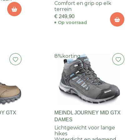
Comfort en grip op elk
terrein
€ 249,90
Op voorraad
8%
korting
DY GTX
MEINDL JOURNEY MID GTX
DAMES
Lichtgewicht voor lange
hikes
Waterdicht en ademend