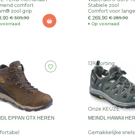
mend comfort
Stabiele zool
am® zool grip
Comfort voor lang
9,90
€ 309,90
€ 269,90
€ 289,90
voorraad
Op voorraad
13%
korting
Onze KEUZE
NDL EPPAN GTX HEREN
MEINDL HAWAII HE
fortabel
Gemakkelijke snels