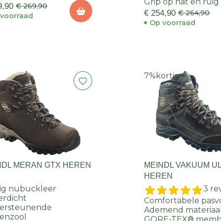
Grip op nat en ruig
9,90
€ 269,90
€ 254,90
€ 264,90
voorraad
Op voorraad
7%
korting
NDL MERAN GTX HEREN
MEINDL VAKUUM U
HEREN
ig nubuckleer
3 re
rdicht
Comfortabele pas
ersteunende
Ademend materiaa
enzool
GORE-TEX® memb