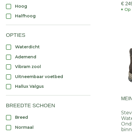
€ 24
Hoog
Op 
Halfhoog
OPTIES
Waterdicht
Ademend
Vibram zool
Uitneembaar voetbed
Hallux Valgus
MEI
BREEDTE SCHOEN
Stev
Breed
Wate
Ond
Normaal
binn