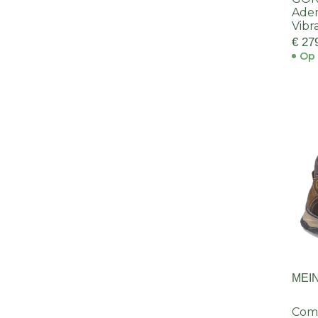
Ade
Vibr
€ 27
Op 
MEI
Com