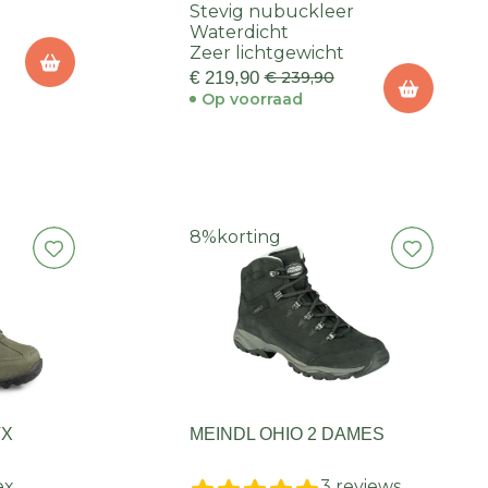
Stevig nubuckleer
Waterdicht
Zeer lichtgewicht
€ 219,90
€ 239,90
Op voorraad
8%
korting
TX
MEINDL OHIO 2 DAMES
ex
3 reviews