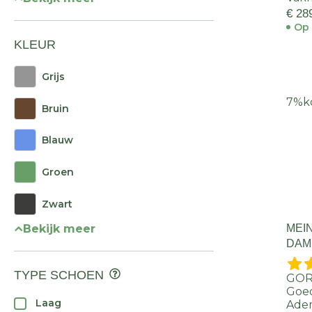
€ 28
Op 
KLEUR
Grijs
7%
k
Bruin
Blauw
Groen
Zwart
MEI
Bekijk meer
DAM
TYPE SCHOEN
GOR
Goed
Laag
Ade