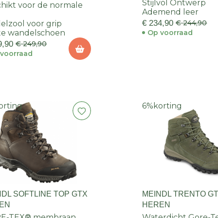
Stijlvol Ontwerp
hikt voor de normale
Ademend leer
€ 234,90
€ 244,90
ielzool voor grip
te wandelschoen
Op voorraad
9,90
€ 249,90
voorraad
orting
6%
korting
NDL SOFTLINE TOP GTX
MEINDL TRENTO G
EN
HEREN
E-TEX® membraan
Waterdicht Gore-T