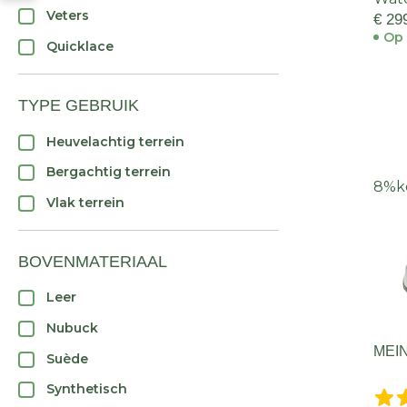
Veters
€ 29
Op 
Quicklace
TYPE GEBRUIK
Heuvelachtig terrein
Bergachtig terrein
8%
k
Vlak terrein
BOVENMATERIAAL
Leer
Nubuck
MEI
Suède
Synthetisch