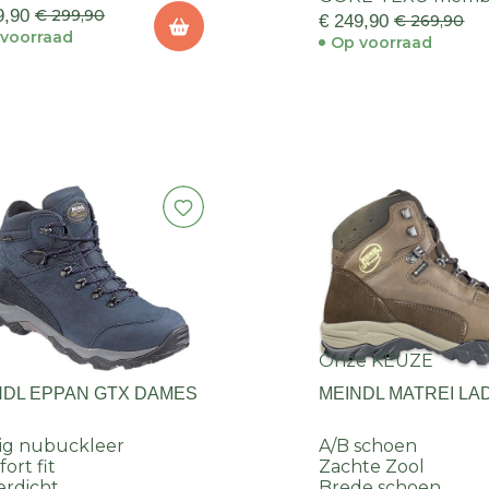
9,90
€ 299,90
€ 249,90
€ 269,90
voorraad
Op voorraad
Onze KEUZE
NDL EPPAN GTX DAMES
MEINDL MATREI LA
ig nubuckleer
A/B schoen
ort fit
Zachte Zool
rdicht
Brede schoen