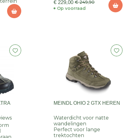
 terrein
€ 229,00
€ 249,90
Op voorraad
LTRA
MEINDL OHIO 2 GTX HEREN
views
Waterdicht voor natte
wandelingen
vorm
Perfect voor lange
l
trektochten
raan