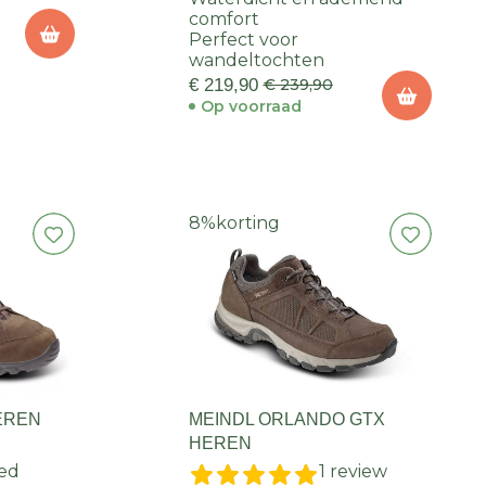
comfort
Perfect voor
wandeltochten
€ 219,90
€ 239,90
Op voorraad
8%
korting
EREN
MEINDL ORLANDO GTX
HEREN
ed
1 review