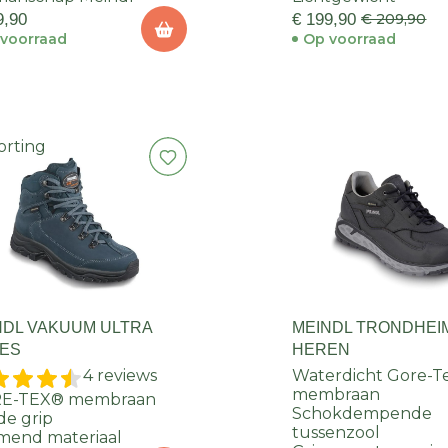
9,90
€ 199,90
€ 209,90
voorraad
Op voorraad
orting
NDL VAKUUM ULTRA
MEINDL TRONDHEI
ES
HEREN
4 reviews
Waterdicht Gore-T
membraan
E-TEX® membraan
Schokdempende
e grip
tussenzool
mend materiaal