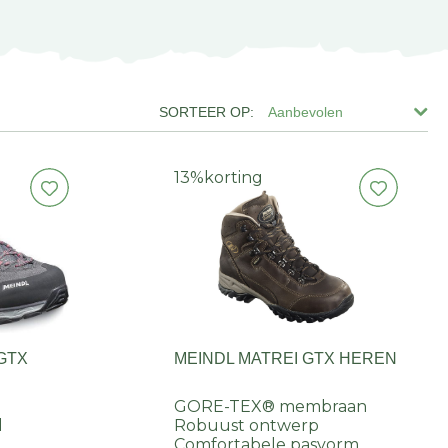
Aanbevolen
13%
korting
 GTX
MEINDL MATREI GTX HEREN
GORE-TEX® membraan
l
Robuust ontwerp
Comfortabele pasvorm