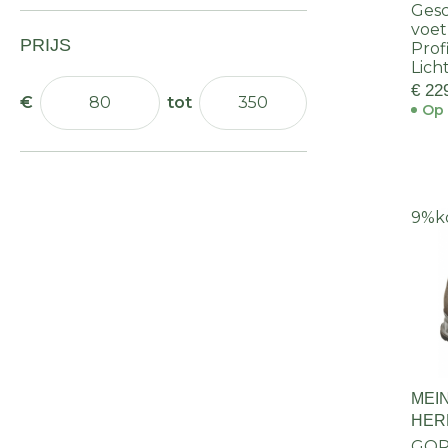
Gesc
voet
PRIJS
Prof
Lich
€ 22
Op 
9%
k
MEI
HER
GOR