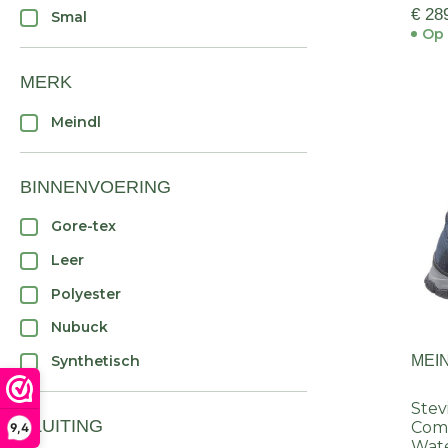
€ 28
Smal
Op 
MERK
Meindl
BINNENVOERING
Gore-tex
Leer
Polyester
Nubuck
Synthetisch
MEI
Stev
SLUITING
Comf
9,4
Wate