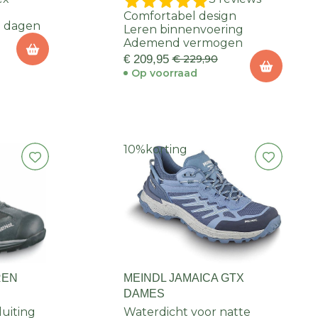
Comfortabel design
e dagen
Leren binnenvoering
Ademend vermogen
€ 209,95
€ 229,90
Op voorraad
10%
korting
REN
MEINDL JAMAICA GTX
DAMES
luiting
Waterdicht voor natte