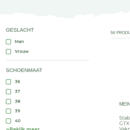
GESLACHT
56 PROD
Man
Vrouw
SCHOENMAAT
36
37
38
MEI
39
Stab
40
GTX
Vak
Bekijk meer