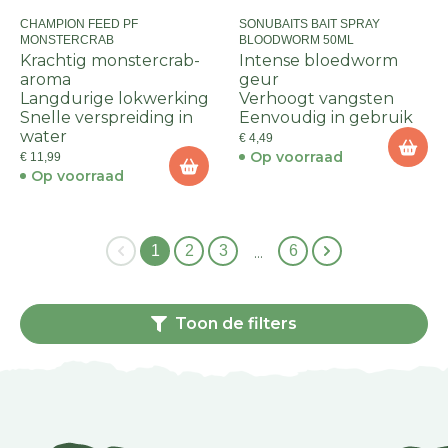
CHAMPION FEED PF
SONUBAITS BAIT SPRAY
MONSTERCRAB
BLOODWORM 50ML
Krachtig monstercrab-
Intense bloedworm
aroma
geur
Langdurige lokwerking
Verhoogt vangsten
Snelle verspreiding in
Eenvoudig in gebruik
water
€ 4,49
Op voorraad
€ 11,99
Op voorraad
1
2
3
6
…
Toon de filters