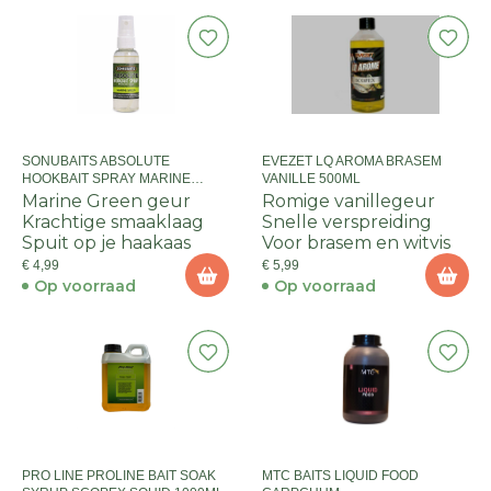
SONUBAITS ABSOLUTE
EVEZET LQ AROMA BRASEM
HOOKBAIT SPRAY MARINE
VANILLE 500ML
GREEN
Marine Green geur
Romige vanillegeur
Krachtige smaaklaag
Snelle verspreiding
Spuit op je haakaas
Voor brasem en witvis
€ 4,99
€ 5,99
Op voorraad
Op voorraad
PRO LINE PROLINE BAIT SOAK
MTC BAITS LIQUID FOOD