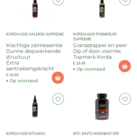
KORDA GOO SALMON SUPREME
KORDA GOO POM&PEAR
SUPREME
Krachtige zalmessentie
Granaatappel en peer
Dunne diepwerkende
Dip of door voermix
structuur
Topmerk Korda
Extra
€ 18,49
aantrekkingskracht
Op voorraad
€ 18,49
Op voorraad
KORDA GOO KITUNGU
MTC BAITS HOOKBAIT DIP