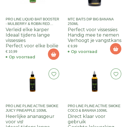
PRO LINE LIQUID BAIT BOOSTER
MTC BAITS DIP BIG BANANA
- MULBERRY & ROBIN RED
250ML
500ML
Verleid elke karper
Perfect voor vissessies
Ideaal tijdens lange
Handig mee te nemen
vissessies
Verhoogt je vangstkans
Perfect voor elke boilie
€ 9,99
Op voorraad
€ 10,99
Op voorraad
PRO LINE P.LINE ACTIVE SMOKE
PRO LINE P.LINE ACTIVE SMOKE
JUICY PINEAPPLE 100ML
COCO & BANANA 100ML
Heerlijke ananasgeur
Direct klaar voor
voor vis!
gebruik