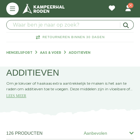
RETOURNEREN BINNEN 30 DAGEN
HENGELSPORT
AAS & VOER
ADDITIEVEN
ADDITIEVEN
Om je lokvoer of haakaas extra aantrekkelijk te maken is het aan te
raden om additieven toe te voegen. Deze middelen zijn in vloeibare of
poedervormige lokstoffen te krijgen en hebben een eigen smaak, geur
LEES MEER
of kleur. Hierdoor wordt het lokaas extra aantrekkelijk voor de vissen.
Meng de additieven met je grondvoer, je lokvoer mix of dompel het
haakaas er in. Een extra voorsprongetje op het vissen, want de vis kan
deze heerlijke verleiding natuurlijk niet weerstaan...
126 PRODUCTEN
Aanbevolen