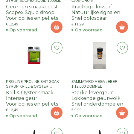
SYRUP SCOPEX SQUID 1000ML
CARPCHUM
Geur- en smaakboost
Krachtige lokstof
Scopex Squid siroop
Natuurlijke signalen
Voor boilies en pellets
Snel oplosbaar
€ 12,49
€ 11,99
Op voorraad
Op voorraad
PRO LINE PROLINE BAIT SOAK
ZAMMATARO MEGA LEBER
SYRUP KRILL & OYSTER
1:12.000 DOMPEL
1000ML
Krill & Oyster smaak
Sterke levergeur
Intense geur
Lokkende geurwolk
Voor boilies en pellets
Snel onderdompelen
€ 12,49
€ 9,99
Op voorraad
Op voorraad