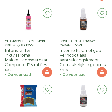
CHAMPION FEED CF SMOKE
SONUBAITS BAIT SPRAY
KRILL&SQUID 125ML
CARAMEL 50ML
Intens krill &
Intense karamel geur
inktvisaroma
Verhoogt aas
Makkelijk doseerbaar
aantrekkingskracht
Compacte 125 ml fles
Gemakkelijk in gebruik
€ 8,39
€ 4,49
Op voorraad
Op voorraad