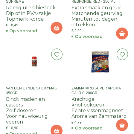
SUPREME
RESPONSE RED - 250 ML
Romig ui en bieslook
Extra smaak en geur
Dip of in PVA-zakje
Matchende geurvlag
Topmerk Korda
Minuten tot dagen
intrekken
€ 18,49
Op voorraad
€ 9,99
Op voorraad
VAN DEN EYNDE STICKYMAG
ZAMMATARO SUPER AROMA
350GR
GALRIC 200GR
Bindt maden en
Krachtige
casters
knoflookgeur
Zelf doseren
Echte vissenmagneet
Voor nauwkeurig
Aroma van Zammataro
voeren
€ 4,79
Op voorraad
€ 10,90
Op voorraad