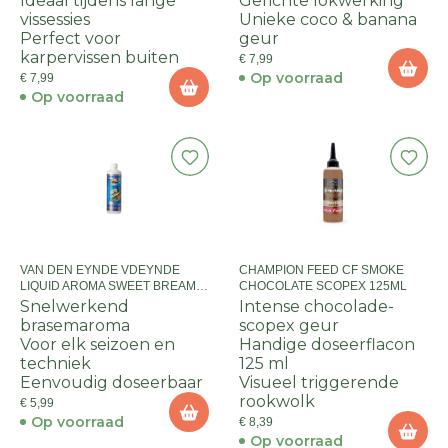
Ideaal tijdens lange
Gerichte lokwerking
vissessies
Unieke coco & banana
Perfect voor
geur
karpervissen buiten
€ 7,99
Op voorraad
€ 7,99
Op voorraad
VAN DEN EYNDE VDEYNDE
CHAMPION FEED CF SMOKE
LIQUID AROMA SWEET BREAM
CHOCOLATE SCOPEX 125ML
500ML
Snelwerkend
Intense chocolade-
brasemaroma
scopex geur
Voor elk seizoen en
Handige doseerflacon
techniek
125 ml
Eenvoudig doseerbaar
Visueel triggerende
rookwolk
€ 5,99
Op voorraad
€ 8,39
Op voorraad