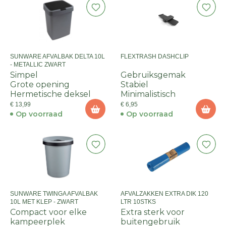
SUNWARE AFVALBAK DELTA 10L
FLEXTRASH DASHCLIP
- METALLIC ZWART
Simpel
Gebruiksgemak
Grote opening
Stabiel
Hermetische deksel
Minimalistisch
€ 13,99
€ 6,95
Op voorraad
Op voorraad
SUNWARE TWINGA AFVALBAK
AFVALZAKKEN EXTRA DIK 120
10L MET KLEP - ZWART
LTR 10STKS
Compact voor elke
Extra sterk voor
kampeerplek
buitengebruik