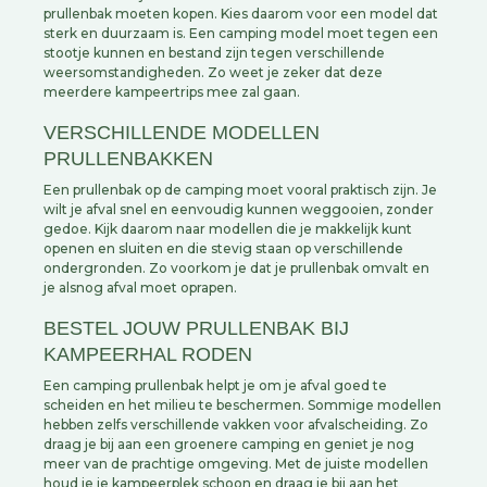
prullenbak moeten kopen. Kies daarom voor een model dat
sterk en duurzaam is. Een camping model moet tegen een
stootje kunnen en bestand zijn tegen verschillende
weersomstandigheden. Zo weet je zeker dat deze
meerdere kampeertrips mee zal gaan.
VERSCHILLENDE MODELLEN
PRULLENBAKKEN
Een prullenbak op de camping moet vooral praktisch zijn. Je
wilt je afval snel en eenvoudig kunnen weggooien, zonder
gedoe. Kijk daarom naar modellen die je makkelijk kunt
openen en sluiten en die stevig staan op verschillende
ondergronden. Zo voorkom je dat je prullenbak omvalt en
je alsnog afval moet oprapen.
BESTEL JOUW PRULLENBAK BIJ
KAMPEERHAL RODEN
Een camping prullenbak helpt je om je afval goed te
scheiden en het milieu te beschermen. Sommige modellen
hebben zelfs verschillende vakken voor afvalscheiding. Zo
draag je bij aan een groenere camping en geniet je nog
meer van de prachtige omgeving. Met de juiste modellen
houd je je kampeerplek schoon en draag je bij aan het