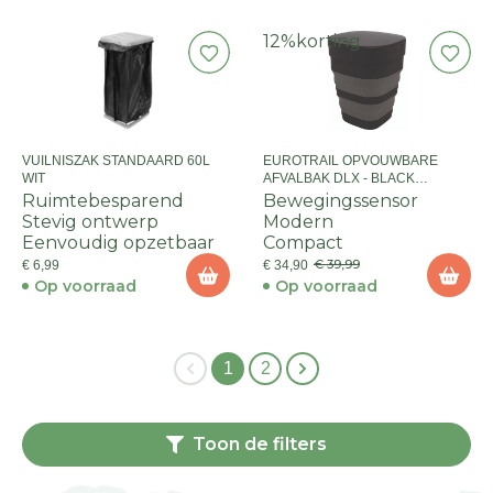
12%
korting
VUILNISZAK STANDAARD 60L
EUROTRAIL OPVOUWBARE
WIT
AFVALBAK DLX - BLACK
CHARCOAL
Ruimtebesparend
Bewegingssensor
Stevig ontwerp
Modern
Eenvoudig opzetbaar
Compact
€ 39,99
€ 6,99
€ 34,90
Op voorraad
Op voorraad
1
2
Toon de filters