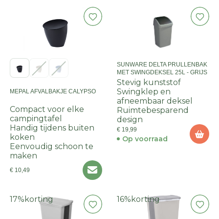
SUNWARE DELTA PRULLENBAK
MET SWINGDEKSEL 25L - GRIJS
Stevig kunststof
Swingklep en
MEPAL AFVALBAKJE CALYPSO
afneembaar deksel
Compact voor elke
Ruimtebesparend
campingtafel
design
Handig tijdens buiten
€ 19,99
koken
Op voorraad
Eenvoudig schoon te
maken
€ 10,49
17%
korting
16%
korting