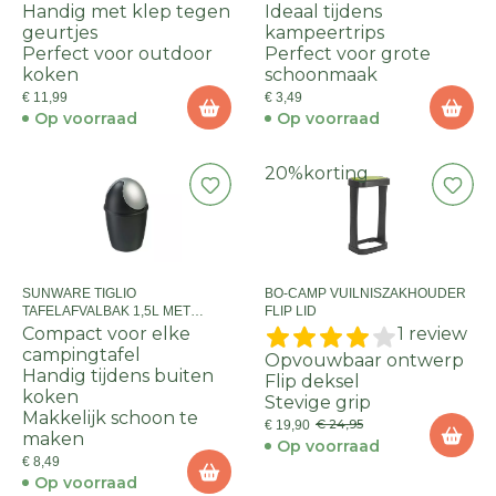
Handig met klep tegen
Ideaal tijdens
geurtjes
kampeertrips
Perfect voor outdoor
Perfect voor grote
koken
schoonmaak
€ 11,99
€ 3,49
Op voorraad
Op voorraad
20%
korting
SUNWARE TIGLIO
BO-CAMP VUILNISZAKHOUDER
TAFELAFVALBAK 1,5L MET
FLIP LID
SWING - ZWART
Compact voor elke
1 review
campingtafel
Opvouwbaar ontwerp
Handig tijdens buiten
Flip deksel
koken
Stevige grip
Makkelijk schoon te
€ 24,95
€ 19,90
maken
Op voorraad
€ 8,49
Op voorraad