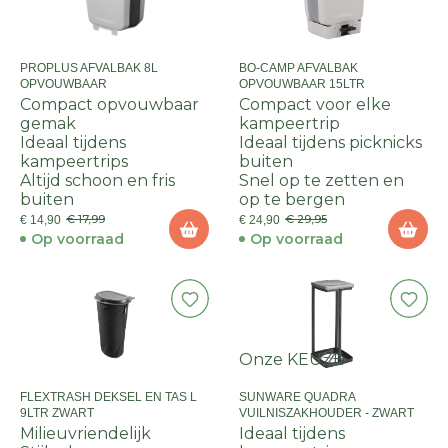
PROPLUS AFVALBAK 8L
BO-CAMP AFVALBAK
OPVOUWBAAR
OPVOUWBAAR 15LTR
Compact opvouwbaar
Compact voor elke
gemak
kampeertrip
Ideaal tijdens
Ideaal tijdens picknicks
kampeertrips
buiten
Altijd schoon en fris
Snel op te zetten en
buiten
op te bergen
€ 17,99
€ 29,95
€ 14,90
€ 24,90
Op voorraad
Op voorraad
Onze KEUZE
FLEXTRASH DEKSEL EN TAS L
SUNWARE QUADRA
9LTR ZWART
VUILNISZAKHOUDER - ZWART
Milieuvriendelijk
Ideaal tijdens