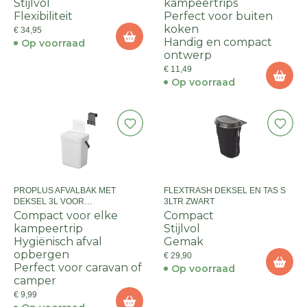
Stijlvol
kampeertrips
Flexibiliteit
Perfect voor buiten
koken
€ 34,95
Handig en compact
Op voorraad
ontwerp
€ 11,49
Op voorraad
PROPLUS AFVALBAK MET
FLEXTRASH DEKSEL EN TAS S
DEKSEL 3L VOOR
3LTR ZWART
CARAVAN/CAMPER
Compact voor elke
Compact
kampeertrip
Stijlvol
Hygiënisch afval
Gemak
opbergen
€ 29,90
Perfect voor caravan of
Op voorraad
camper
€ 9,99