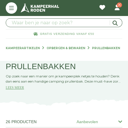
GRATIS VERZENDING VANAF €50
KAMPEERARTIKELEN
OPBERGEN & BEWAREN
PRULLENBAKKEN
PRULLENBAKKEN
Op zoek naar een manier om je kampeerplek netjes te houden? Denk
dan eens aan een handige camping prullenbak. Deze must-have zorgt
ervoor dat je zonder moeite je afval kwijt kunt. Met een camping
LEES MEER
prullenbak bij je tent of caravan heb je altijd een opgeruimde plek, wat
bijdraagt aan een ontspannen vakantiegevoel. Ze zijn er in allerlei
maten en designs, dus je vindt zeker een model dat bij je past. Zo geniet
je van de buitenlucht en draag je tegelijkertijd bij aan een schone
camping.
26 PRODUCTEN
Aanbevolen