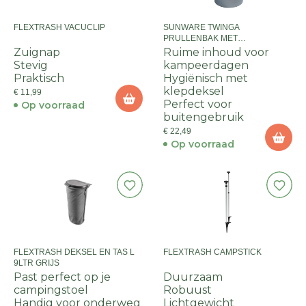
FLEXTRASH VACUCLIP
SUNWARE TWINGA
PRULLENBAK MET
KLEPDEKSEL 47L -
Zuignap
Ruime inhoud voor
METALLIC/ZWART
Stevig
kampeerdagen
Praktisch
Hygiënisch met
klepdeksel
€ 11,99
Perfect voor
Op voorraad
buitengebruik
€ 22,49
Op voorraad
FLEXTRASH DEKSEL EN TAS L
FLEXTRASH CAMPSTICK
9LTR GRIJS
Past perfect op je
Duurzaam
campingstoel
Robuust
Handig voor onderweg
Lichtgewicht