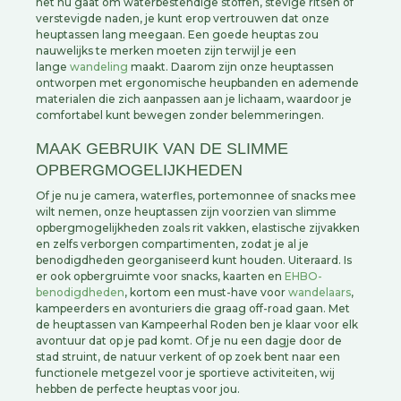
het nu gaat om waterbestendige stoffen, stevige ritsen of
verstevigde naden, je kunt erop vertrouwen dat onze
heuptassen lang meegaan. Een goede heuptas zou
nauwelijks te merken moeten zijn terwijl je een
lange
wandeling
maakt. Daarom zijn onze heuptassen
ontworpen met ergonomische heupbanden en ademende
materialen die zich aanpassen aan je lichaam, waardoor je
comfortabel kunt bewegen zonder belemmeringen.
MAAK GEBRUIK VAN DE SLIMME
OPBERGMOGELIJKHEDEN
Of je nu je camera, waterfles, portemonnee of snacks mee
wilt nemen, onze heuptassen zijn voorzien van slimme
opbergmogelijkheden zoals rit vakken, elastische zijvakken
en zelfs verborgen compartimenten, zodat je al je
benodigdheden georganiseerd kunt houden. Uiteraard. Is
er ook opbergruimte voor snacks, kaarten en
EHBO-
benodigdheden
, kortom een must-have voor
wandelaars
,
kampeerders en avonturiers die graag off-road gaan. Met
de heuptassen van Kampeerhal Roden ben je klaar voor elk
avontuur dat op je pad komt. Of je nu een dagje door de
stad struint, de natuur verkent of op zoek bent naar een
functionele metgezel voor je sportieve activiteiten, wij
hebben de perfecte heuptas voor jou.