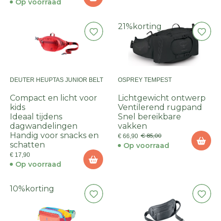
Op voorraad
21%
korting
DEUTER HEUPTAS JUNIOR BELT
OSPREY TEMPEST
Compact en licht voor
Lichtgewicht ontwerp
kids
Ventilerend rugpand
Ideaal tijdens
Snel bereikbare
dagwandelingen
vakken
Handig voor snacks en
€ 85,00
€ 66,90
schatten
Op voorraad
€ 17,90
Op voorraad
10%
korting