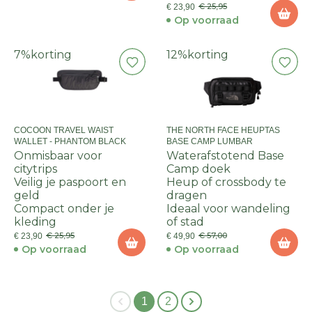
€ 25,95
€ 23,90
Op voorraad
7%
korting
12%
korting
COCOON TRAVEL WAIST
THE NORTH FACE HEUPTAS
WALLET - PHANTOM BLACK
BASE CAMP LUMBAR
Onmisbaar voor
Waterafstotend Base
citytrips
Camp doek
Veilig je paspoort en
Heup of crossbody te
geld
dragen
Compact onder je
Ideaal voor wandeling
kleding
of stad
€ 25,95
€ 57,00
€ 23,90
€ 49,90
Op voorraad
Op voorraad
1
2