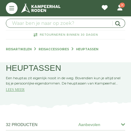
RETOURNEREN BINNEN 30 DAGEN
REISARTIKELEN
REISACCESSOIRES
HEUPTASSEN
HEUPTASSEN
Een heuptas zit eigenlijk nooit in de weg. Bovendien kun je altijd snel
bij je persoonlijke eigendommen. De heuptassen van Kampeerhal
Roden zijn ideaal voor de wandelaars onder ons. In de verschillende
LEES MEER
vakjes kun je je sleutels, portemonnee en telefoon kwijt. En heuptassen
zijn nog veilig ook!
32 PRODUCTEN
Aanbevolen