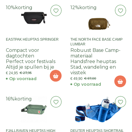
10%
korting
12%
korting
EASTPAK HEUPTAS SPRINGER
THE NORTH FACE BASE CAMP
LUMBAR
Compact voor
Robuust Base Camp-
dagtochten
materiaal
Perfect voor festivals
Handsfree heuptas
Altijd je spullen bij je
Stad, wandeling en
visstek
€ 27,95
€ 24,95
Op voorraad
€ 57,00
€ 49,90
Op voorraad
16%
korting
FJALLRAVEN HEUPTAS HIGH
DEUTER HEUPTAS SHORTRAIL