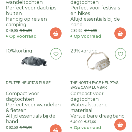
wandeltochten
dagtochten
Perfect voor dagtrips
Perfect voor festivals
buiten
en hikes
Handig op reis en
Altijd essentials bij de
camping
hand
€ 54,90
€ 44,95
€ 49,95
€ 39,95
Op voorraad
Op voorraad
10%
korting
29%
korting
DEUTER HEUPTAS PULSE
THE NORTH FACE HEUPTAS
BASE CAMP LUMBAR
Compact voor
Compact voor
dagtochten
dagtochten
Perfect voor wandelen
Waterafstotend
& fietsen
materiaal
Altijd essentials bij de
Verstelbare draagband
hand
€ 57,00
€ 40,00
Op voorraad
€ 70,00
€ 62,50