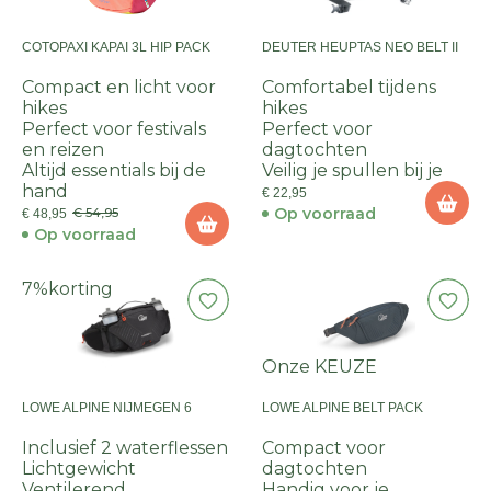
COTOPAXI KAPAI 3L HIP PACK
DEUTER HEUPTAS NEO BELT II
Compact en licht voor
Comfortabel tijdens
hikes
hikes
Perfect voor festivals
Perfect voor
en reizen
dagtochten
Altijd essentials bij de
Veilig je spullen bij je
hand
€ 22,95
Op voorraad
€ 54,95
€ 48,95
Op voorraad
7%
korting
Onze KEUZE
LOWE ALPINE NIJMEGEN 6
LOWE ALPINE BELT PACK
Inclusief 2 waterflessen
Compact voor
Lichtgewicht
dagtochten
Ventilerend
Handig voor je