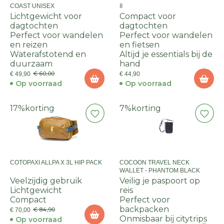
COAST UNISEX
II
Lichtgewicht voor
Compact voor
dagtochten
dagtochten
Perfect voor wandelen
Perfect voor wandelen
en reizen
en fietsen
Waterafstotend en
Altijd je essentials bij de
duurzaam
hand
€ 60,00
€ 49,90
€ 44,90
Op voorraad
Op voorraad
17%
korting
7%
korting
COTOPAXI ALLPA X 3L HIP PACK
COCOON TRAVEL NECK
WALLET - PHANTOM BLACK
Veelzijdig gebruik
Veilig je paspoort op
Lichtgewicht
reis
Compact
Perfect voor
backpacken
€ 84,90
€ 70,00
Onmisbaar bij citytrips
Op voorraad