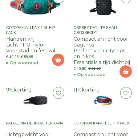
COTOPAXI ALLPA X 1.5L HIP
OSPREY DAYLITE SMALL
PACK
CROSSBODY
Handen vrij
Compact en licht voor
Licht TPU-nylon
dagtrips
Voor stad en festival
Perfect voor citytrips
en hikes
€ 59,95
€ 49,95
Essentials altijd dichtbij
Op voorraad
€ 25,00
€ 19,90
Op voorraad
9%
korting
11%
korting
PATAGONIA HEUPTAS TERRAVIA
COTOPAXI KAPAI 1.5L HIP PACK
Lichtgewicht voor
Compact en licht voor