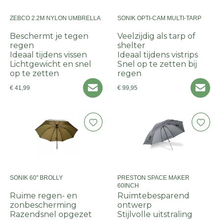
ZEBCO 2.2M NYLON UMBRELLA
SONIK OPTI-CAM MULTI-TARP
Beschermt je tegen
Veelzijdig als tarp of
regen
shelter
Ideaal tijdens vissen
Ideaal tijdens vistrips
Lichtgewicht en snel
Snel op te zetten bij
op te zetten
regen
€ 41,99
€ 99,95
SONIK 60" BROLLY
PRESTON SPACE MAKER
60INCH
Ruime regen- en
Ruimtebesparend
zonbescherming
ontwerp
Razendsnel opgezet
Stijlvolle uitstraling