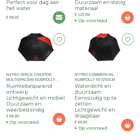
Perfect voor dag aan
Duurzaam en stevig
het water
materiaal
€ 125,99
€ 99,95
Op voorraad
NYTRO SPACE CREATOR
NYTRO COMMERCIAL
MULTISPACE60 NUBROLLY
NUBROLLY 50"/250CM
300CM
Ruimtebesparend
Waterdicht en
ontwerp
duurzaam
Lichtgewicht en mobiel
Eenvoudig op te
Duurzaam en
zetten
weerbestendig
Lichtgewicht en
draagbaar
€ 99,95
Op voorraad
€ 69,95
Op voorraad