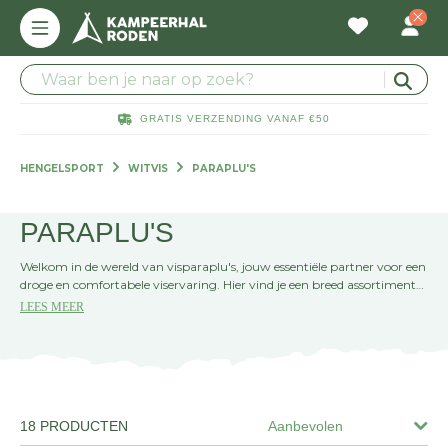
GRATIS VERZENDING VANAF €50
HENGELSPORT
WITVIS
PARAPLU'S
PARAPLU'S
Welkom in de wereld van visparaplu's, jouw essentiële partner voor een
droge en comfortabele viservaring. Hier vind je een breed assortiment
aan paraplu's speciaal ontworpen voor de witvisserij. Bescherm jezelf
LEES MEER
tegen regen en zon en focus op wat echt telt: de vangst!
18 PRODUCTEN
Aanbevolen