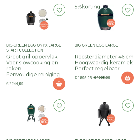
5%
korting
BIG GREEN EGG ONYX LARGE
BIG GREEN EGG LARGE
START COLLECTION
Groot grilloppervlak
Roosterdiameter 46 cm
Voor slowcooking en
Hoogwaardig keramiek
roken
Perfect regelbaar
Eenvoudige reiniging
€ 1995,00
€ 1895,25
€ 2244,99