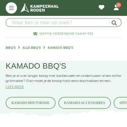
GRATIS VERZENDING VANAF €50
BBQ'S
ALLE BBQ'S
KAMADO BBQ'S
KAMADO BBQ'S
Ben je al wat langer bezig met barbecueën en ondertussen al een echte
grillmaster? Dan moet je de knoop toch eens doorhakken en een
Kamado barbecue in de achtertuin zetten. Deze barbecues zijn
LEES MEER
misschien duurder in de aanschaf, maar je hebt er ook je levenlang
plezier van. Over het design nog niet eens te spreken.
KAMADO HOUTSKOOL
KAMADO ACCESSOIRES
SPI