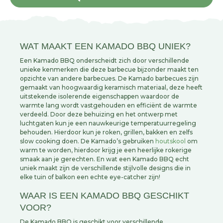
WAT MAAKT EEN KAMADO BBQ UNIEK?
Een Kamado BBQ onderscheidt zich door verschillende
unieke kenmerken die deze barbecue bijzonder maakt ten
opzichte van andere barbecues. De Kamado barbecues zijn
gemaakt van hoogwaardig keramisch materiaal, deze heeft
uitstekende isolerende eigenschappen waardoor de
warmte lang wordt vastgehouden en efficiënt de warmte
verdeeld. Door deze behuizing en het ontwerp met
luchtgaten kun je een nauwkeurige temperatuurregeling
behouden. Hierdoor kun je roken, grillen, bakken en zelfs
slow cooking doen. De Kamado’s gebruiken
houtskool
om
warm te worden, hierdoor krijg je een heerlijke rokerige
smaak aan je gerechten. En wat een Kamado BBQ echt
uniek maakt zijn de verschillende stijlvolle designs die in
elke tuin of balkon een echte eye-catcher zijn!
WAAR IS EEN KAMADO BBQ GESCHIKT
VOOR?
De Kamado BBQ is geschikt voor verschillende