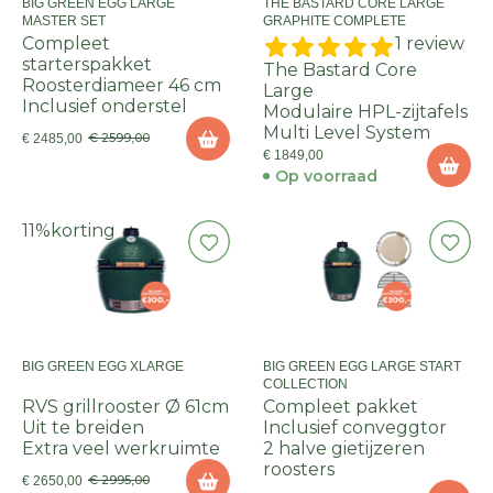
BIG GREEN EGG LARGE
THE BASTARD CORE LARGE
MASTER SET
GRAPHITE COMPLETE
Compleet
1 review
starterspakket
The Bastard Core
Roosterdiameer 46 cm
Large
Inclusief onderstel
Modulaire HPL-zijtafels
Multi Level System
€ 2599,00
€ 2485,00
€ 1849,00
Op voorraad
11%
korting
BIG GREEN EGG XLARGE
BIG GREEN EGG LARGE START
COLLECTION
RVS grillrooster Ø 61cm
Compleet pakket
Uit te breiden
Inclusief conveggtor
Extra veel werkruimte
2 halve gietijzeren
roosters
€ 2995,00
€ 2650,00