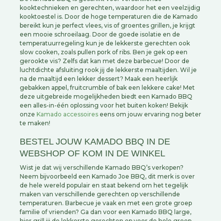
kooktechnieken en gerechten, waardoor het een veelzijdig
kooktoestel is. Door de hoge temperaturen die de Kamado
bereikt kun je perfect vlees, vis of groentes grillen, je krijgt
een mooie schroeilaag. Door de goede isolatie en de
temperatuurregeling kun je de lekkerste gerechten ook
slow cooken, zoals pullen pork of ribs. Ben je gek op een
gerookte vis? Zelfs dat kan met deze barbecue! Door de
luchtdichte afsluiting rook jij de lekkerste maaltijden. Wil je
na de maaltijd een lekker dessert? Maak een heerlijk
gebakken appel, fruitcrumble of bak een lekkere cake! Met
deze uitgebreide mogelijkheden biedt een Kamado BBQ
een alles-in-één oplossing voor het buiten koken! Bekijk
onze
Kamado accessoires
eens om jouw ervaring nog beter
te maken!
BESTEL JOUW KAMADO BBQ IN DE
WEBSHOP OF KOM IN DE WINKEL
Wist je dat wij verschillende Kamado BBQ’s verkopen?
Neem bijvoorbeeld een Kamado Joe BBQ, dit merk is over
de hele wereld populair en staat bekend om het tegelijk
maken van verschillende gerechten op verschillende
temperaturen. Barbecue je vaak en met een grote groep
familie of vrienden? Ga dan voor een Kamado BBQ large,
hier grill jij de lekkerste gerechten op voor de hele groep.