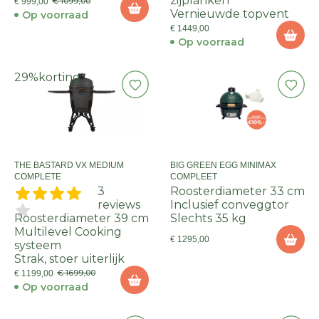
zijplanken
€ 1099,00
€ 999,00
Vernieuwde topvent
Op voorraad
€ 1449,00
Op voorraad
29%
korting
THE BASTARD VX MEDIUM
BIG GREEN EGG MINIMAX
COMPLETE
COMPLEET
3
Roosterdiameter 33 cm
reviews
Inclusief conveggtor
Roosterdiameter 39 cm
Slechts 35 kg
Multilevel Cooking
€ 1295,00
systeem
Strak, stoer uiterlijk
€ 1699,00
€ 1199,00
Op voorraad