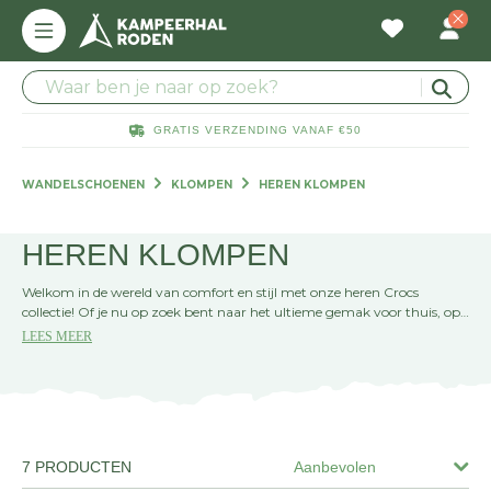
GRATIS VERZENDING VANAF €50
WANDELSCHOENEN
KLOMPEN
HEREN KLOMPEN
HEREN KLOMPEN
Welkom in de wereld van comfort en stijl met onze heren Crocs
collectie! Of je nu op zoek bent naar het ultieme gemak voor thuis, op
de camping of een trendy aanvulling voor je casual outfits, hier vind je
LEES MEER
de perfecte match. Stap in en voel het verschil!
7 PRODUCTEN
Aanbevolen