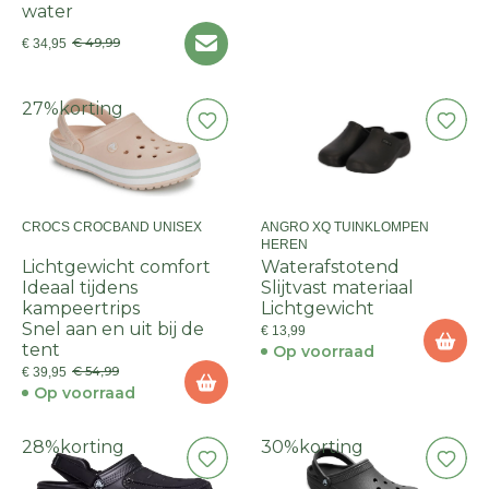
water
€ 49,99
€ 34,95
27%
korting
CROCS CROCBAND UNISEX
ANGRO XQ TUINKLOMPEN
HEREN
Lichtgewicht comfort
Waterafstotend
Ideaal tijdens
Slijtvast materiaal
kampeertrips
Lichtgewicht
Snel aan en uit bij de
€ 13,99
tent
Op voorraad
€ 54,99
€ 39,95
Op voorraad
28%
korting
30%
korting