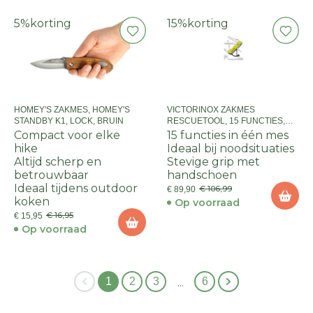
5%
korting
15%
korting
HOMEY'S ZAKMES, HOMEY'S
VICTORINOX ZAKMES
STANDBY K1, LOCK, BRUIN
RESCUETOOL, 15 FUNCTIES,
BLISTER
Compact voor elke
15 functies in één mes
hike
Ideaal bij noodsituaties
Altijd scherp en
Stevige grip met
betrouwbaar
handschoen
Ideaal tijdens outdoor
€ 106,99
€ 89,90
koken
Op voorraad
€ 16,95
€ 15,95
Op voorraad
1
2
3
6
…