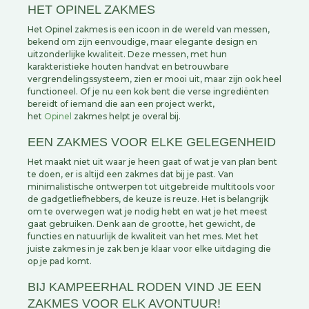
HET OPINEL ZAKMES
Het Opinel zakmes is een icoon in de wereld van messen,
bekend om zijn eenvoudige, maar elegante design en
uitzonderlijke kwaliteit. Deze messen, met hun
karakteristieke houten handvat en betrouwbare
vergrendelingssysteem, zien er mooi uit, maar zijn ook heel
functioneel. Of je nu een kok bent die verse ingrediënten
bereidt of iemand die aan een project werkt,
het
Opinel
zakmes helpt je overal bij.
EEN ZAKMES VOOR ELKE GELEGENHEID
Het maakt niet uit waar je heen gaat of wat je van plan bent
te doen, er is altijd een zakmes dat bij je past. Van
minimalistische ontwerpen tot uitgebreide multitools voor
de gadgetliefhebbers, de keuze is reuze. Het is belangrijk
om te overwegen wat je nodig hebt en wat je het meest
gaat gebruiken. Denk aan de grootte, het gewicht, de
functies en natuurlijk de kwaliteit van het mes. Met het
juiste zakmes in je zak ben je klaar voor elke uitdaging die
op je pad komt.
BIJ KAMPEERHAL RODEN VIND JE EEN
ZAKMES VOOR ELK AVONTUUR!