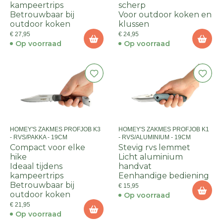
kampeertrips
scherp
Betrouwbaar bij
Voor outdoor koken en
outdoor koken
klussen
€ 27,95
€ 24,95
Op voorraad
Op voorraad
HOMEY'S ZAKMES PROFJOB K3
HOMEY'S ZAKMES PROFJOB K1
- RVS/PAKKA - 19CM
- RVS/ALUMINIUM - 19CM
Compact voor elke
Stevig rvs lemmet
hike
Licht aluminium
Ideaal tijdens
handvat
kampeertrips
Eenhandige bediening
Betrouwbaar bij
€ 15,95
outdoor koken
Op voorraad
€ 21,95
Op voorraad