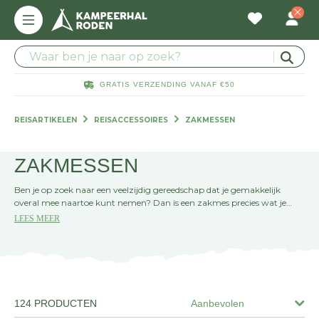
GRATIS VERZENDING VANAF €50
REISARTIKELEN
REISACCESSOIRES
ZAKMESSEN
ZAKMESSEN
Ben je op zoek naar een veelzijdig gereedschap dat je gemakkelijk
overal mee naartoe kunt nemen? Dan is een zakmes precies wat je
nodig hebt. Deze handige tools zijn perfect voor allerlei klusjes, van het
LEES MEER
openen van verpakkingen tot het snijden van touw. Met een breed
scala aan modellen, van eenvoudige exemplaren tot ware multitools, is
er altijd wel een zakmes dat bij je past. Ze zijn compact, duurzaam en
vaak voorzien van meerdere functies, waardoor ze onmisbaar zijn voor
zowel de avonturier als de doe-het-zelver.
124 PRODUCTEN
Aanbevolen