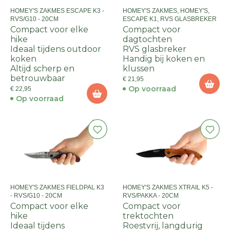
HOMEY'S ZAKMES ESCAPE K3 -
HOMEY'S ZAKMES, HOMEY'S,
RVS/G10 - 20CM
ESCAPE K1, RVS GLASBREKER
Compact voor elke
Compact voor
hike
dagtochten
Ideaal tijdens outdoor
RVS glasbreker
koken
Handig bij koken en
Altijd scherp en
klussen
betrouwbaar
€ 21,95
Op voorraad
€ 22,95
Op voorraad
HOMEY'S ZAKMES FIELDPAL K3
HOMEY'S ZAKMES XTRAIL K5 -
- RVS/G10 - 20CM
RVS/PAKKA - 20CM
Compact voor elke
Compact voor
hike
trektochten
Ideaal tijdens
Roestvrij, langdurig