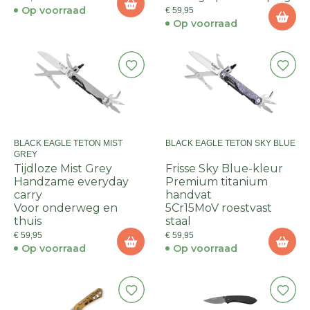
Op voorraad
€ 59,95
Op voorraad
BLACK EAGLE TETON MIST
BLACK EAGLE TETON SKY BLUE
GREY
Tijdloze Mist Grey
Frisse Sky Blue-kleur
Handzame everyday
Premium titanium
carry
handvat
Voor onderweg en
5Cr15MoV roestvast
thuis
staal
€ 59,95
€ 59,95
Op voorraad
Op voorraad