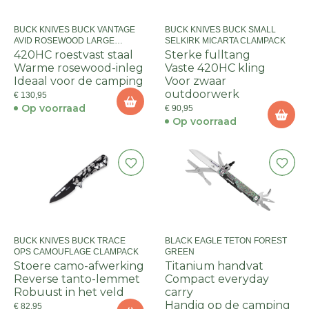
BUCK KNIVES BUCK VANTAGE
BUCK KNIVES BUCK SMALL
AVID ROSEWOOD LARGE
SELKIRK MICARTA CLAMPACK
CLAMPACK
420HC roestvast staal
Sterke fulltang
Warme rosewood-inleg
Vaste 420HC kling
Ideaal voor de camping
Voor zwaar
outdoorwerk
€ 130,95
Op voorraad
€ 90,95
Op voorraad
BUCK KNIVES BUCK TRACE
BLACK EAGLE TETON FOREST
OPS CAMOUFLAGE CLAMPACK
GREEN
Stoere camo-afwerking
Titanium handvat
Reverse tanto-lemmet
Compact everyday
Robuust in het veld
carry
Handig op de camping
€ 82,95