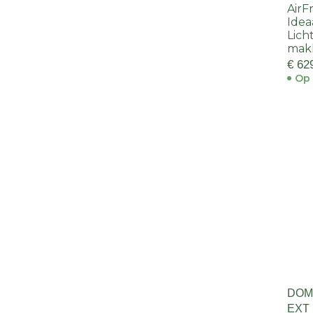
AirF
Idea
Lich
makk
€ 62
Op 
DOM
EXT