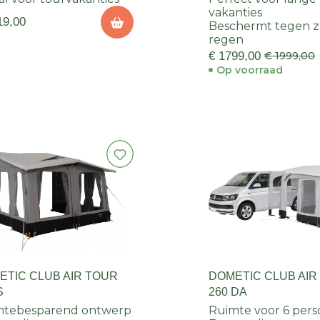
vakanties
19,00
Beschermt tegen z
regen
€ 1799,00
€ 1999,00
Op voorraad
ETIC CLUB AIR TOUR
DOMETIC CLUB AIR
S
260 DA
mtebesparend ontwerp
Ruimte voor 6 per