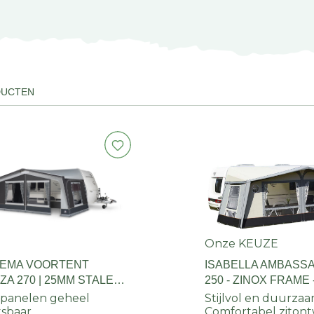
DUCTEN
Onze KEUZE
EMA VOORTENT
ISABELLA AMBASS
A 270 | 25MM STALEN
250 - ZINOX FRAME
ME
panelen geheel
Stijlvol en duurza
itsbaar
Comfortabel ziton