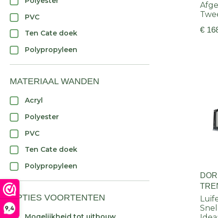
Polyester
Afge
Twe
PVC
€ 16
Ten Cate doek
Polypropyleen
MATERIAAL WANDEN
Acryl
Polyester
PVC
Ten Cate doek
Polypropyleen
DOR
TRE
OPTIES VOORTENTEN
Luif
Snel
9,4
Mogelijkheid tot uitbouw
Idea