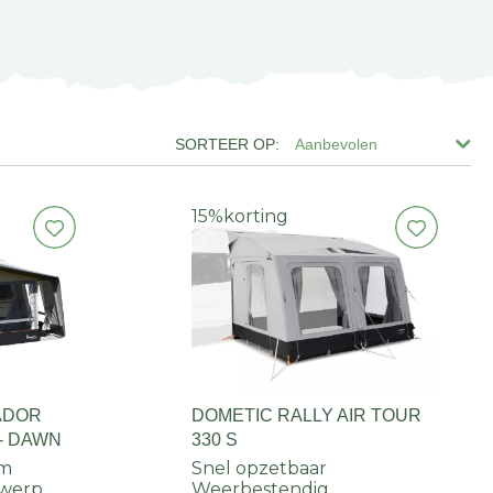
Aanbevolen
15%
korting
ADOR
DOMETIC RALLY AIR TOUR
 - DAWN
330 S
am
Snel opzetbaar
twerp
Weerbestendig