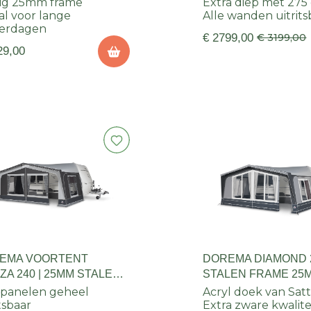
ig 25mm frame
Extra diep met 275
al voor lange
Alle wanden uitrits
erdagen
€ 2799,00
€ 3199,00
29,00
EMA VOORTENT
DOREMA DIAMOND 
A 240 | 25MM STALEN
STALEN FRAME 25
ME
panelen geheel
Acryl doek van Satt
itsbaar
Extra zware kwalitei