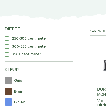
DIEPTE
146 PRO
250-300 centimeter
300-350 centimeter
350+ centimeter
KLEUR
Grijs
DOR
Bruin
MONZ
FRA
Voor
Blauw
uitr