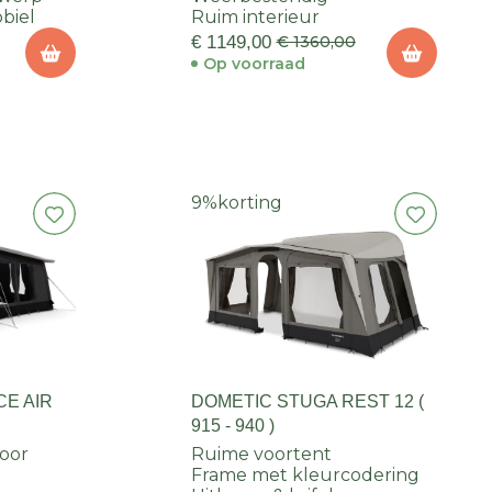
biel
Ruim interieur
€ 1149,00
€ 1360,00
Op voorraad
9%
korting
E AIR
DOMETIC STUGA REST 12 (
915 - 940 )
door
Ruime voortent
Frame met kleurcodering