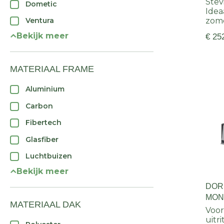
Stev
Dometic
Idea
zom
Ventura
Bekijk meer
€ 25
MATERIAAL FRAME
Aluminium
Carbon
Fibertech
Glasfiber
Luchtbuizen
Bekijk meer
DOR
MONZ
MATERIAAL DAK
FRA
Voor
uitr