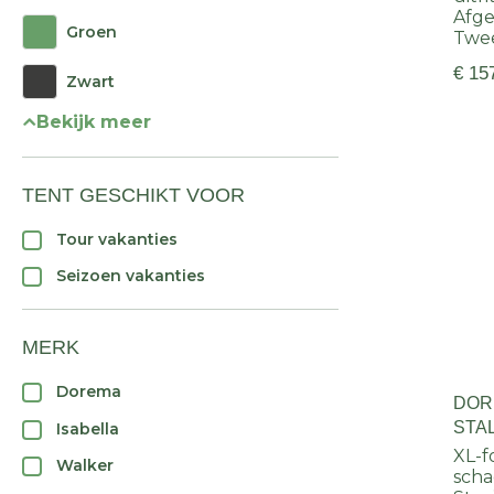
Afge
Groen
Twe
€ 15
Zwart
Bekijk meer
TENT GESCHIKT VOOR
Tour vakanties
Seizoen vakanties
MERK
Dorema
DOR
STA
Isabella
XL-f
Walker
sch