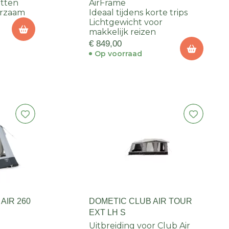
etten
AirFrame
urzaam
Ideaal tijdens korte trips
Lichtgewicht voor
makkelijk reizen
€ 849,00
Op voorraad
AIR 260
DOMETIC CLUB AIR TOUR
EXT LH S
Uitbreiding voor Club Air