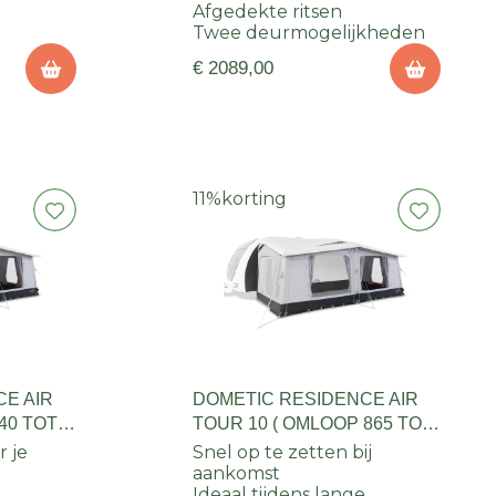
Afgedekte ritsen
Twee deurmogelijkheden
€ 2089,00
11%
korting
E AIR
DOMETIC RESIDENCE AIR
40 TOT
TOUR 10 ( OMLOOP 865 TOT
890 )
r je
Snel op te zetten bij
aankomst
Ideaal tijdens lange