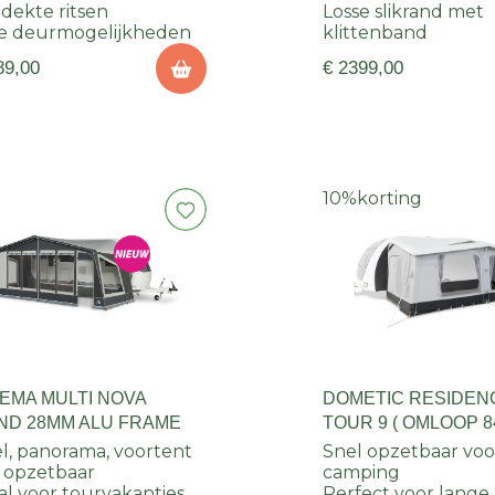
dekte ritsen
Losse slikrand met
e deurmogelijkheden
klittenband
89,00
€ 2399,00
10%
korting
EMA MULTI NOVA
DOMETIC RESIDENC
ND 28MM ALU FRAME
TOUR 9 ( OMLOOP 8
865 )
el, panorama, voortent
Snel opzetbaar voo
 opzetbaar
camping
al voor tourvakanties
Perfect voor lange