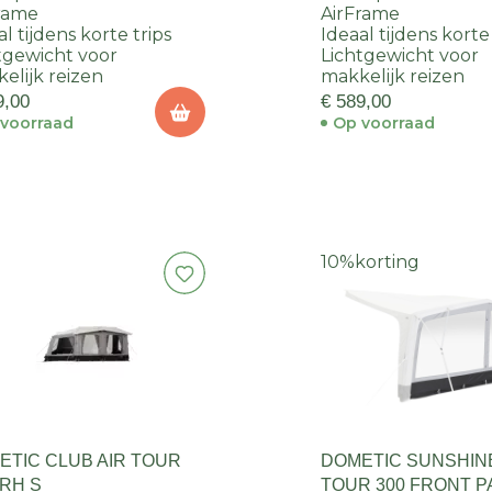
rame
AirFrame
al tijdens korte trips
Ideaal tijdens korte
tgewicht voor
Lichtgewicht voor
elijk reizen
makkelijk reizen
9,00
€ 589,00
voorraad
Op voorraad
10%
korting
ETIC CLUB AIR TOUR
DOMETIC SUNSHINE
 RH S
TOUR 300 FRONT P