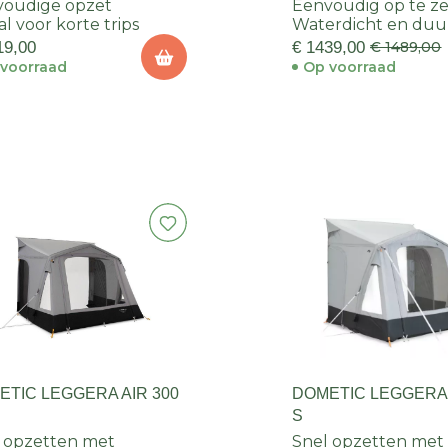
voudige opzet
Eenvoudig op te z
al voor korte trips
Waterdicht en du
19,00
€ 1439,00
€ 1489,00
voorraad
Op voorraad
ETIC LEGGERA AIR 300
DOMETIC LEGGERA 
S
 opzetten met
Snel opzetten met