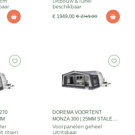
 cm
Uitbouw & luifel
baar
beschikbaar
€ 1949,00
€ 2149,00
270
DOREMA VOORTENT
MM
MONZA 300 | 25MM STALEN
FRAME
ler
Voorpanelen geheel
t ritsen
uitritsbaar