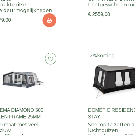
dekte ritsen
Lichtgewicht en mo
e deurmogelijkheden
€ 2559,00
79,00
12%
korting
EMA DIAMOND 300
DOMETIC RESIDENC
LEN FRAME 25MM
STAY
ormaat met veel
Snel op te zetten 
aduw
luchtbuizen