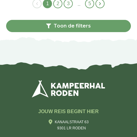
1
2
3
5
…
Toon de filters
JOUW REIS BEGINT HIER
KANAALSTRAAT 63
9301 LR RODEN