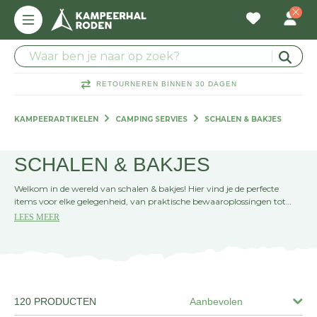
RETOURNEREN BINNEN 30 DAGEN
KAMPEERARTIKELEN
CAMPING SERVIES
SCHALEN & BAKJES
SCHALEN & BAKJES
Welkom in de wereld van schalen & bakjes! Hier vind je de perfecte
items voor elke gelegenheid, van praktische bewaaroplossingen tot
stijlvolle serveerschotels. Maak je keuken compleet en geef je etentjes
LEES MEER
een upgrade met onze veelzijdige collectie.
120 PRODUCTEN
Aanbevolen