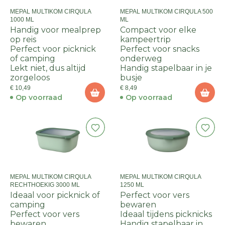
MEPAL MULTIKOM CIRQULA
MEPAL MULTIKOM CIRQULA 500
1000 ML
ML
Handig voor mealprep
Compact voor elke
op reis
kampeertrip
Perfect voor picknick
Perfect voor snacks
of camping
onderweg
Lekt niet, dus altijd
Handig stapelbaar in je
zorgeloos
busje
€ 10,49
€ 8,49
Op voorraad
Op voorraad
MEPAL MULTIKOM CIRQULA
MEPAL MULTIKOM CIRQULA
RECHTHOEKIG 3000 ML
1250 ML
Ideaal voor picknick of
Perfect voor vers
camping
bewaren
Perfect voor vers
Ideaal tijdens picknicks
bewaren
Handig stapelbaar in