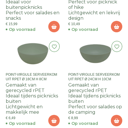
Ideaal voor
Perfect voor picknick
buitenpicknicks
of hike
Perfect voor salades en
Lichtgewicht en lekvrij
snacks
design
€ 15,99
€ 10,49
Op voorraad
Op voorraad
POINT-VIRGULE SERVEERKOM
POINT-VIRGULE SERVEERKOM
UIT RPET Ø 18CM H 8CM
UIT RPET Ø 24CM H 10CM
Gemaakt van
Gemaakt van
gerecycled rPET
gerecycled rPET
Ideaal tijdens picknicks
Ideaal tijdens picknicks
buiten
buiten
Lichtgewicht en
Perfect voor salades op
makkelijk mee
de camping
€ 6,49
€ 8,99
Op voorraad
Op voorraad