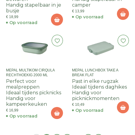
Handig stapelbaar in je
camper
busje
€ 13,99
Op voorraad
€ 18,99
Op voorraad
MEPAL MULTIKOM CIRQULA
MEPAL LUNCHBOX TAKE A
RECHTHOEKIG 2000 ML
BREAK FLAT
Perfect voor
Past in elke rugzak
mealpreppen
Ideaal tijdens daghikes
Ideaal tijdens picknicks
Handig voor
Handig voor
picknickmomenten
kampeerkeuken
€ 10,49
Op voorraad
€ 16,99
Op voorraad