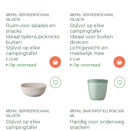
MEPAL SERVEERSCHAAL
MEPAL SERVEERSCHAAL
SILUETA
SILUETA
Ruim voor salades en
Stijlvol op elke
snacks
campingtafel
Ideaal tijdens picknicks
Ideaal voor buiten
buiten
dineren
Stijlvol op elke
Lichtgewicht en
campingtafel
makkelijk mee
€ 23,99
€ 5,49
Op voorraad
Op voorraad
MEPAL SERVEERSCHAAL
MEPAL SNACKPOT ELLIPSE 500
SILUETA
ML
Stijlvol op elke
Handig voor onderweg
campingtafel
snacken