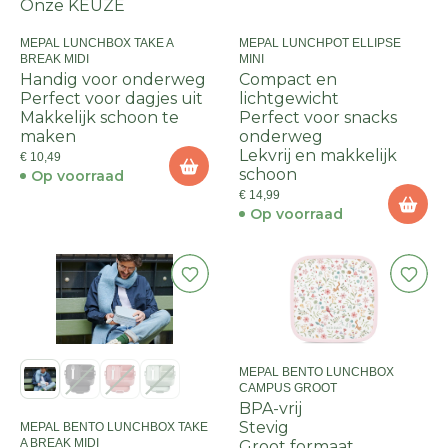
Onze KEUZE
MEPAL LUNCHBOX TAKE A
MEPAL LUNCHPOT ELLIPSE
BREAK MIDI
MINI
Handig voor onderweg
Compact en
Perfect voor dagjes uit
lichtgewicht
Makkelijk schoon te
Perfect voor snacks
maken
onderweg
Lekvrij en makkelijk
€ 10,49
schoon
Op voorraad
€ 14,99
Op voorraad
MEPAL BENTO LUNCHBOX
CAMPUS GROOT
BPA-vrij
Stevig
MEPAL BENTO LUNCHBOX TAKE
A BREAK MIDI
Groot formaat