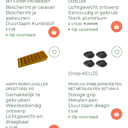
SET 4 VOOR STEUNENSET
LEVELLER
Beschermt je caravan
Lichtgewicht ontwerp
Beschermt je
Eenvoudig in gebruik
assteunen
Sterk aluminium
Duurzaam Kunststof
€ 249,95
€ 179,00
Op voorraad
€ 5,99
Op voorraad
Onze KEUZE
HAPPY RHINO LEVELLER
PROPLUS STABILISATIEVOETEN
GROOT GEEL P/2
MET METALEN PEN SET VAN 4
STUKS
Gemakkelijk te
Stevige grip
gebruiken
Metalen pen
Weerbestendig
Duurzaam design
ontwerp
€ 9,99
Lichtgewicht en
Op voorraad
draagbaar
€ 24,99