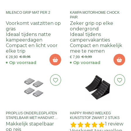
MILENCO GRIP MAT PER 2
KAMPA MOTORHOME CHOCK
PAIR
Voorkomt vastzitten op
Zeker grip op elke
gras
ondergrond
Ideaal tijdens natte
Ideaal tijdens
kampeerdagen
campervakanties
Compact en licht voor
Compact en makkelijk
elke trip
mee te nemen
€ 31,95
€ 9,99
€ 28,90
€ 7,99
Op voorraad
Op voorraad
PROPLUS ONDERLEGPLATEN
HAPPY RHINO WIELKEG
STAPELBAAR MET HANDVAT
KUNSTSTOF ZWART 2 STUKS
4ST
Makkelijk stapelbaar
1 review
op reis
Voorkomt terugrollen