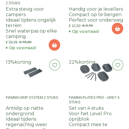
2 STUKS
Extra stevig voor
Handig voor je levellers
campers
Compact op te bergen
Ideaal tijdens ongelijk
Perfect voor onderweg
terrein
€ 11,70
€ 10,50
Snel waterpas op elke
Op voorraad
camping
€ 79,00
€ 58,99
Op voorraad
13%
korting
22%
korting
FIAMMA GRIP SYSTEM 2 STUKS
FIAMMA PLATES PRO - GREY 4
STUKS
Antislip op natte
Set van 4 stuks
ondergrond
Voor het Level Pro
Ideaal tijdens
oprijblok
regenachtig weer
Compact mee te