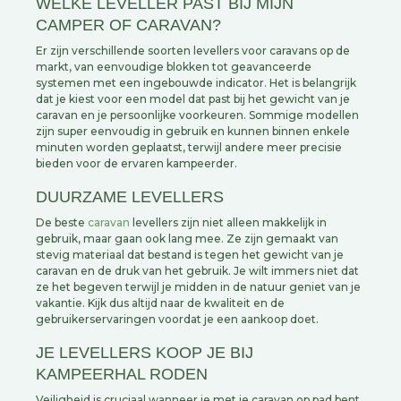
WELKE LEVELLER PAST BIJ MIJN
CAMPER OF CARAVAN?
Er zijn verschillende soorten levellers voor caravans op de
markt, van eenvoudige blokken tot geavanceerde
systemen met een ingebouwde indicator. Het is belangrijk
dat je kiest voor een model dat past bij het gewicht van je
caravan en je persoonlijke voorkeuren. Sommige modellen
zijn super eenvoudig in gebruik en kunnen binnen enkele
minuten worden geplaatst, terwijl andere meer precisie
bieden voor de ervaren kampeerder.
DUURZAME LEVELLERS
De beste
caravan
levellers zijn niet alleen makkelijk in
gebruik, maar gaan ook lang mee. Ze zijn gemaakt van
stevig materiaal dat bestand is tegen het gewicht van je
caravan en de druk van het gebruik. Je wilt immers niet dat
ze het begeven terwijl je midden in de natuur geniet van je
vakantie. Kijk dus altijd naar de kwaliteit en de
gebruikerservaringen voordat je een aankoop doet.
JE LEVELLERS KOOP JE BIJ
KAMPEERHAL RODEN
Veiligheid is cruciaal wanneer je met je caravan op pad bent.