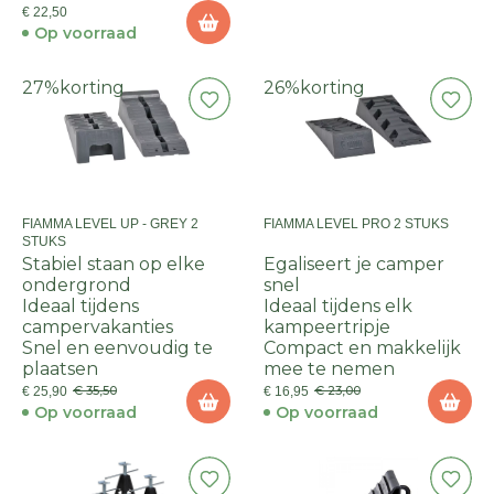
€ 22,50
Op voorraad
27%
korting
26%
korting
FIAMMA LEVEL UP - GREY 2
FIAMMA LEVEL PRO 2 STUKS
STUKS
Stabiel staan op elke
Egaliseert je camper
ondergrond
snel
Ideaal tijdens
Ideaal tijdens elk
campervakanties
kampeertripje
Snel en eenvoudig te
Compact en makkelijk
plaatsen
mee te nemen
€ 35,50
€ 23,00
€ 25,90
€ 16,95
Op voorraad
Op voorraad