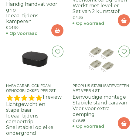
Handig handvat voor
Werkt met leveller
grip
Set van 2 kunststof
Ideaal tijdens
€ 4,95
kamperen
Op voorraad
€ 14,90
Op voorraad
HABA CARABLOCK FOAM
PROPLUS STABILISATIEVOETEN
OPHOOGBLOKKEN PER 2ST
MET VEER 4 ST
1 review
Eenvoudige montage
Stabiele stand caravan
Lichtgewicht en
Veer voor extra
stapelbaar
demping
Ideaal tijdens
€ 79,99
campertrip
Op voorraad
Snel stabiel op elke
ondergrond