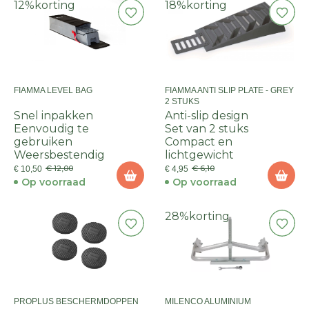
12%
korting
18%
korting
FIAMMA LEVEL BAG
FIAMMA ANTI SLIP PLATE - GREY
2 STUKS
Snel inpakken
Anti-slip design
Eenvoudig te
Set van 2 stuks
gebruiken
Compact en
Weersbestendig
lichtgewicht
€ 12,00
€ 6,10
€ 10,50
€ 4,95
Op voorraad
Op voorraad
28%
korting
PROPLUS BESCHERMDOPPEN
MILENCO ALUMINIUM