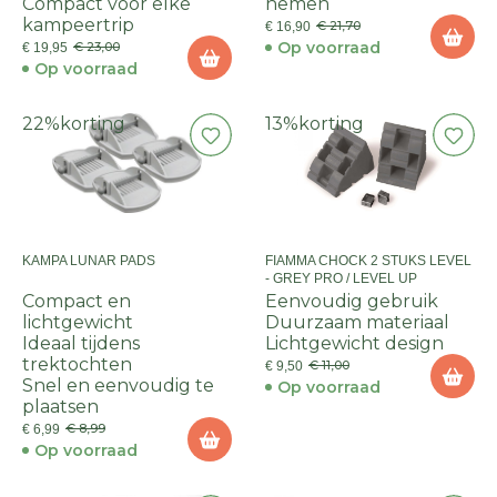
Compact voor elke
nemen
kampeertrip
€ 21,70
€ 16,90
Op voorraad
€ 23,00
€ 19,95
Op voorraad
22%
korting
13%
korting
KAMPA LUNAR PADS
FIAMMA CHOCK 2 STUKS LEVEL
- GREY PRO / LEVEL UP
Compact en
Eenvoudig gebruik
lichtgewicht
Duurzaam materiaal
Ideaal tijdens
Lichtgewicht design
trektochten
€ 11,00
€ 9,50
Snel en eenvoudig te
Op voorraad
plaatsen
€ 8,99
€ 6,99
Op voorraad