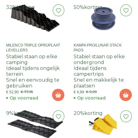
32%
korting
50%
korting
MILENCO TRIPLE OPRIJPLAAT
KAMPA PRO/LUNAR STACK
LEVELLERS
PADS
Stabiel staan op elke
Stabiel staan op elke
camping
ondergrond
Ideaal tijdens ongelijk
Ideaal tijdens
terrein
campertrips
Snel en eenvoudig te
Snel en makkelijk te
gebruiken
plaatsen
€ 77,95
€ 9,99
€ 52,90
€ 4,99
Op voorraad
Op voorraad
9%
korting
20%
korting