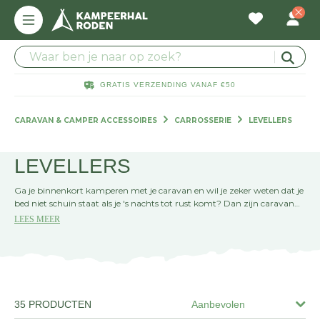
GRATIS VERZENDING VANAF €50
CARAVAN & CAMPER ACCESSOIRES
CARROSSERIE
LEVELLERS
LEVELLERS
Ga je binnenkort kamperen met je caravan en wil je zeker weten dat je
bed niet schuin staat als je 's nachts tot rust komt? Dan zijn caravan
levellers de perfecte oplossing. Deze handige hulpmiddelen zorgen
LEES MEER
ervoor dat je caravan waterpas staat, ongeacht de ondergrond. Met
een setje caravan levellers onder de wielen, kun je gemakkelijk de
hoogte aanpassen en stabiliteit garanderen. Ze zijn eenvoudig in
gebruik en een must-have voor elke kampeerliefhebber. Pak ze in voor
je volgende avontuur en geniet van een zorgeloze vakantie!
35 PRODUCTEN
Aanbevolen