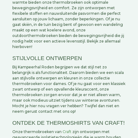
warmte bieden onze thermobroeken ook optimale
bewegingsvrijheid en comfort. Ze zijn ontworpen met
flexibele stoffen en nauwsluitende pasvormen die perfect
aansluiten op jouw lichaam, zonder beperkingen. Of je nu
gaat skiën, in de tuin bezig bent of gewoon een wandeling
maakt op een wat koelere avond, onze
outdoorthermobroeken bieden de bewegingsvrijheid die jij
nodig hebt voor een actieve levensstijl. Bekijk ze allemaal
hierboven!
STIJLVOLLE ONTWERPEN
Bij Kampeerhal Roden begrijpen we dat stijl net zo
belangrijk is als functionaliteit. Daarom bieden we een scala
aan stijlvolle ontwerpen en kleuren in onze collectie
thermobroeken voor dames. Of je nu gaat voor een klassiek
zwart ontwerp of een opvallende kleuraccent, onze
thermobroeken zorgen ervoor dat je er niet alleen warm,
maar ook modieus uitziet tijdens uw winterse avonturen.
Mocht je hier nou vragen ver hebben? Twijfel dan niet en
neem gerust contact met ons op!
ONTDEK DE THERMOSHIRTS VAN CRAFT!
Onze thermobroeken van
Craft
zijn ontworpen met
geavanceerde isolatietechnologieën die je warm houden,