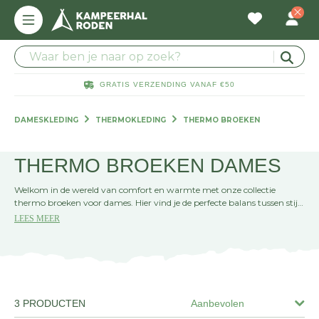
GRATIS VERZENDING VANAF €50
DAMESKLEDING
THERMOKLEDING
THERMO BROEKEN
THERMO BROEKEN DAMES
Welkom in de wereld van comfort en warmte met onze collectie
thermo broeken voor dames. Hier vind je de perfecte balans tussen stijl
en functionaliteit, ideaal voor koude dagen of buitenactiviteiten. Voel je
LEES MEER
behaaglijk en blijf actief, ongeacht het weer!
3 PRODUCTEN
Aanbevolen