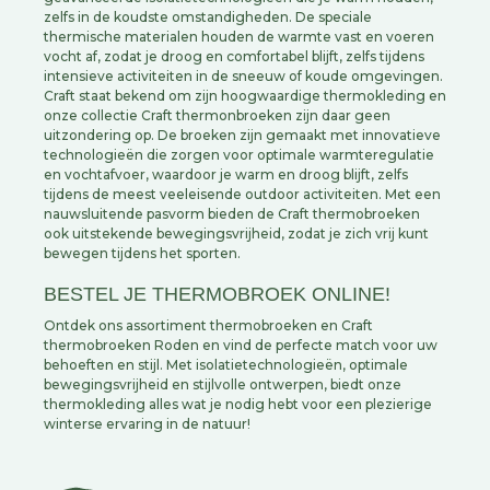
zelfs in de koudste omstandigheden. De speciale
thermische materialen houden de warmte vast en voeren
vocht af, zodat je droog en comfortabel blijft, zelfs tijdens
intensieve activiteiten in de sneeuw of koude omgevingen.
Craft staat bekend om zijn hoogwaardige thermokleding en
onze collectie Craft thermonbroeken zijn daar geen
uitzondering op. De broeken zijn gemaakt met innovatieve
technologieën die zorgen voor optimale warmteregulatie
en vochtafvoer, waardoor je warm en droog blijft, zelfs
tijdens de meest veeleisende outdoor activiteiten. Met een
nauwsluitende pasvorm bieden de Craft thermobroeken
ook uitstekende bewegingsvrijheid, zodat je zich vrij kunt
bewegen tijdens het sporten.
BESTEL JE THERMOBROEK ONLINE!
Ontdek ons assortiment thermobroeken en Craft
thermobroeken Roden en vind de perfecte match voor uw
behoeften en stijl. Met isolatietechnologieën, optimale
bewegingsvrijheid en stijlvolle ontwerpen, biedt onze
thermokleding alles wat je nodig hebt voor een plezierige
winterse ervaring in de natuur!