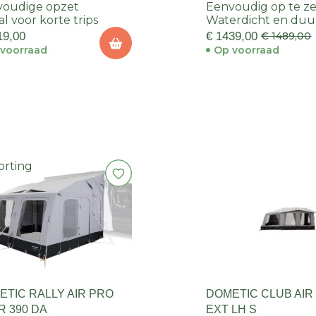
voudige opzet
Eenvoudig op te z
al voor korte trips
Waterdicht en du
19,00
€ 1439,00
€ 1489,00
voorraad
Op voorraad
orting
ETIC RALLY AIR PRO
DOMETIC CLUB AIR
R 390 DA
EXT LH S