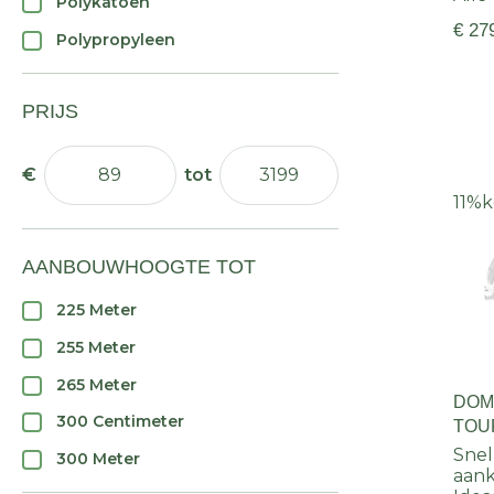
Polykatoen
€ 27
Polypropyleen
PRIJS
11%
k
AANBOUWHOOGTE TOT
225 Meter
255 Meter
265 Meter
DOM
300 Centimeter
TOUR
890 )
Snel
300 Meter
aan