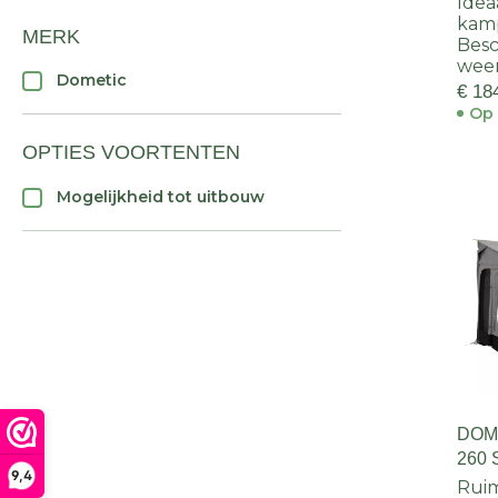
Idea
kamp
MERK
Besc
wee
Dometic
€ 18
Op 
OPTIES VOORTENTEN
Mogelijkheid tot uitbouw
DOM
260 
9,4
Rui