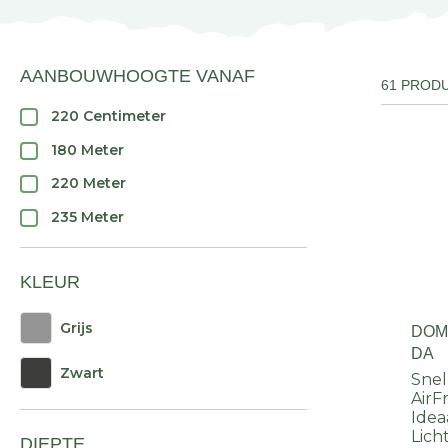
AANBOUWHOOGTE VANAF
61 PROD
220 Centimeter
180 Meter
220 Meter
235 Meter
KLEUR
Grijs
DOM
DA
Zwart
Snel
AirF
Idea
Lich
DIEPTE