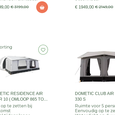
99,00
€ 3199,00
€ 1949,00
€ 2149,00
orting
ETIC RESIDENCE AIR
DOMETIC CLUB AIR
 10 ( OMLOOP 865 TOT
330 S
 op te zetten bij
Ruimte voor 5 per
komst
Eenvoudig op te z