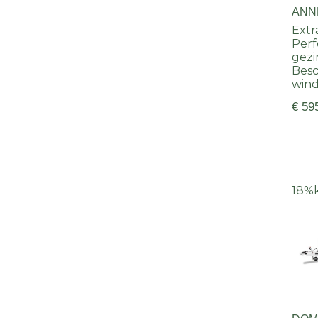
ANN
Extr
Perf
gez
Besc
win
€ 59
18%