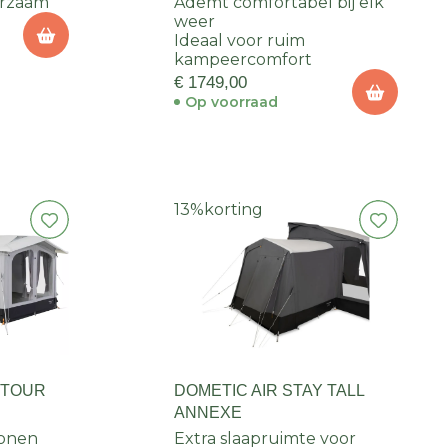
urzaam
Ademt comfortabel bij elk
weer
Ideaal voor ruim
kampeercomfort
€ 1749,00
Op voorraad
13%
korting
 TOUR
DOMETIC AIR STAY TALL
ANNEXE
sonen
Extra slaapruimte voor