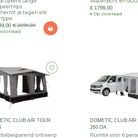
al tijdens lange
Waterdicht en du
eertrips
€ 1799,00
hermt je tegen elk
Op voorraad
rtype
49,00
€ 2099,00
voorraad
ETIC CLUB AIR TOUR
DOMETIC CLUB AIR
S
260 DA
mtebesparend ontwerp
Ruimte voor 6 per