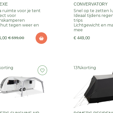
EXE
CONVERVATORY
a ruimte voor je tent
Snel op te zetten lu
ect voor
Ideaal tijdens rege
inskamperen
trips
hut tegen weer en
Lichtgewicht en ma
d
mee
5,00
€ 599,00
€ 449,00
korting
13%
korting