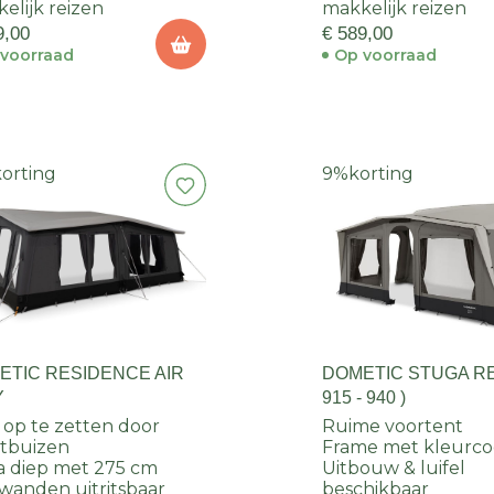
elijk reizen
makkelijk reizen
9,00
€ 589,00
voorraad
Op voorraad
korting
9%
korting
ETIC RESIDENCE AIR
DOMETIC STUGA RES
Y
915 - 940 )
 op te zetten door
Ruime voortent
tbuizen
Frame met kleurco
a diep met 275 cm
Uitbouw & luifel
 wanden uitritsbaar
beschikbaar