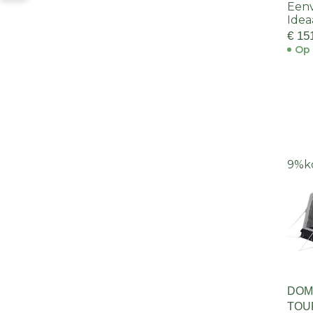
Een
Idea
€ 15
Op 
9%
k
DOM
TOU