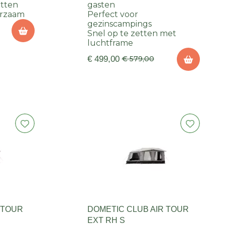
etten
gasten
urzaam
Perfect voor
gezinscampings
Snel op te zetten met
luchtframe
€ 499,00
€ 579,00
 TOUR
DOMETIC CLUB AIR TOUR
EXT RH S