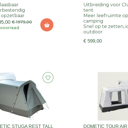
laasbaar
Uitbreiding voor Cl
rbestendig
tent
 opzetbaar
Meer leefruimte o
camping
95,00
€ 1979,00
Snel op te zetten, i
voorraad
outdoor
€ 599,00
ETIC STUGA REST TALL
DOMETIC TOUR AIR