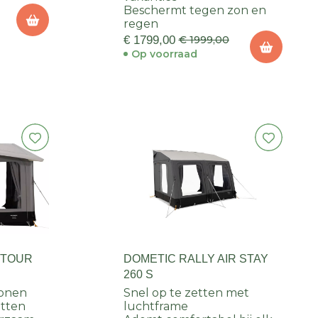
Beschermt tegen zon en
regen
€ 1799,00
€ 1999,00
Op voorraad
 TOUR
DOMETIC RALLY AIR STAY
260 S
sonen
Snel op te zetten met
etten
luchtframe