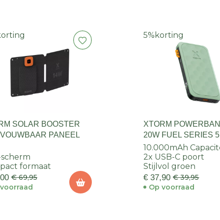
korting
5%
korting
RM SOLAR BOOSTER
XTORM POWERBANK
 VOUWBAAR PANEEL
20W FUEL SERIES 5
GREEN
10.000mAh Capacit
-scherm
2x USB-C poort
pact formaat
Stijlvol groen
,00
€ 69,95
€ 37,90
€ 39,95
voorraad
Op voorraad