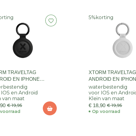
orting
5%
korting
RM TRAVELTAG
XTORM TRAVELTA
ROID EN IPHONE
ANDROID EN IPHON
RT
rbestendig
waterbestendig
 IOS en Android
voor IOS en Androi
n van maat
Klein van maat
,90
€ 19,95
€ 18,90
€ 19,95
voorraad
Op voorraad