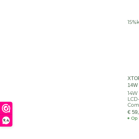
15%
XTO
14W
14W
LCD
Com
€ 59
Op 
9,4