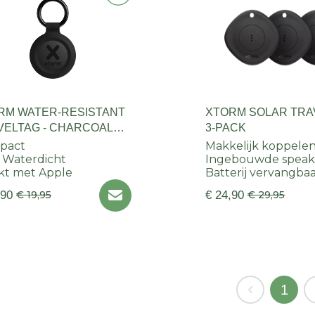
RM WATER-RESISTANT
XTORM SOLAR TRA
VELTAG - CHARCOAL
3-PACK
CK
pact
Makkelijk koppele
 Waterdicht
Ingebouwde speak
kt met Apple
Batterij vervangba
,90
€ 19,95
€ 24,90
€ 29,95
1