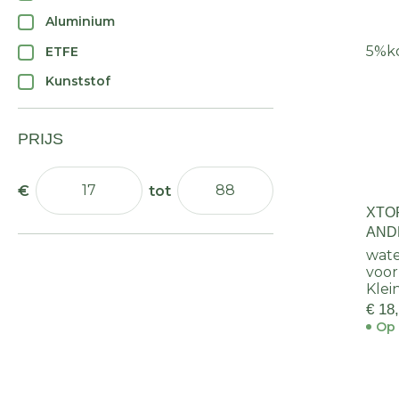
Aluminium
5%
k
ETFE
Kunststof
PRIJS
XTO
AND
ZWA
wate
voor
Klei
€ 18
Op 