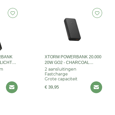
RBANK
XTORM POWERBANK 20.000
 LICHT
20W GO2 - CHARCOAL
BLACK
om
2 aansluitingen
Fastcharge
Grote capaciteit
€ 39,95