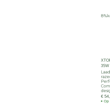
8%
k
XTO
35W 
WHI
Laad
raze
Perf
Comp
desi
€ 54
Op 