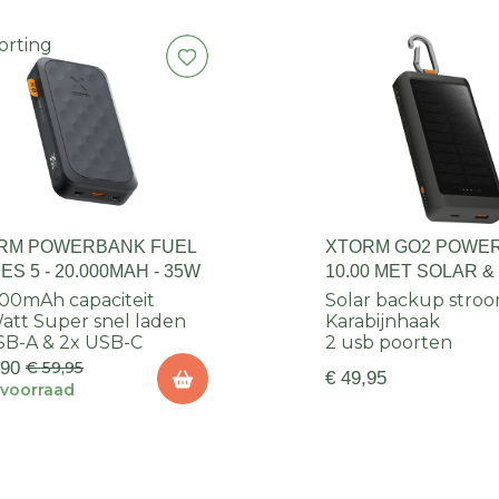
orting
RM POWERBANK FUEL
XTORM GO2 POWE
ES 5 - 20.000MAH - 35W
10.00 MET SOLAR &
20W
00mAh capaciteit
Solar backup stro
att Super snel laden
Karabijnhaak
SB-A & 2x USB-C
2 usb poorten
,90
€ 59,95
€ 49,95
voorraad