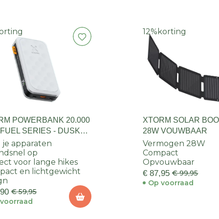
orting
12%
korting
RM POWERBANK 20.000
XTORM SOLAR BO
FUEL SERIES - DUSK
28W VOUWBAAR
TE
 je apparaten
Vermogen 28W
ndsnel op
Compact
ect voor lange hikes
Opvouwbaar
act en lichtgewicht
€ 87,95
€ 99,95
gn
Op voorraad
,90
€ 59,95
voorraad