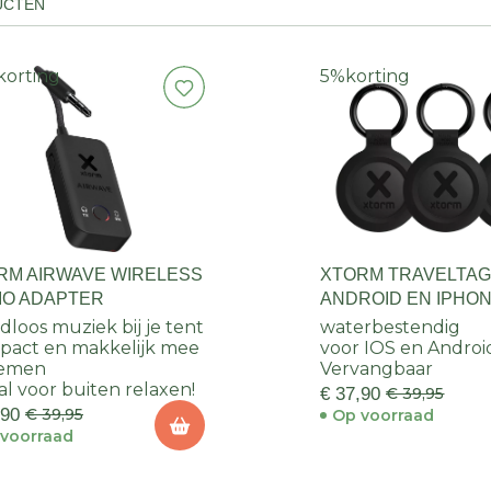
UCTEN
korting
5%
korting
RM AIRWAVE WIRELESS
XTORM TRAVELTAG
IO ADAPTER
ANDROID EN IPHO
ZWART
dloos muziek bij je tent
waterbestendig
act en makkelijk mee
voor IOS en Androi
nemen
Vervangbaar
al voor buiten relaxen!
€ 37,90
€ 39,95
,90
€ 39,95
Op voorraad
voorraad