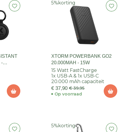
5%
korting
ISTANT
XTORM POWERBANK GO2
 -
20.000MAH - 15W
15 Watt FastCharge
1x USB-A & 1x USB-C
20.000 mAh capaciteit
€ 37,90
€ 39,95
Op voorraad
5%
korting