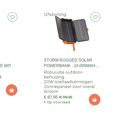
12%
korting
G
XTORM RUGGED SOLAR
E WIT
POWERBANK - 10.000MAH
-20W
Robuuste outdoor-
d
behuizing
20W snellaadvermogen
Zonnepaneel voor overal
stroom
€ 87,95
€ 99,95
Op voorraad