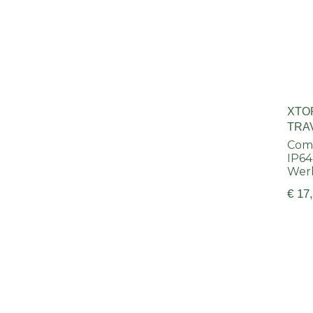
XTO
TRA
BLA
Com
IP64
Wer
€ 17