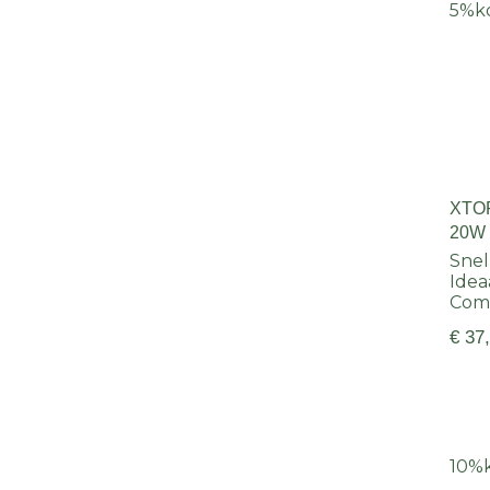
5%
k
XTO
20W 
MID
Sne
Idea
Comp
€ 37
10%