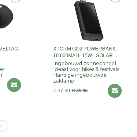
VELTAG
XTORM GO2 POWERBANK
10.000MAH- 15W - SOLAR &
LIGHT
n
Ingebouwd zonnepaneel
er
Ideaal voor hikes & festivals
ar
Handige ingebouwde
zaklamp
€ 37,90
€ 39,95