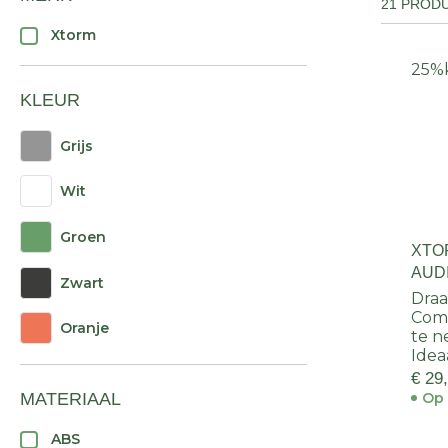
21 PROD
Xtorm
25%
KLEUR
Grijs
Wit
Groen
XTO
AUD
Zwart
Draa
Comp
Oranje
te 
Idea
€ 29
MATERIAAL
Op 
ABS