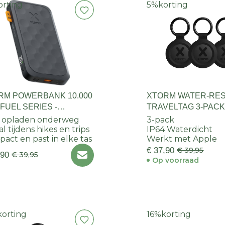
orting
5%
korting
RM POWERBANK 10.000
XTORM WATER-RES
FUEL SERIES -
TRAVELTAG 3-PACK
NIGHT BLACK
CHARCOAL BLACK
l opladen onderweg
3-pack
al tijdens hikes en trips
IP64 Waterdicht
act en past in elke tas
Werkt met Apple
€ 37,90
€ 39,95
,90
€ 39,95
Op voorraad
korting
16%
korting