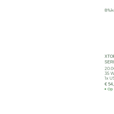
8%
k
XTO
SERI
20.0
35 W
1x U
€ 54
Op 