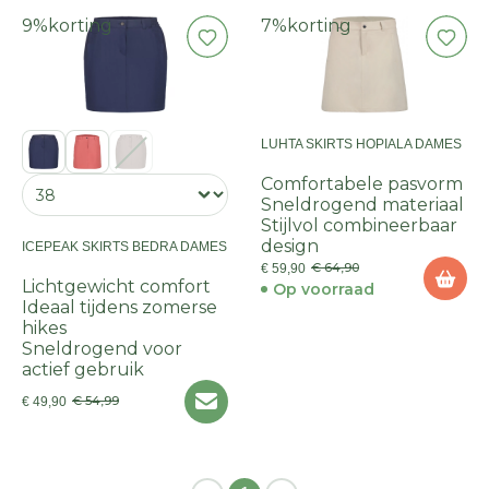
9%
korting
7%
korting
LUHTA SKIRTS HOPIALA DAMES
Comfortabele pasvorm
Sneldrogend materiaal
Stijlvol combineerbaar
design
ICEPEAK SKIRTS BEDRA DAMES
€ 64,90
€ 59,90
Lichtgewicht comfort
Op voorraad
Ideaal tijdens zomerse
hikes
Sneldrogend voor
actief gebruik
€ 54,99
€ 49,90