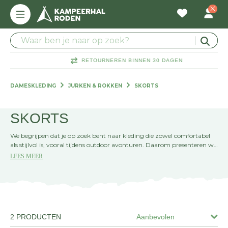
RETOURNEREN BINNEN 30 DAGEN
DAMESKLEDING
JURKEN & ROKKEN
SKORTS
SKORTS
We begrijpen dat je op zoek bent naar kleding die zowel comfortabel
als stijlvol is, vooral tijdens outdoor avonturen. Daarom presenteren we
met trots onze collectie skorts, de perfecte combinatie van
LEES MEER
functionaliteit en mode voor elke vrouw die van de natuur houdt.
2 PRODUCTEN
Aanbevolen