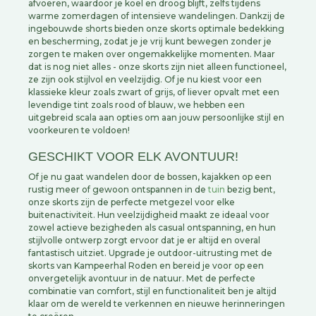
afvoeren, waardoor je koel en droog blijft, zelfs tijdens
warme zomerdagen of intensieve wandelingen. Dankzij de
ingebouwde shorts bieden onze skorts optimale bedekking
en bescherming, zodat je je vrij kunt bewegen zonder je
zorgen te maken over ongemakkelijke momenten. Maar
dat is nog niet alles - onze skorts zijn niet alleen functioneel,
ze zijn ook stijlvol en veelzijdig. Of je nu kiest voor een
klassieke kleur zoals zwart of grijs, of liever opvalt met een
levendige tint zoals rood of blauw, we hebben een
uitgebreid scala aan opties om aan jouw persoonlijke stijl en
voorkeuren te voldoen!
GESCHIKT VOOR ELK AVONTUUR!
Of je nu gaat wandelen door de bossen, kajakken op een
rustig meer of gewoon ontspannen in de
tuin
bezig bent,
onze skorts zijn de perfecte metgezel voor elke
buitenactiviteit. Hun veelzijdigheid maakt ze ideaal voor
zowel actieve bezigheden als casual ontspanning, en hun
stijlvolle ontwerp zorgt ervoor dat je er altijd en overal
fantastisch uitziet. Upgrade je outdoor-uitrusting met de
skorts van Kampeerhal Roden en bereid je voor op een
onvergetelijk avontuur in de natuur. Met de perfecte
combinatie van comfort, stijl en functionaliteit ben je altijd
klaar om de wereld te verkennen en nieuwe herinneringen