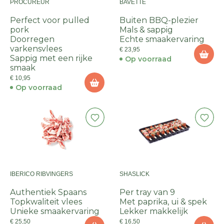
PROCUREUR
BAVETTE
Perfect voor pulled
Buiten BBQ-plezier
pork
Mals & sappig
Doorregen
Echte smaakervaring
varkensvlees
€ 23,95
Sappig met een rijke
Op voorraad
smaak
€ 10,95
Op voorraad
IBERICO RIBVINGERS
SHASLICK
Authentiek Spaans
Per tray van 9
Topkwaliteit vlees
Met paprika, ui & spek
Unieke smaakervaring
Lekker makkelijk
€ 25,50
€ 16,50