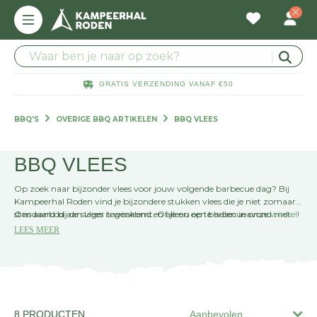
GRATIS VERZENDING VANAF €50
BBQ'S
OVERIGE BBQ ARTIKELEN
BBQ VLEES
BBQ VLEES
Op zoek naar bijzonder vlees voor jouw volgende barbecue dag? Bij
Kampeerhal Roden vind je bijzondere stukken vlees die je niet zomaar
standaard bij de slager tegenkomt. Of je nu een barbecueavond met
Ons aanbod aan vlees is wisselend en alleen op te halen in onze
winkel
!
vrienden hebt gepland of een lekker diner voor twee gaat maken, wij
LEES MEER
hebben het perfecte vlees voor echte grillmasters!
8 PRODUCTEN
Aanbevolen