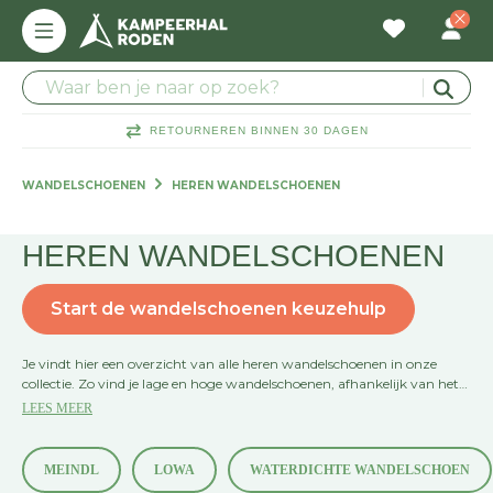
RETOURNEREN BINNEN 30 DAGEN
WANDELSCHOENEN
HEREN WANDELSCHOENEN
HEREN WANDELSCHOENEN
Start de wandelschoenen keuzehulp
Je vindt hier een overzicht van alle heren wandelschoenen in onze
collectie. Zo vind je lage en hoge wandelschoenen, afhankelijk van het
gebruik. De meest gebruikelijke wandelschoenen vind je onder de
LEES MEER
merken Hanwag, Lowa en Meindl. Daarnaast vind je de extra lichte
wandelschoenen van ON Running. Kijk voor de lager geprijsde
wandelschoenen vooral eens bij GriSport.
MEINDL
LOWA
WATERDICHTE WANDELSCHOEN