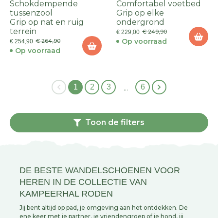
Schokdempende
Comfortabel voetbed
tussenzool
Grip op elke
Grip op nat en ruig
ondergrond
terrein
€ 249,90
€ 229,00
Op voorraad
€ 264,90
€ 254,90
Op voorraad
1
2
3
6
…
Toon de filters
DE BESTE WANDELSCHOENEN VOOR
HEREN IN DE COLLECTIE VAN
KAMPEERHAL RODEN
Jij bent altijd op pad, je omgeving aan het ontdekken. De
ene keer met je partner, je vriendengroep of je hond, jij