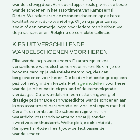
wandelt stevig door. Een doorstapper zoals jij vindt de beste
wandelschoenen in het assortiment van Kampeerhal
Roden. We selecteren de mannenschoenen op de beste
kwaliteit voor iedere wandeling. Of je nu je grenzen op
zoekt of een ommetje loopt. Voor iedere man hebben we
de juiste schoenen. Bekijk nu de complete collectie!
KIES UIT VERSCHILLENDE
WANDELSCHOENEN VOOR HEREN
Elke wandeling is weer anders. Daarom zijn er veel
verschillende wandelschoenen voor heren. Beklim je de
hoogste berg op je vakantiebestemming, kies dan
bergschoenen voor heren. Die bieden het beste grip op een
pad vol met grind en kiezels. Met
lage modellen
voor heren
wandel je in het bos in eigen land of de eerstvolgende
vierdaagse. Ga je wandelen in een natte omgeving of
drassige paden? Doe dan waterdichte wandelschoenen aan.
In ons assortiment herenmodellen vind je stappers met het
Gore-Tex-membraan. De schoenen zijn wind- en
waterdicht, maar toch ademend zodat jij zonder
zweetvoeten thuiskomt. Welke plek je ook ontdekt,
Kampeerhal Roden heeft jouw perfect passende
wandelschoen.