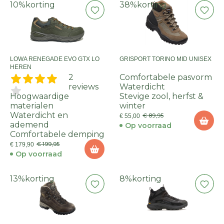
10%
korting
38%
korting
LOWA RENEGADE EVO GTX LO
GRISPORT TORINO MID UNISEX
HEREN
2
Comfortabele pasvorm
reviews
Waterdicht
Hoogwaardige
Stevige zool, herfst &
materialen
winter
Waterdicht en
€ 89,95
€ 55,00
ademend
Op voorraad
Comfortabele demping
€ 199,95
€ 179,90
Op voorraad
13%
korting
8%
korting