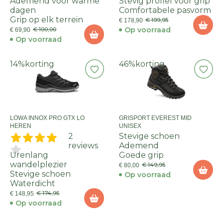
Ademend voor warme
Stevig profiel voor grip
dagen
Comfortabele pasvorm
Grip op elk terrein
€ 199,95
€ 178,90
Op voorraad
€ 100,00
€ 69,90
Op voorraad
14%
korting
46%
korting
LOWA INNOX PRO GTX LO
GRISPORT EVEREST MID
HEREN
UNISEX
2
Stevige schoen
reviews
Ademend
Urenlang
Goede grip
wandelplezier
€ 149,95
€ 80,00
Stevige schoen
Op voorraad
Waterdicht
€ 174,95
€ 148,95
Op voorraad