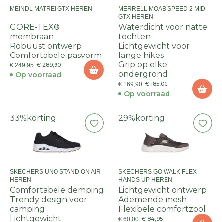
MEINDL MATREI GTX HEREN
MERRELL MOAB SPEED 2 MID
GTX HEREN
GORE-TEX®
Waterdicht voor natte
membraan
tochten
Robuust ontwerp
Lichtgewicht voor
Comfortabele pasvorm
lange hikes
Grip op elke
€ 289,90
€ 249,95
ondergrond
Op voorraad
€ 185,00
€ 169,90
Op voorraad
33%
korting
29%
korting
SKECHERS UNO STAND ON AIR
SKECHERS GO WALK FLEX
HEREN
HANDS UP HEREN
Comfortabele demping
Lichtgewicht ontwerp
Trendy design voor
Ademende mesh
camping
Flexibele comfortzool
Lichtgewicht
€ 84,95
€ 60,00