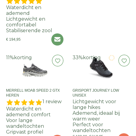
Waterdicht en
ademend
Lichtgewicht en
comfortabel
Stabiliserende zool
€ 194,95
11%
korting
33%
korting
MERRELL MOAB SPEED 2 GTX
GRISPORT JOURNEY LOW
HEREN
UNISEX
1 review
Lichtgewicht voor
lange hikes
Waterdicht en
Ademend, ideaal bij
ademend comfort
warm weer
Voor lange
Perfect voor
wandeltochten
wandeltochten
Gripvast profiel