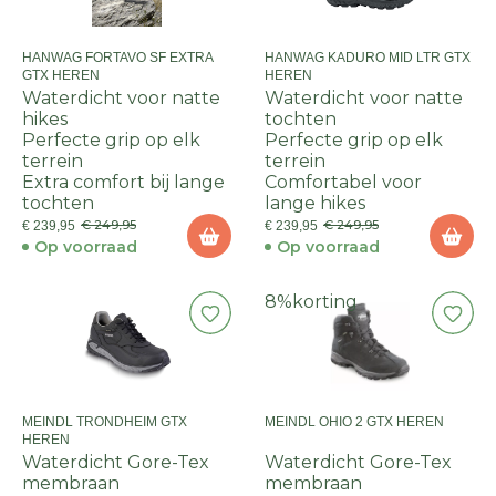
HANWAG FORTAVO SF EXTRA
HANWAG KADURO MID LTR GTX
GTX HEREN
HEREN
Waterdicht voor natte
Waterdicht voor natte
hikes
tochten
Perfecte grip op elk
Perfecte grip op elk
terrein
terrein
Extra comfort bij lange
Comfortabel voor
tochten
lange hikes
€ 249,95
€ 249,95
€ 239,95
€ 239,95
Op voorraad
Op voorraad
8%
korting
MEINDL TRONDHEIM GTX
MEINDL OHIO 2 GTX HEREN
HEREN
Waterdicht Gore-Tex
Waterdicht Gore-Tex
membraan
membraan