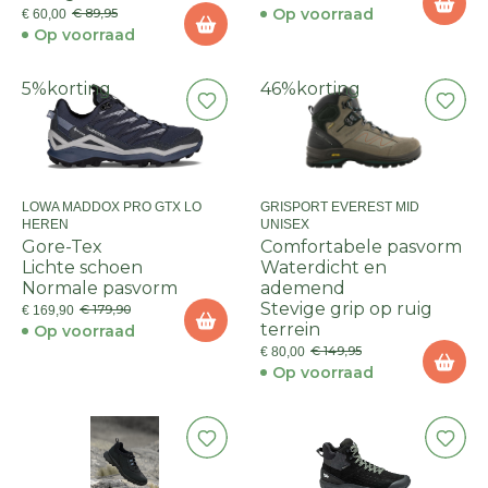
Op voorraad
€ 89,95
€ 60,00
Op voorraad
5%
korting
46%
korting
LOWA MADDOX PRO GTX LO
GRISPORT EVEREST MID
HEREN
UNISEX
Gore-Tex
Comfortabele pasvorm
Lichte schoen
Waterdicht en
Normale pasvorm
ademend
Stevige grip op ruig
€ 179,90
€ 169,90
terrein
Op voorraad
€ 149,95
€ 80,00
Op voorraad