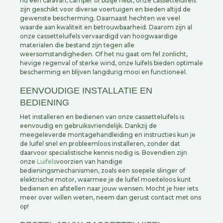
nu een caravan, camper of busje hebt, onze cassetteluifels
zijn geschikt voor diverse voertuigen en bieden altijd de
gewenste bescherming. Daarnaast hechten we veel
waarde aan kwaliteit en betrouwbaarheid. Daarom zijn al
onze cassetteluifels vervaardigd van hoogwaardige
materialen die bestand zijn tegen alle
weersomstandigheden. Of het nu gaat om fel zonlicht,
hevige regenval of sterke wind, onze luifels bieden optimale
bescherming en blijven langdurig mooi en functioneel.
EENVOUDIGE INSTALLATIE EN
BEDIENING
Het installeren en bedienen van onze cassetteluifels is
eenvoudig en gebruiksvriendelijk. Dankzij de
meegeleverde montagehandleiding en instructies kun je
de luifel snel en probleemloos installeren, zonder dat
daarvoor specialistische kennis nodig is. Bovendien zijn
onze
Luifels
voorzien van handige
bedieningsmechanismen, zoals een soepele slinger of
elektrische motor, waarmee je de luifel moeiteloos kunt
bedienen en afstellen naar jouw wensen. Mocht je hier iets
meer over willen weten, neem dan gerust contact met ons
op!