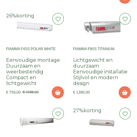
26%
korting
FIAMMA F45S POLAR WHITE
FIAMMA F80S TITANIUM
Eenvoudige montage
Lichtgewicht en
Duurzaam en
duurzaam
weerbestendig
Eenvoudige installatie
Compact en
Stijlvol en modern
lichtgewicht
design
€ 1038,00
€ 759,00
€ 1380,00
27%
korting