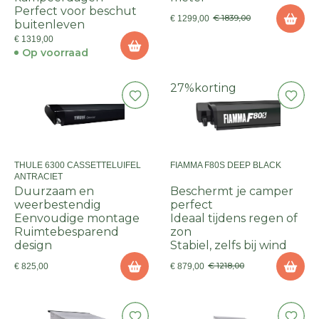
Perfect voor beschut
€ 1839,00
€ 1299,00
buitenleven
€ 1319,00
Op voorraad
27%
korting
THULE 6300 CASSETTELUIFEL
FIAMMA F80S DEEP BLACK
ANTRACIET
Duurzaam en
Beschermt je camper
weerbestendig
perfect
Eenvoudige montage
Ideaal tijdens regen of
Ruimtebesparend
zon
design
Stabiel, zelfs bij wind
€ 1218,00
€ 825,00
€ 879,00