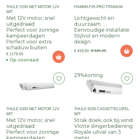
THULE 5200 MET MOTOR 12V
FIAMMA F35 PRO TITANIUM
WIT
Met 12V motor, snel
Lichtgewicht en
uitgedraaid
duurzaam
Perfect voor zonnige
Eenvoudige installatie
kampeerdagen
Stijlvol en modern
Perfect voor extra
design
schaduw buiten
€ 634,00
€ 459,00
€ 1179,00
Op voorraad
29%
korting
THULE 6300 MET MOTOR 12V
THULE 9200 CASSETTELUIFEL
WIT
WIT
Met 12V motor, snel
Strak doek, ook bij wind
uitgedraaid
Vlotte slingerbediening
Perfect voor zonnige
Royale uitval van 3
kampeerdagen
meter