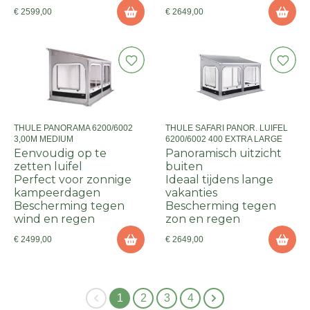
€ 2599,00
€ 2649,00
THULE PANORAMA 6200/6002
THULE SAFARI PANOR. LUIFEL
3,00M MEDIUM
6200/6002 400 EXTRA LARGE
Eenvoudig op te
Panoramisch uitzicht
zetten luifel
buiten
Perfect voor zonnige
Ideaal tijdens lange
kampeerdagen
vakanties
Bescherming tegen
Bescherming tegen
wind en regen
zon en regen
€ 2499,00
€ 2649,00
1
2
3
4