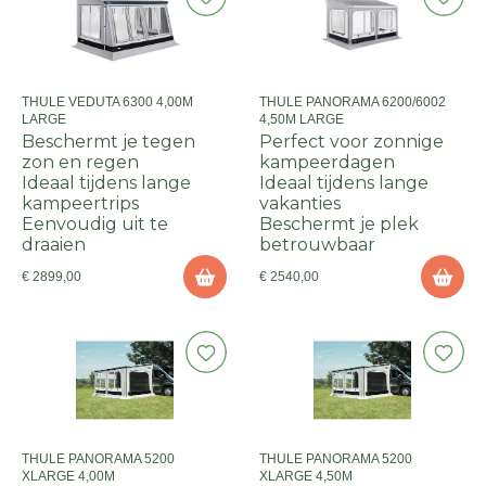
THULE VEDUTA 6300 4,00M
THULE PANORAMA 6200/6002
LARGE
4,50M LARGE
Beschermt je tegen
Perfect voor zonnige
zon en regen
kampeerdagen
Ideaal tijdens lange
Ideaal tijdens lange
kampeertrips
vakanties
Eenvoudig uit te
Beschermt je plek
draaien
betrouwbaar
€ 2899,00
€ 2540,00
THULE PANORAMA 5200
THULE PANORAMA 5200
XLARGE 4,00M
XLARGE 4,50M