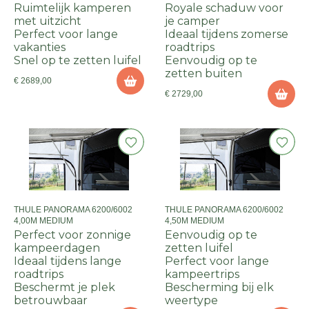
Ruimtelijk kamperen
Royale schaduw voor
met uitzicht
je camper
Perfect voor lange
Ideaal tijdens zomerse
vakanties
roadtrips
Snel op te zetten luifel
Eenvoudig op te
zetten buiten
€ 2689,00
€ 2729,00
THULE PANORAMA 6200/6002
THULE PANORAMA 6200/6002
4,00M MEDIUM
4,50M MEDIUM
Perfect voor zonnige
Eenvoudig op te
kampeerdagen
zetten luifel
Ideaal tijdens lange
Perfect voor lange
roadtrips
kampeertrips
Beschermt je plek
Bescherming bij elk
betrouwbaar
weertype