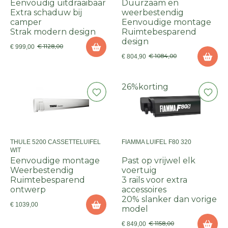
Eenvoudig uitdraaibaar
Duurzaam en
Extra schaduw bij
weerbestendig
camper
Eenvoudige montage
Strak modern design
Ruimtebesparend
design
€ 1128,00
€ 999,00
€ 1084,00
€ 804,90
26%
korting
THULE 5200 CASSETTELUIFEL
FIAMMA LUIFEL F80 320
WIT
Eenvoudige montage
Past op vrijwel elk
Weerbestendig
voertuig
Ruimtebesparend
3 rails voor extra
ontwerp
accessoires
20% slanker dan vorige
€ 1039,00
model
€ 1158,00
€ 849,00