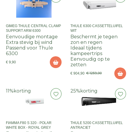
GIMEG THULE CENTRAL CLAMP
THULE 6300 CASSETTELUIFEL
SUPPORT ARM 6300
WIT
Eenvoudige montage
Beschermt je tegen
Extra stevig bij wind
zon en regen
Passend voor Thule
Ideaal tijdens
6300
kampeertrips
Eenvoudig op te
€ 9,90
zetten
€ 1259,00
€ 904,90
11%
korting
25%
korting
FIAMMA F80 S 320 - POLAR
THULE 5200 CASSETTELUIFEL
WHITE BOX - ROYAL GREY
ANTRACIET