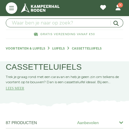
GRATIS VERZENDING VANAF €50
VOORTENTEN & LUIFELS
LUIFELS
CASSETTELUIFELS
CASSETTELUIFELS
Trek je graag rond met een caravan en heb je geen zin om telkens de
voortent op te bouwen? Dan is een cassetteluifel ideaal. Bij een
cassetteluifel zijn het doek en het frame opgeborgen in een cassette.
LEES MEER
Op plaats van bestemming open je de cassette en rol je de luifel heel
gemakkelijk uit. Cassetteluifels beschermen je tegen de zon, maar
zorgen ook dat je droog zit tijdens een lichte bui.
Eenvoudig bestellen:
Download hieronder het invulbare
bestelformulier, vul digitaal je gegevens en maten in, en mail het direct
87 PRODUCTEN
Aanbevolen
naar ons. Zo hoef je niet meer naar de winkel te komen voor het
invullen van papieren!