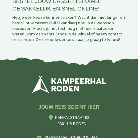
BESTEL JOUW CASSETTELUIFEL
GEMAKKELIJK EN SNEL ONLINE!
Heb je een keuze kunnen maken? Wacht dan niet langer en
bestel jouw cassetteluifel vandaag nog in de webshop
hierboven! Mocht je het toch nog niet helemaal zeker
weten, kom dan vooral langs in de winkel of neem contact
met ons op! Onze medewerkers staan je graag te woord!
JOUW REIS BEGINT HIER
KANAALSTRAAT 63
9301 LR RODEN
INFO@KAMPEERHALRODEN.NL