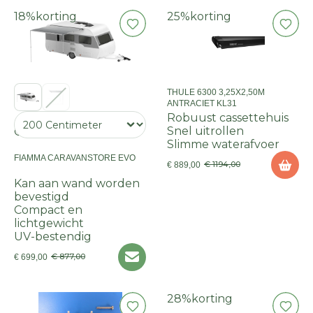
18%
korting
25%
korting
Download Klantinformatie formulier
THULE 6300 3,25X2,50M
ANTRACIET KL31
Robuust cassettehuis
Snel uitrollen
Onze KEUZE
Slimme waterafvoer
FIAMMA CARAVANSTORE EVO
€ 1194,00
€ 889,00
Kan aan wand worden
bevestigd
Compact en
lichtgewicht
UV-bestendig
€ 877,00
€ 699,00
28%
korting