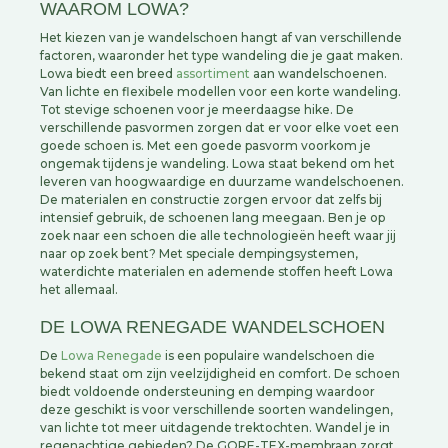
WAAROM LOWA?
Het kiezen van je wandelschoen hangt af van verschillende
factoren, waaronder het type wandeling die je gaat maken.
Lowa biedt een breed
assortiment
aan wandelschoenen.
Van lichte en flexibele modellen voor een korte wandeling.
Tot stevige schoenen voor je meerdaagse hike. De
verschillende pasvormen zorgen dat er voor elke voet een
goede schoen is. Met een goede pasvorm voorkom je
ongemak tijdens je wandeling. Lowa staat bekend om het
leveren van hoogwaardige en duurzame wandelschoenen.
De materialen en constructie zorgen ervoor dat zelfs bij
intensief gebruik, de schoenen lang meegaan. Ben je op
zoek naar een schoen die alle technologieën heeft waar jij
naar op zoek bent? Met speciale dempingsystemen,
waterdichte materialen en ademende stoffen heeft Lowa
het allemaal.
DE LOWA RENEGADE WANDELSCHOEN
De
Lowa Renegade
is een populaire wandelschoen die
bekend staat om zijn veelzijdigheid en comfort. De schoen
biedt voldoende ondersteuning en demping waardoor
deze geschikt is voor verschillende soorten wandelingen,
van lichte tot meer uitdagende trektochten. Wandel je in
regenachtige gebieden? De GORE-TEX-membraan zorgt