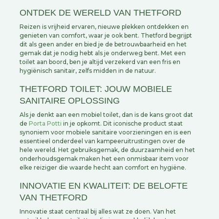
ONTDEK DE WERELD VAN THETFORD
Reizen is vrijheid ervaren, nieuwe plekken ontdekken en
genieten van comfort, waar je ook bent. Thetford begrijpt
dit als geen ander en bied je de betrouwbaarheid en het
gemak dat je nodig hebt als je onderweg bent. Met een
toilet aan boord, ben je altijd verzekerd van een fris en
hygiënisch sanitair, zelfs midden in de natuur.
THETFORD TOILET: JOUW MOBIELE
SANITAIRE OPLOSSING
Als je denkt aan een mobiel toilet, dan is de kans groot dat
de
Porta Potti
in je opkomt. Dit iconische product staat
synoniem voor mobiele sanitaire voorzieningen en is een
essentieel onderdeel van kampeeruitrustingen over de
hele wereld. Het gebruiksgemak, de duurzaamheid en het
onderhoudsgemak maken het een onmisbaar item voor
elke reiziger die waarde hecht aan comfort en hygiëne.
I
NNOVATIE EN KWALITEIT: DE BELOFTE
VAN THETFORD
Innovatie staat centraal bij alles wat ze doen. Van het