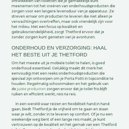
ontwikkelen van toiletten die je gemakkelijk kunt
meenemen tot het creëren van onderhoudsproducten die
zorgen voor een langere levensduur van je apparatuur. Ze
streven ernaar om producten te leveren die niet alleen je
verwachtingen overtreffen, maar ook vriendelijk zijn voor
het milieu. Met een focus op kwaliteit en
gebruiksvriendelijkheid, zorgt Thetford ervoor dat je
zonder zorgen kunt genieten van je avonturen.
ONDERHOUD EN VERZORGING: HAAL
HET BESTE UIT JE THETFORD
Om het meeste uit je mobiele toilet te halen, is goed
onderhoud essentieel. Gelukkig maakt dit merk het
eenvoudig met een reeks onderhoudsproducten die
speciaal zijn ontworpen om je Porta Potti in topconditie te
houden. Regelmatig schoonmaken en het gebruik van
de
juiste producten
zorgen ervoor dat je toilet fris blijft
ruiken en efficiënt werkt, reis na reis.
In een wereld waar reizen en flexibiliteit hand in hand
gaan, biedt Thetford je de vrijheid om te gaan en staan
waar je wilt, zonder in te leveren op comfort. Of je nu een
weekendje weg bent of een lange reis maakt, je kunt
vertrouwen op de kwaliteit en het gemak van een Thetford