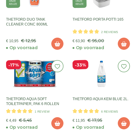
ONZE
ONZE
KEUZE
KEUZE
THETFORD DUO TANK
THETFORD PORTA POTTI 165
CLEANER CONC 800ML
2 REVIEWS
€ 12,95
€ 95,00
€ 10,95
€ 63,90
Op voorraad
Op voorraad
33%
17%
THETFORD AQUA SOFT
THETFORD AQUA KEM BLUE 2L.
TOILETPAPIER, PAK 6 ROLLEN
1 REVIEW
6 REVIEWS
€ 5,45
€ 17,95
€ 4,49
€ 11,95
Op voorraad
Op voorraad