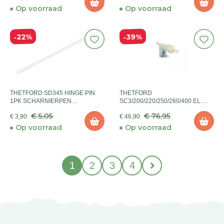
Op voorraad
Op voorraad
39%
22%
THETFORD SD345 HINGE PIN
THETFORD
1PK SCHARNIERPEN
SC3/200/220/250/260/400 EL.
THETFORD
VALVE
€ 5,05
€ 76,95
€ 3,90
€ 46,90
Op voorraad
Op voorraad
1
2
3
4