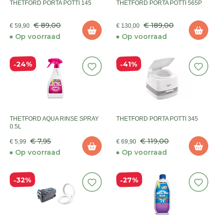
THETFORD PORTA POTTI 145
THETFORD PORTA POTTI 565P
€ 89,00
€ 189,00
€ 59,90
€ 130,00
Op voorraad
Op voorraad
24%
41%
THETFORD AQUA RINSE SPRAY
THETFORD PORTA POTTI 345
0.5L
€ 7,95
€ 119,00
€ 5,99
€ 69,90
Op voorraad
Op voorraad
27%
32%