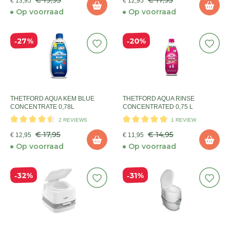
€ 19,95
€ 17,95
€ 13,95
€ 12,95
Op voorraad
Op voorraad
27%
20%
THETFORD AQUA KEM BLUE
THETFORD AQUA RINSE
CONCENTRATE 0,78L
CONCENTRATED 0,75 L
2 REVIEWS
1 REVIEW
€ 17,95
€ 14,95
€ 12,95
€ 11,95
Op voorraad
Op voorraad
32%
31%