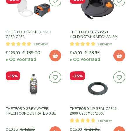
THETFORD FRESH UP SET
THETFORD SC250/260
C250-C260
HOLDINGTANK MECHANISM
1 REVIEW
1 REVIEW
€ 189,00
€ 78,95
€ 126,00
€ 48,90
Op voorraad
Op voorraad
33%
15%
THETFORD GREY WATER
THETFORD LIP SEAL C2346-
FRESH CONCENTRATED 0.8L
2000 C200/400/C500
1 REVIEW
€ 12,95
€ 23,95
€ 10,95
€ 15,90